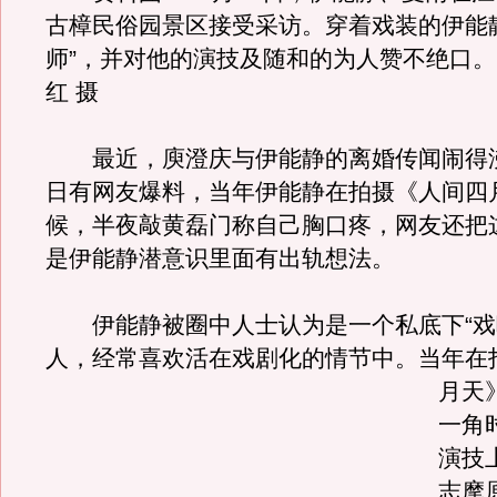
古樟民俗园景区接受采访。穿着戏装的伊能
师”，并对他的演技及随和的为人赞不绝口
红 摄
最近，庾澄庆与伊能静的离婚传闻闹得
日有网友爆料，当年伊能静在拍摄《人间四
候，半夜敲黄磊门称自己胸口疼，网友还把
是伊能静潜意识里面有出轨想法。
伊能静被圈中人士认为是一个私底下“戏
人，经常喜欢活在戏剧化的情节中。
当年在
月天
一角
演技
志摩