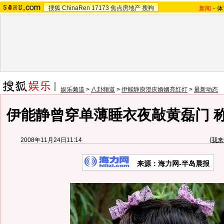
搜狐
ChinaRen
17173
焦点房地产
搜狗
新闻
-
体
娱乐频道
>
八卦频道
>
伊能静庾澄庆婚姻亮红灯
>
最新动态
伊能静曾穿单薄睡衣夜敲黄磊门 称
2008年11月24日11:14
[
我来
来源：海力网-半岛晨报