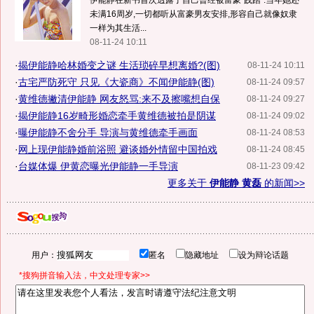
伊能静在新书首次透露了自己曾经被富豪"践踏".当年她还
未满16周岁,一切都听从富豪男友安排,形容自己就像奴隶
一样为其生活...
08-11-24 10:11
·
揭伊能静哈林婚变之谜 生活琐碎早想离婚?(图)
08-11-24 10:11
·
古宅严防死守 只见《大瓷商》不闻伊能静(图)
08-11-24 09:57
·
黄维德撇清伊能静 网友怒骂:来不及擦嘴想自保
08-11-24 09:27
·
揭伊能静16岁畸形婚恋牵手黄维德被拍是阴谋
08-11-24 09:02
·
曝伊能静不舍分手 导演与黄维德牵手画面
08-11-24 08:53
·
网上现伊能静婚前浴照 避谈婚外情留中国拍戏
08-11-24 08:45
·
台媒体爆 伊黄恋曝光伊能静一手导演
08-11-23 09:42
更多关于
伊能静 黄磊
的新闻>>
用户：
匿名
隐藏地址
设为辩论话题
*搜狗拼音输入法，中文处理专家>>