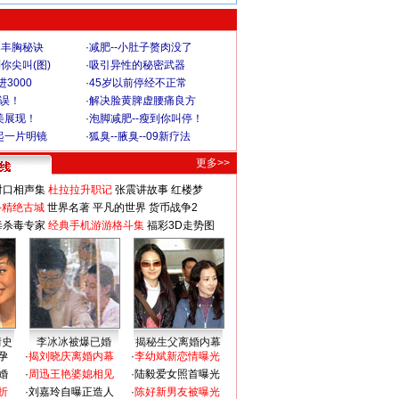
爆丰胸秘诀
·
减肥--小肚子赘肉没了
你尖叫(图)
·
吸引异性的秘密武器
3000
·
45岁以前停经不正常
不误！
·
解决脸黄脾虚腰痛良方
美展现！
·
泡脚减肥--瘦到你叫停！
起一片明镜
·
狐臭--腋臭--09新疗法
更多>>
对口相声集
杜拉拉升职记
张震讲故事
红楼梦
-精绝古城
世界名著
平凡的世界
货币战争2
毒杀毒专家
经典手机游游格斗集
福彩3D走势图
情史
李冰冰被爆已婚
揭秘生父离婚内幕
孕
·
揭刘晓庆离婚内幕
·
李幼斌新恋情曝光
婚
·
周迅王艳婆媳相见
·
陆毅爱女照首曝光
折
·
刘嘉玲自曝正造人
·
陈好新男友被曝光