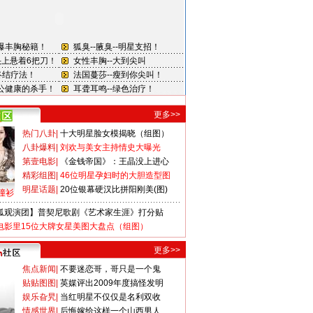
更多>>
热门八卦
|
十大明星脸女模揭晓（组图）
八卦爆料
|
刘欢与美女主持情史大曝光
第壹电影
|
《金钱帝国》：王晶没上进心
精彩组图
|
46位明星孕妇时的大胆造型图
明星话题
|
20位银幕硬汉比拼阳刚美(图)
撞衫
狐观演团】普契尼歌剧《艺术家生涯》打分贴
电影里15位大牌女星美图大盘点（组图）
更多>>
焦点新闻
|
不要迷恋哥，哥只是一个鬼
贴贴图图
|
英媒评出2009年度搞怪发明
娱乐旮旯
|
当红明星不仅仅是名利双收
情感世界
|
后悔嫁给这样一个山西男人