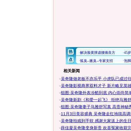
相关新闻
·
吴奇隆做老板不亦乐乎 小虎队已成过
·
吴奇隆影视商界双料才子 新片略见英
·
组图:吴奇隆外表冷酷到底 内心崇尚简
·
吴奇隆新剧《和爱一起飞》 拒绝马雅
·
组图:吴奇隆妻子马雅舒写真 高贵神秘
·
11月3日美容盛典 吴奇隆走红地毯高调
·
吴奇隆拍戏到手软 感谢大家送上的生
·
薛佳凝吴奇隆变身新贵 欢喜冤家收获