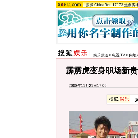
搜狐
ChinaRen
17173
焦点房
娱乐频道
>
电视 TV
>
内地
霹雳虎变身职场新贵
2008年11月21日17:09