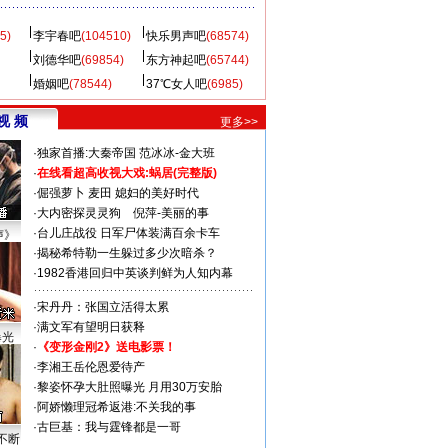
5)
李宇春吧
(104510)
快乐男声吧
(68574)
刘德华吧
(69854)
东方神起吧
(65744)
婚姻吧
(78544)
37℃女人吧
(6985)
视 频
更多>>
·
独家首播:大秦帝国
范冰冰-金大班
·
在线看超高收视大戏:
蜗居(完整版)
·
倔强萝卜
麦田
媳妇的美好时代
·
大内密探灵灵狗
倪萍-美丽的事
·
台儿庄战役 日军尸体装满百余卡车
声》
·
揭秘希特勒一生躲过多少次暗杀？
·
1982香港回归中英谈判鲜为人知内幕
·
宋丹丹：张国立活得太累
·
满文军有望明日获释
曝光
·
《变形金刚2》送电影票！
·
李湘王岳伦恩爱待产
·
黎姿怀孕大肚照曝光 月用30万安胎
·
阿娇懒理冠希返港:不关我的事
·
古巨基：我与霆锋都是一哥
不断