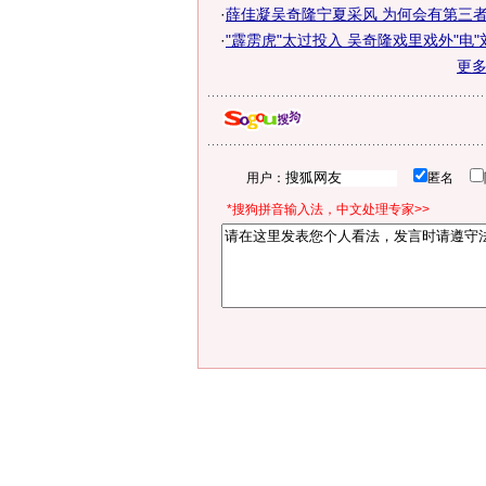
·
薛佳凝吴奇隆宁夏采风 为何会有第三
·
"霹雳虎"太过投入 吴奇隆戏里戏外"电"
更
用户：
匿名
*搜狗拼音输入法，中文处理专家>>