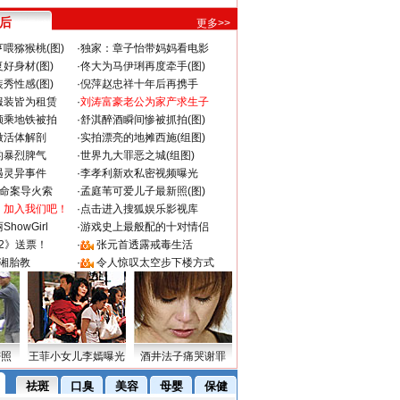
 后
更多>>
喂猕猴桃(图)
·
独家：章子怡带妈妈看电影
好身材(图)
·
佟大为马伊琍再度牵手(图)
秀性感(图)
·
倪萍赵忠祥十年后再携手
服装皆为租赁
·
刘涛富豪老公为家产求生子
颜乘地铁被拍
·
舒淇醉酒瞬间惨被抓拍(图)
做活体解剖
·
实拍漂亮的地摊西施(组图)
的暴烈脾气
·
世界九大罪恶之城(组图)
遇灵异事件
·
李孝利新欢私密视频曝光
成命案导火索
·
孟庭苇可爱儿子最新照(图)
：加入我们吧！
·
点击进入搜狐娱乐影视库
howGirl
·
游戏史上最般配的十对情侣
2》送票！
·
张元首透露戒毒生活
湘胎教
·
令人惊叹太空步下楼方式
密照
王菲小女儿李嫣曝光
酒井法子痛哭谢罪