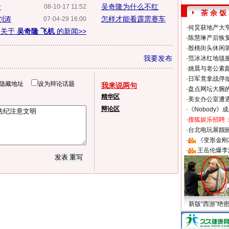
者
吴奇隆为什么不红
08-10-17 11:52
茶 余 饭
刘涛
怎样才能看霹雳赛车
07-04-29 16:00
·
何炅获地产大亨
多关于
吴奇隆 飞机
的新闻>>
·
陈慧琳产后恢复
·
殷桃街头休闲装
我要发布
·
范冰冰红地毯
·
姚晨与老公素
·
日军竟拿战俘
隐藏地址
设为辩论话题
我来说两句
·
盘点网坛大腕
精华区
·
美女办公室遭
辩论区
·
《Nobody》
·
搜狐娱乐招聘
·
台北电玩展靓丽S
·
《变形金刚
·
王岳伦爆李
新版“西游”绝