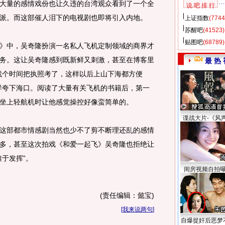
大量的感情戏份也让久违的台湾观众看到了一个全
说 吧 排 行
派。而这部催人泪下的电视剧也即将引入内地。
上证指数
(7744
苏醒吧
(41523)
贴图吧
(68789)
中，吴奇隆扮演一名私人飞机定制领域的商界才
务。这让吴奇隆感到既新鲜又刺激，甚至在博客里
最 热 
找个时间把执照考了，这样以后上山下海都方便
样夸下海口。阅读了大量有关飞机的书籍后，第一
坐上轻航机时让他感觉操控好像蛮简单的。
谍战大片-《风
这部都市情感剧当然也少不了剪不断理还乱的感情
多，甚至这次拍戏《和爱一起飞》吴奇隆也拒绝让
于发挥”。
闺房视频自拍
(责任编辑：懿宝)
[
我来说两句
]
自爆捉奸后恶梦