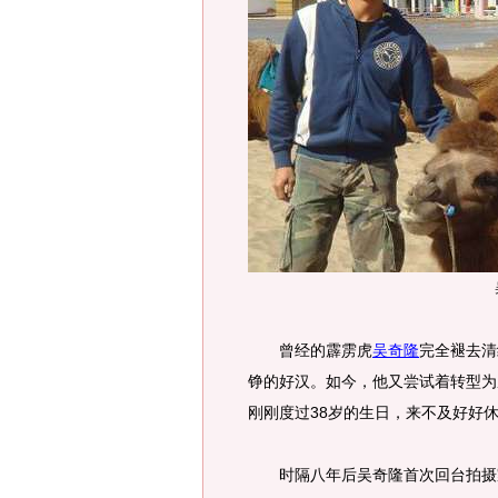
曾经的霹雳虎
吴奇隆
完全褪去清
铮的好汉。如今，他又尝试着转型为
刚刚度过38岁的生日，来不及好好
时隔八年后吴奇隆首次回台拍摄家