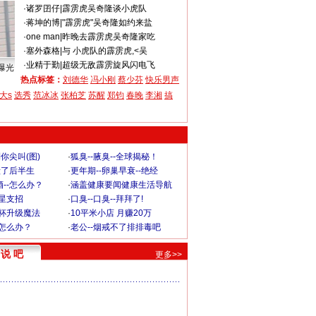
·
诸罗囝仔
|
霹雳虎吴奇隆谈小虎队
·
蒋坤的博
|
"霹雳虎"吴奇隆如约来盐
·
one man
|
昨晚去霹雳虎吴奇隆家吃
·
塞外森格
|
与 小虎队的霹雳虎,<吴
·
业精于勤
|
超级无敌霹雳旋风闪电飞
曝光
热点标签：
刘德华
冯小刚
蔡少芬
快乐男声
大s
选秀
范冰冰
张柏芝
苏醒
郑钧
春晚
李湘
搞
你尖叫(图)
·
狐臭--腋臭--全球揭秘！
毁了后半生
·
更年期--卵巢早衰--绝经
--怎么办？
·
涵盖健康要闻健康生活导航
明星支招
·
口臭--口臭--拜拜了!
罩杯升级魔法
·
10平米小店 月赚20万
-怎么办？
·
老公--烟戒不了排排毒吧
说 吧
更多>>