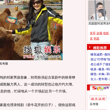
高圆圆同居男友
朱军
赵薇
电影
笑
明星
精彩推荐
·
睡觉减肥--瘦到
·
莫让“打呼噜”
吴奇隆
·
老公戒不了烟酒
·
狐臭--腋臭--
·
睡觉--丰胸--
纯的邻家男孩形象，转而扮演起古装剧中的铁骨铮
·
女人--更年期-
成熟魅力男人。这一成功的转型也让他片约大增。
休息的他，忙碌地从一个片场赶赴另一个片场。
相 关 说 吧
吴奇隆
庭伦理亲情剧《牵牛花开的日子》。很快这部戏