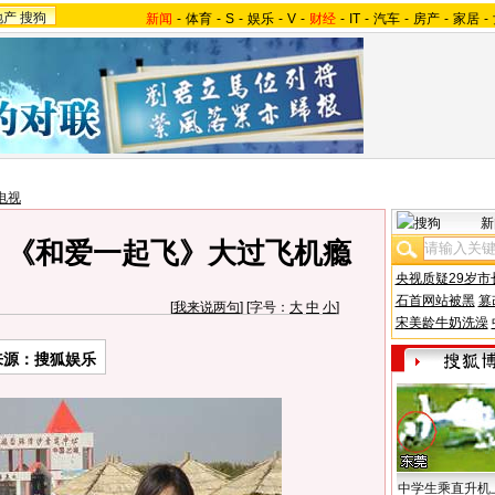
地产
搜狗
新闻
-
体育
-
S
-
娱乐
-
V
-
财经
-
IT
-
汽车
-
房产
-
家居
-
电视
新
 《和爱一起飞》大过飞机瘾
央视质疑29岁市
石首网站被黑
篡
[
我来说两句
] [字号：
大
中
小
]
宋美龄牛奶洗澡
来源：搜狐娱乐
中学生乘直升机