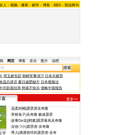
女人
-
视频
-
播客
-
邮件
-
博客
-
BBS
-
我说两句
闻
网页
博客
音乐
图片
说吧
长
邓玉娇失踪
朝鲜军事演习
日本兵赎罪
改温总讲话
夏日减肥秘方
日本瘦脸法
中共卧底结局
慈禧不快乐
侵略中国报告
更多>>
·
温柔的蝎
|
霹雳虎吴奇隆
·
草根兔子
|
吴奇隆 极速霹雳
·
故事De花
|
[档案]霹雳暴风吴奇隆
·
吉他づ小
|
霹雳虎-吴奇隆
·
秀儿
|
偶遇曾经的霹雳虎-吴奇
上学