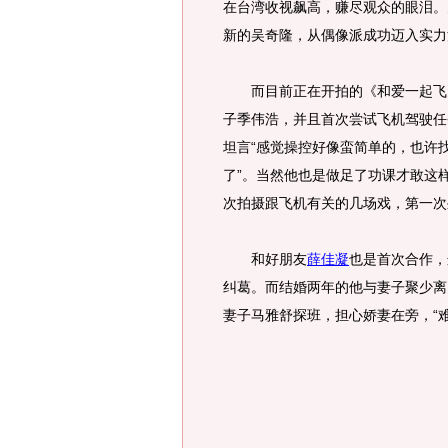
在台湾收视飙高，赚尽观众的眼泪。
新的吴奇隆，从偶像派成功迈入实力
而目前正在开拍的《和爱一起飞》
子季伟浩，并且首次尝试飞机驾驶任
坦言“感觉操控好像蛮简单的，也许
了”。当然他也是做足了功课才敢这
次拍摄跟飞机有关的几场戏，第一次
和好朋友
薛佳凝
也是首次合作，
纠葛。而结婚两年的他与妻子聚少离
妻子马雅舒探班，担心娇妻在旁，“难