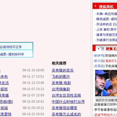
搜狐商机
·
丰胸--林志玲
·
睡觉减肥--瘦到
·
开这样的店 日进
·
上班 兼职 两
·
健康与美丽完
·
为健康行业撑
·
听评书
|
郭德纲
·
听小说
|
鬼吹灯1
相关推荐
·
共享区
|
手机病
往
吴奇隆的音乐
08-11-19 18:00
雄本色
飞机的图片
08-11-17 15:51
单生活
吴奇隆 电影
08-11-13 15:46
舒探班
台湾偶像剧
08-11-07 23:12
秀美腿
台湾女议员性丑闻
08-11-07 15:09
揭田壮壮徐帆
亮相(图)
中国什么时候打台湾
08-11-04 16:41
·
赵薇被爆已经怀
日祝福
吴奇隆现在哪里
08-11-03 20:11
·
李宇春爆遭母逼
完美爱情
吴奇隆怎么成名的
08-10-22 20:53
·
圣诞节明信片八