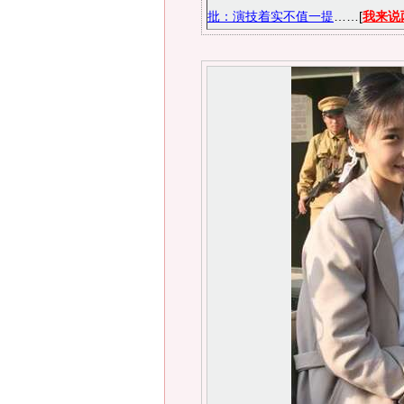
批：演技着实不值一提
……[
我来说