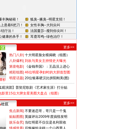
更多>>
热门八卦
|
十大明星脸女模揭晓（组图）
八卦爆料
|
刘欢与美女主持情史大曝光
第壹电影
|
《金钱帝国》：王晶没上进心
精彩组图
|
46位明星孕妇时的大胆造型图
明星话题
|
20位银幕硬汉比拼阳刚美(图)
撞衫
狐观演团】普契尼歌剧《艺术家生涯》打分贴
电影里15位大牌女星美图大盘点（组图）
更多>>
焦点新闻
|
不要迷恋哥，哥只是一个鬼
贴贴图图
|
英媒评出2009年度搞怪发明
娱乐旮旯
|
当红明星不仅仅是名利双收
情感世界
|
后悔嫁给这样一个山西男人