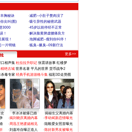
爆丰胸秘诀
·
减肥--小肚子赘肉没了
你尖叫(图)
·
吸引异性的秘密武器
3000
·
45岁以前停经不正常
不误！
·
解决脸黄脾虚腰痛良方
美展现！
·
泡脚减肥--瘦到你叫停！
起一片明镜
·
狐臭--腋臭--09新疗法
更多>>
对口相声集
杜拉拉升职记
张震讲故事
红楼梦
-精绝古城
世界名著
平凡的世界
货币战争2
毒杀毒专家
经典手机游游格斗集
福彩3D走势图
情史
李冰冰被爆已婚
揭秘生父离婚内幕
孕
·
揭刘晓庆离婚内幕
·
李幼斌新恋情曝光
婚
·
周迅王艳婆媳相见
·
陆毅爱女照首曝光
折
·
刘嘉玲自曝正造人
·
陈好新男友被曝光