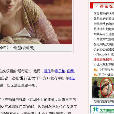
茶 余 饭
·
何炅获地产大亨
·
陈慧琳产后恢复
·
殷桃街头休闲装
·
范冰冰红地毯
·
姚晨与老公素
·
日军竟拿战俘
·
盘点网坛大腕
金甲》中造型(资料图)
·
美女办公室遭
·
《Nobody》
·
搜狐娱乐招聘
·
台北电玩展靓丽S
·
《变形金刚
娱乐圈的“通行证”。然而，
巩俐
和
章子怡
(
官网
,
·
王岳伦爆李
历史，这张“通行证”对于年方17就有幸出演
张艺
说，却无法让星途平坦。
正在拍摄电视剧《江城令》的李曼，出道三年的
新版“西游”绝
到达江城监狱门口”的戏，因为她的不到位而反复了
水”的还有曾在《黄金甲》中令人弹眼落睛的“双