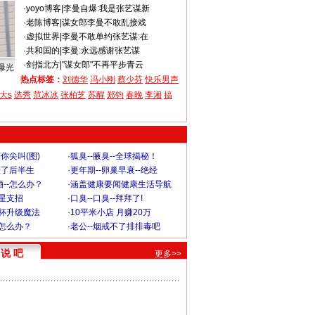
·
yoyo博客
|
李曼自爆:我是张艺谋新
·
老陈博客
|
谋女郎李曼不敢乱接戏
·
虚拟世界
|
李曼不敢单约张艺谋:在
·
共和国的
|
李曼:永远感谢张艺谋
·
剑指北方
|
"谋女郎"不再平步青云
曝光
热点标签：
刘德华
冯小刚
蔡少芬
快乐男声
大s
选秀
范冰冰
张柏芝
苏醒
郑钧
春晚
李湘
搞
你尖叫(图)
·
狐臭--腋臭--全球揭秘！
毁了后半生
·
更年期--卵巢早衰--绝经
--怎么办？
·
涵盖健康要闻健康生活导航
明星支招
·
口臭--口臭--拜拜了!
罩杯升级魔法
·
10平米小店 月赚20万
-怎么办？
·
老公--烟戒不了排排毒吧
说 吧
更多>>