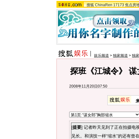
搜狐
ChinaRen
17173
焦点房
娱乐频道
>
独家频道
>
独
探班《江城令》 谋
2008年11月20日07:50
[
提要
] 记者昨天见到了正在拍摄
见长。和演技一样“缩水”的还有曾