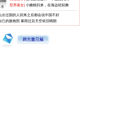
型男索女
|
小糖精归来，在海边轻轻舞
口水
么出过国的人回来之后都会说中国不好
自己的旗袍照
暴雨过后天空依旧晴朗