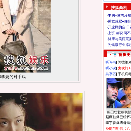
搜狐商机
·
丰胸--林志玲
·
睡觉减肥--瘦到
·
开这样的店 日进
·
上班 兼职 两
·
健康与美丽完
·
为健康行业撑
·
听评书
|
郭德纲
·
听小说
|
鬼吹灯1
·
共享区
|
手机病
和李曼的对手戏
揭田壮壮徐帆
·
赵薇被爆已经怀
·
李宇春爆遭母逼
·
圣诞节明信片八