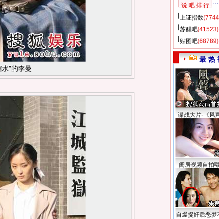
说 吧 排 行
上证指数
(7744
苏醒吧
(41523)
贴图吧
(68789)
最 热 
缩水”的李曼
谍战大片-《风
闺房视频自拍
自爆捉奸后恶梦