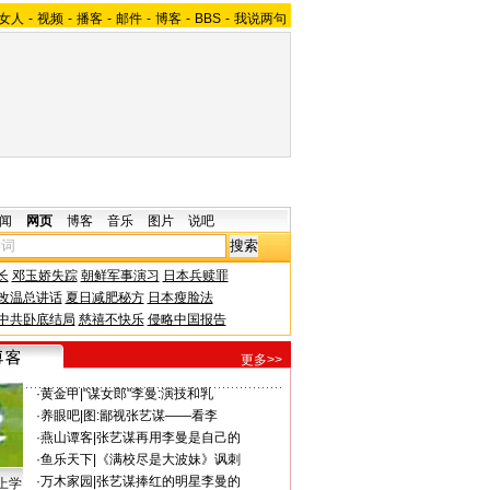
女人
-
视频
-
播客
-
邮件
-
博客
-
BBS
-
我说两句
闻
网页
博客
音乐
图片
说吧
长
邓玉娇失踪
朝鲜军事演习
日本兵赎罪
改温总讲话
夏日减肥秘方
日本瘦脸法
中共卧底结局
慈禧不快乐
侵略中国报告
更多>>
·
黄金甲
|
"谋女郎"李曼:演技和乳
·
养眼吧
|
图:鄙视张艺谋——看李
·
燕山谭客
|
张艺谋再用李曼是自己的
·
鱼乐天下
|
《满校尽是大波妹》讽刺
·
万木家园
|
张艺谋捧红的明星李曼的
上学