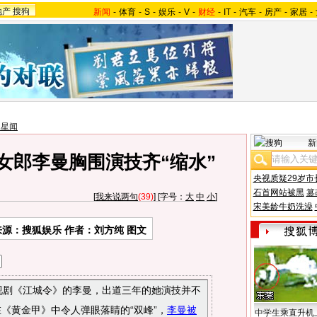
地产
搜狗
新闻
-
体育
-
S
-
娱乐
-
V
-
财经
-
IT
-
汽车
-
房产
-
家居
-
家星闻
新
女郎李曼胸围演技齐“缩水”
央视质疑29岁市
石首网站被黑
篡
[
我来说两句
(39)
] [字号：
大
中
小
]
宋美龄牛奶洗澡
来源：搜狐娱乐 作者：刘方纯 图文
电视剧《江城令》的李曼，出道三年的她演技并不
在《黄金甲》中令人弹眼落睛的“双峰”，
李曼被
中学生乘直升机