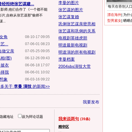
李曼的图片
经拒绝张艺谋建...
每天在吞别人
摄影师,他们合作了《一个都不能
张艺谋的图片
漂在海外
|
为什
片,自称从张艺谋那"偷师不
张艺谋复婚
型男索女
|
晒晒
..
巩俐张艺谋亲密亮相
张艺谋和巩俐的关系
片女角
08-10-17 09:05
电视剧英雄虎胆
...
07-06-01 08:23
明道最新电视剧
当做父亲
07-05-25 09:05
明道演的所有电视剧
相(图)
06-12-26 09:43
李曼档案
曼披衣
06-06-18 17:07
2004sbs演技大赏
选择我
06-06-01 10:02
谋想象
06-03-16 09:22
更多关于
李曼 演技
的新闻>>
我要发布
隐藏地址
设为辩论话题
我来说两句
(39条)
精华区