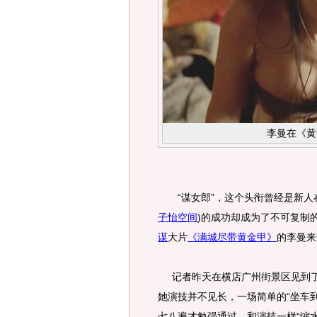
李曼在《黄
“谋女郎”，这个头衔曾经是新人在
子怡空间
)
的成功却成为了不可复制的
谋
大片
《满城尽带黄金甲》
的李曼来
记者昨天在横店广州街景区见到了
她演技并不见长，一场简单的“坐车
七八遍才勉强通过。和演技一样“缩