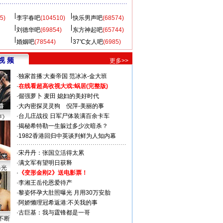
5)
李宇春吧
(104510)
快乐男声吧
(68574)
刘德华吧
(69854)
东方神起吧
(65744)
婚姻吧
(78544)
37℃女人吧
(6985)
视 频
更多>>
·
独家首播:大秦帝国
范冰冰-金大班
·
在线看超高收视大戏:
蜗居(完整版)
·
倔强萝卜
麦田
媳妇的美好时代
·
大内密探灵灵狗
倪萍-美丽的事
·
台儿庄战役 日军尸体装满百余卡车
声》
·
揭秘希特勒一生躲过多少次暗杀？
·
1982香港回归中英谈判鲜为人知内幕
·
宋丹丹：张国立活得太累
·
满文军有望明日获释
曝光
·
《变形金刚2》送电影票！
·
李湘王岳伦恩爱待产
·
黎姿怀孕大肚照曝光 月用30万安胎
·
阿娇懒理冠希返港:不关我的事
·
古巨基：我与霆锋都是一哥
不断