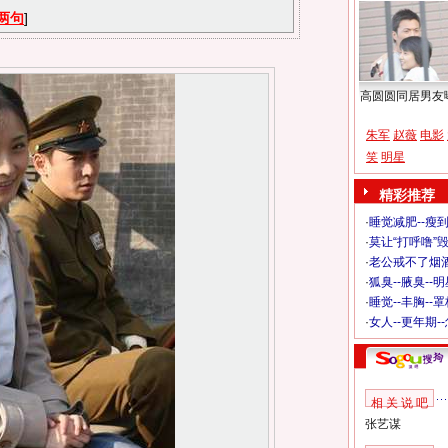
两句
]
高圆圆同居男友
朱军
赵薇
电影
笑
明星
精彩推荐
·
睡觉减肥--瘦到
·
莫让“打呼噜”
·
老公戒不了烟酒
·
狐臭--腋臭--
·
睡觉--丰胸--
·
女人--更年期-
相 关 说 吧
张艺谋