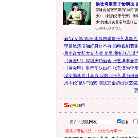
侯咏肯定章子怡演技 曾
侯咏曾是张艺谋的"御用"
少》《我的父亲母亲》等影
少"的他其实非常尊重张艺谋.
06-04-30 07:55
·
新"谋女郎"现身 李曼自爆是张艺谋新
·
李曼波涛汹涌好身材不再 拍电视剧获张艺
·
最小谋女郎大专毕业 李曼:我把张艺谋
·
《黄金甲》深圳庆功酒会 张艺谋李曼亮
·
《黄金甲》皇帝车队出征 张艺谋为李
·
谋女郎李曼吐真言:没敢问张艺谋为何
·
周杰伦"披甲"拍戏 演技完全超出张艺
用户：
匿名
*搜狗拼音输入法，中文处理专家>>