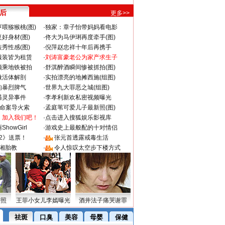
 后
更多>>
喂猕猴桃(图)
·
独家：章子怡带妈妈看电影
好身材(图)
·
佟大为马伊琍再度牵手(图)
秀性感(图)
·
倪萍赵忠祥十年后再携手
服装皆为租赁
·
刘涛富豪老公为家产求生子
颜乘地铁被拍
·
舒淇醉酒瞬间惨被抓拍(图)
做活体解剖
·
实拍漂亮的地摊西施(组图)
的暴烈脾气
·
世界九大罪恶之城(组图)
遇灵异事件
·
李孝利新欢私密视频曝光
成命案导火索
·
孟庭苇可爱儿子最新照(图)
：加入我们吧！
·
点击进入搜狐娱乐影视库
howGirl
·
游戏史上最般配的十对情侣
2》送票！
·
张元首透露戒毒生活
湘胎教
·
令人惊叹太空步下楼方式
密照
王菲小女儿李嫣曝光
酒井法子痛哭谢罪