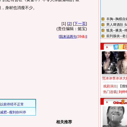
坦，身材也消瘦不少。
[1] [
2
] [
下一页
]
(责任编辑：懿宝)
[
我来说两句
(39条)
]
范冰冰李冰冰大
戏剧演出
|
【搜
热门连载
|
刘烨
相关推荐