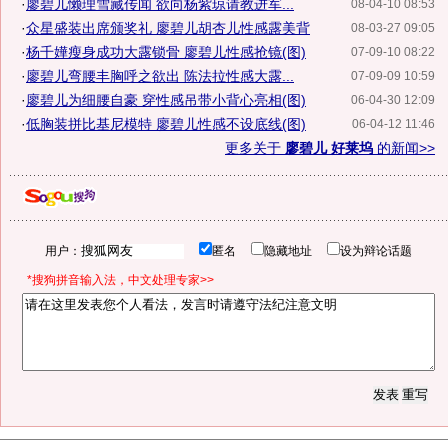
·
廖碧儿懒理雪藏传闻 欲向杨紫琼请教进军...
08-04-10 08:53
·
众星盛装出席颁奖礼 廖碧儿胡杏儿性感露美背
08-03-27 09:05
·
杨千嬅瘦身成功大露锁骨 廖碧儿性感抢镜(图)
07-09-10 08:22
·
廖碧儿弯腰丰胸呼之欲出 陈法拉性感大露...
07-09-09 10:59
·
廖碧儿为细腰自豪 穿性感吊带小背心亮相(图)
06-04-30 12:09
·
低胸装拼比基尼模特 廖碧儿性感不设底线(图)
06-04-12 11:46
更多关于
廖碧儿 好莱坞
的新闻>>
用户：
匿名
隐藏地址
设为辩论话题
*搜狗拼音输入法，中文处理专家>>