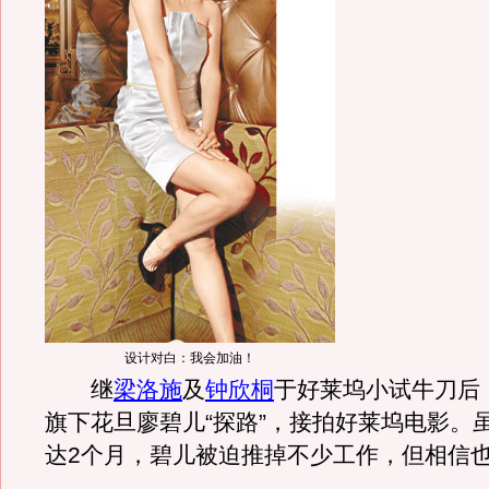
设计对白：我会加油！
继
梁洛施
及
钟欣桐
于好莱坞小试牛刀后
旗下花旦廖碧儿“探路”，接拍好莱坞电影。
达2个月，碧儿被迫推掉不少工作，但相信