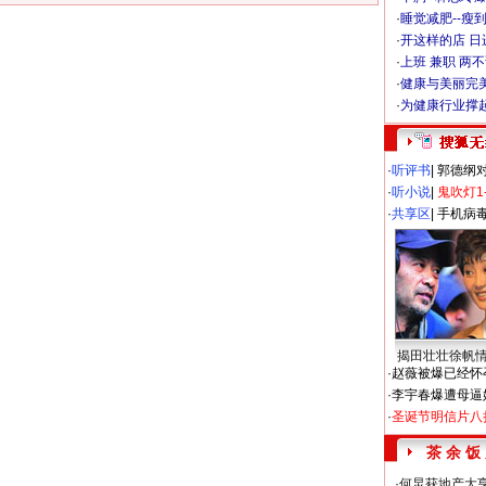
·
睡觉减肥--瘦到
·
开这样的店 日进
·
上班 兼职 两
·
健康与美丽完
·
为健康行业撑
·
听评书
|
郭德纲
·
听小说
|
鬼吹灯1
·
共享区
|
手机病
揭田壮壮徐帆
·
赵薇被爆已经怀
·
李宇春爆遭母逼
·
圣诞节明信片八
茶 余 饭
·
何炅获地产大亨