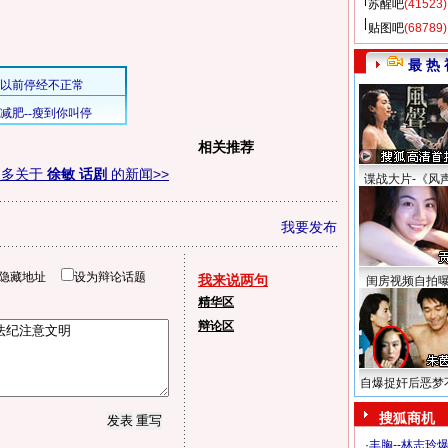
苏醒吧
(41523)
贴图吧
(68789)
最 热 
相关推荐
更多关于
徐敏 话剧
的新闻>>
谍战大片-《风
我要发布
隐藏地址
设为辩论话题
我来说两句
闺房视频自拍
精华区
辩论区
自爆捉奸后恶梦
搜狐商机
·
丰胸--林志玲