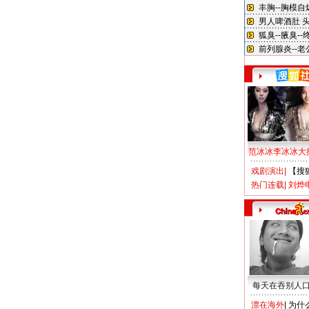
范冰冰李冰冰大
戏剧演出
|
【搜
热门连载
|
刘烨
每天在吞别人
漂在海外
|
为什