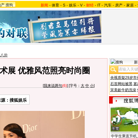
地产
搜狗
新闻
-
体育
-
S
-
娱乐
-
V
-
财经
-
IT
-
汽车
-
房产
-
家居
-
地八卦
新
术展 优雅风范照亮时尚圈
央视质疑29岁市
石首网站被黑
篡
[
我来说两句
(6)
] [字号：
大
中
小
]
宋美龄牛奶洗澡
来源：搜狐娱乐
中学生乘直升机