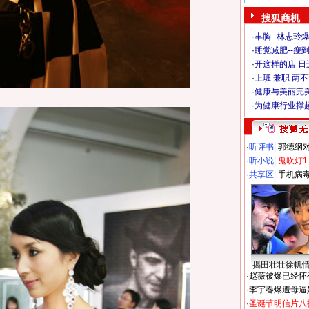
搜狐商机
·
丰胸--林志玲
·
睡觉减肥--瘦到
·
开这样的店 日进
·
上班 兼职 两
·
健康与美丽完
·
为健康行业撑
·
听评书
|
郭德纲
·
听小说
|
鬼吹灯1
·
共享区
|
手机病
揭田壮壮徐帆
·
赵薇被爆已经怀
·
李宇春爆遭母逼
·
圣诞节明信片八