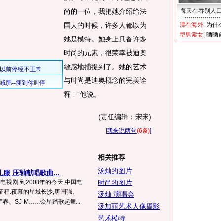
尚的一位，我把她介绍给法
每天在吞别人
国人的时候，许多人都以为
漂在海外
|
为什
型男索女
|
晒晒
她是模特。她身上具备许多
时尚的元素，很荣幸被迪奥
敏感地捕捉到了。她的艺术
与时尚是迪奥概念的完美诠
释！”他说。
(责任编辑：宋宋)
[
我来说两句
(6条)
]
相关推荐
汤灿的图片
服 压轴献唱歌曲...
电视剧,到2008年的今天,中国电
时尚的图片
征程.夜幕的星城长沙,唐国强、
汤灿 演唱会
、SJ-M……众星踏歌起舞...
汤加丽艺术人像摄影
艺术模特