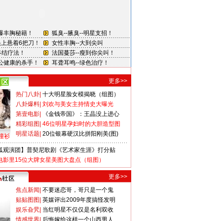
更多>>
热门八卦
|
十大明星脸女模揭晓（组图）
八卦爆料
|
刘欢与美女主持情史大曝光
第壹电影
|
《金钱帝国》：王晶没上进心
精彩组图
|
46位明星孕妇时的大胆造型图
明星话题
|
20位银幕硬汉比拼阳刚美(图)
撞衫
狐观演团】普契尼歌剧《艺术家生涯》打分贴
电影里15位大牌女星美图大盘点（组图）
更多>>
焦点新闻
|
不要迷恋哥，哥只是一个鬼
贴贴图图
|
英媒评出2009年度搞怪发明
娱乐旮旯
|
当红明星不仅仅是名利双收
情感世界
|
后悔嫁给这样一个山西男人