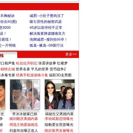
爆丰胸秘诀
·
减肥--小肚子赘肉没了
你尖叫(图)
·
吸引异性的秘密武器
3000
·
45岁以前停经不正常
不误！
·
解决脸黄脾虚腰痛良方
美展现！
·
泡脚减肥--瘦到你叫停！
起一片明镜
·
狐臭--腋臭--09新疗法
更多>>
对口相声集
杜拉拉升职记
张震讲故事
红楼梦
-精绝古城
世界名著
平凡的世界
货币战争2
毒杀毒专家
经典手机游游格斗集
福彩3D走势图
情史
李冰冰被爆已婚
揭秘生父离婚内幕
孕
·
揭刘晓庆离婚内幕
·
李幼斌新恋情曝光
婚
·
周迅王艳婆媳相见
·
陆毅爱女照首曝光
折
·
刘嘉玲自曝正造人
·
陈好新男友被曝光