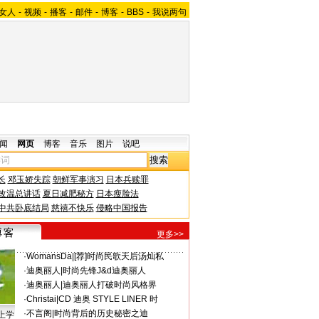
女人
-
视频
-
播客
-
邮件
-
博客
-
BBS
-
我说两句
闻
网页
博客
音乐
图片
说吧
长
邓玉娇失踪
朝鲜军事演习
日本兵赎罪
改温总讲话
夏日减肥秘方
日本瘦脸法
中共卧底结局
慈禧不快乐
侵略中国报告
更多>>
·
WomansDa
|
[荐]时尚民歌天后汤灿私
·
迪奥丽人
|
时尚先锋J&d迪奥丽人
·
迪奥丽人
|
迪奥丽人打破时尚风格界
·
Christai
|
CD 迪奥 STYLE LINER 时
·
不言阁
|
时尚背后的历史秘密之迪
上学