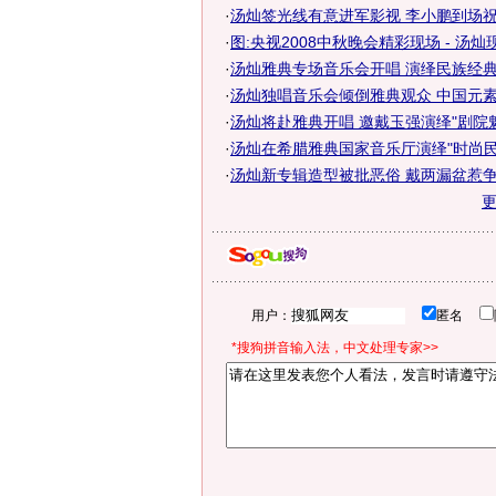
·
汤灿签光线有意进军影视 李小鹏到场
·
图:央视2008中秋晚会精彩现场 - 汤灿
·
汤灿雅典专场音乐会开唱 演绎民族经典歌
·
汤灿独唱音乐会倾倒雅典观众 中国元素国
·
汤灿将赴雅典开唱 邀戴玉强演绎"剧院
·
汤灿在希腊雅典国家音乐厅演绎"时尚民
·
汤灿新专辑造型被批恶俗 戴两漏盆惹
用户：
匿名
*搜狗拼音输入法，中文处理专家>>