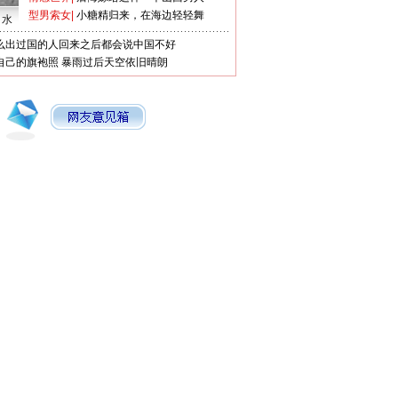
型男索女
|
小糖精归来，在海边轻轻舞
口水
么出过国的人回来之后都会说中国不好
自己的旗袍照
暴雨过后天空依旧晴朗