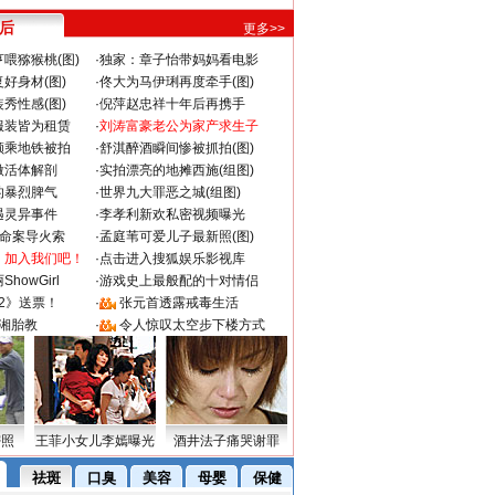
 后
更多>>
喂猕猴桃(图)
·
独家：章子怡带妈妈看电影
好身材(图)
·
佟大为马伊琍再度牵手(图)
秀性感(图)
·
倪萍赵忠祥十年后再携手
服装皆为租赁
·
刘涛富豪老公为家产求生子
颜乘地铁被拍
·
舒淇醉酒瞬间惨被抓拍(图)
做活体解剖
·
实拍漂亮的地摊西施(组图)
的暴烈脾气
·
世界九大罪恶之城(组图)
遇灵异事件
·
李孝利新欢私密视频曝光
成命案导火索
·
孟庭苇可爱儿子最新照(图)
：加入我们吧！
·
点击进入搜狐娱乐影视库
howGirl
·
游戏史上最般配的十对情侣
2》送票！
·
张元首透露戒毒生活
湘胎教
·
令人惊叹太空步下楼方式
密照
王菲小女儿李嫣曝光
酒井法子痛哭谢罪