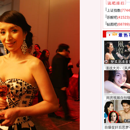
说 吧 排 行
上证指数
(7744
苏醒吧
(41523)
贴图吧
(68789)
最 热 
谍战大片-《风
闺房视频自拍
自爆捉奸后恶梦