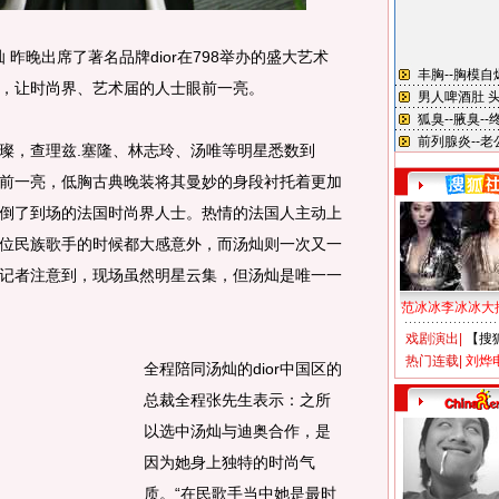
 昨晚出席了著名品牌dior在798举办的盛大艺术
，让时尚界、艺术届的人士眼前一亮。
，查理兹.塞隆、林志玲、汤唯等明星悉数到
前一亮，低胸古典晚装将其曼妙的身段衬托着更加
倒了到场的法国时尚界人士。热情的法国人主动上
位民族歌手的时候都大感意外，而汤灿则一次又一
记者注意到，现场虽然明星云集，但汤灿是唯一一
范冰冰李冰冰大
戏剧演出
|
【搜
热门连载
|
刘烨
全程陪同汤灿的dior中国区的
总裁全程张先生表示：之所
以选中汤灿与迪奥合作，是
因为她身上独特的时尚气
质。“在民歌手当中她是最时