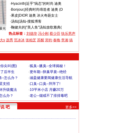
·
Hyacinth
|
近乎"病态"的时尚 迪奥
·
Bonjour,
|
经典时尚缔造者 迪奥 (D
·
果皮
|
DIOR 迪奥 冰火奇葩女士
·
汤灿
|
汤灿-搜狐博客
·
鞠健夫的
|
"美人鱼"汤灿放歌雅典(
曝光
热点标签：
刘德华
冯小刚
蔡少芬
快乐男声
大s
选秀
范冰冰
张柏芝
苏醒
郑钧
春晚
李湘
搞
你尖叫(图)
·
狐臭--腋臭--全球揭秘！
毁了后半生
·
更年期--卵巢早衰--绝经
--怎么办？
·
涵盖健康要闻健康生活导航
明星支招
·
口臭--口臭--拜拜了!
罩杯升级魔法
·
10平米小店 月赚20万
-怎么办？
·
老公--烟戒不了排排毒吧
说 吧
更多>>