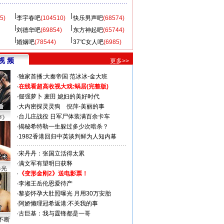
5)
李宇春吧
(104510)
快乐男声吧
(68574)
刘德华吧
(69854)
东方神起吧
(65744)
婚姻吧
(78544)
37℃女人吧
(6985)
视 频
更多>>
·
独家首播:大秦帝国
范冰冰-金大班
·
在线看超高收视大戏:
蜗居(完整版)
·
倔强萝卜
麦田
媳妇的美好时代
·
大内密探灵灵狗
倪萍-美丽的事
·
台儿庄战役 日军尸体装满百余卡车
声》
·
揭秘希特勒一生躲过多少次暗杀？
·
1982香港回归中英谈判鲜为人知内幕
·
宋丹丹：张国立活得太累
·
满文军有望明日获释
曝光
·
《变形金刚2》送电影票！
·
李湘王岳伦恩爱待产
·
黎姿怀孕大肚照曝光 月用30万安胎
·
阿娇懒理冠希返港:不关我的事
·
古巨基：我与霆锋都是一哥
不断