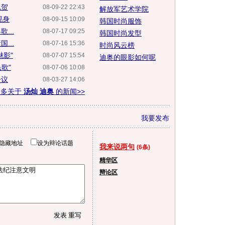
祝贺
08-09-22 22:43
解放军艺术学院
现身
08-09-15 10:09
韩国时尚服饰
...
08-07-17 09:25
韩国时尚发型
...
08-07-16 15:36
时尚风云榜
魅影"
08-07-07 15:54
迪奥的眼影如何呢
歌"
08-07-06 10:08
争议
08-03-27 14:06
更多关于
汤灿 迪奥
的新闻>>
我要发布
隐藏地址
设为辩论话题
我来说两句
(6条)
精华区
辩论区