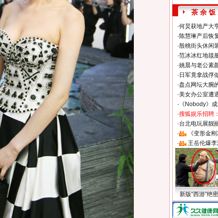
茶 余 饭
·
何炅获地产大亨
·
陈慧琳产后恢复
·
殷桃街头休闲装
·
范冰冰红地毯
·
姚晨与老公素
·
日军竟拿战俘
·
盘点网坛大腕
·
美女办公室遭
·
《Nobody》
·
搜狐娱乐招聘
·
台北电玩展靓丽S
·
《变形金刚
·
王岳伦爆李
新版“西游”绝