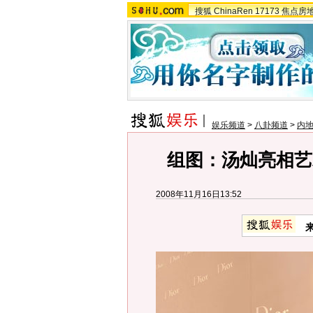
搜狐
ChinaRen
17173
焦点房
娱乐频道
>
八卦频道
>
内
组图：汤灿亮相艺
2008年11月16日13:52