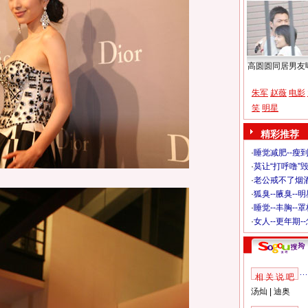
高圆圆同居男友
朱军
赵薇
电影
笑
明星
精彩推荐
·
睡觉减肥--瘦到
·
莫让“打呼噜”
·
老公戒不了烟酒
·
狐臭--腋臭--
·
睡觉--丰胸--
·
女人--更年期-
相 关 说 吧
汤灿
|
迪奥