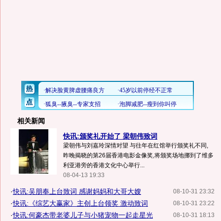
相关新闻
快讯:颁奖礼开始了 梁朝伟致词
梁朝伟与刘嘉玲深情对望 与往年在红馆举行颁奖礼不同,
昨晚揭晓的第26届香港电影金像奖,将颁奖场地挪到了维多
利亚港旁的香港文化中心举行...
08-04-13 19:33
·
快讯:吴朋奉上台致词 感谢妈妈和大哥大嫂
08-10-31 23:32
·
快讯:《综艺大赢家》主创上台领奖 激动致词
08-10-31 23:22
·
快讯:何豪杰带老婆儿子与小猪宠物一起走星光
08-10-31 18:13