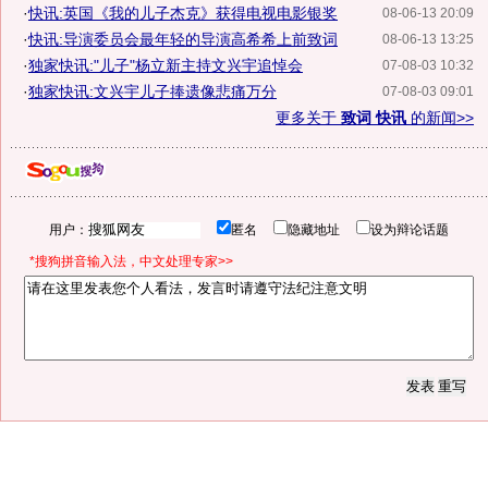
·
快讯:英国《我的儿子杰克》获得电视电影银奖
08-06-13 20:09
·
快讯:导演委员会最年轻的导演高希希上前致词
08-06-13 13:25
·
独家快讯:"儿子"杨立新主持文兴宇追悼会
07-08-03 10:32
·
独家快讯:文兴宇儿子捧遗像悲痛万分
07-08-03 09:01
更多关于
致词 快讯
的新闻>>
用户：
匿名
隐藏地址
设为辩论话题
*搜狗拼音输入法，中文处理专家>>