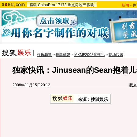
搜狐
ChinaRen
17173
焦点房地产
搜狗
新闻
-
体
娱乐频道
>
搜狐韩娱
>
MKMF2008颁奖礼
>
现场快讯
独家快讯：Jinusean的Sean抱
2008年11月15日20:12
[
我来
来源：搜狐娱乐