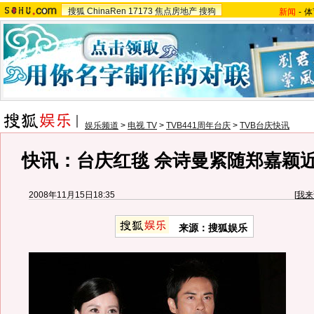
搜狐
ChinaRen
17173
焦点房地产
搜狗
新闻
-
体
娱乐频道
>
电视 TV
>
TVB441周年台庆
>
TVB台庆快讯
快讯：台庆红毯 佘诗曼紧随郑嘉颖
2008年11月15日18:35
[
我来
来源：搜狐娱乐