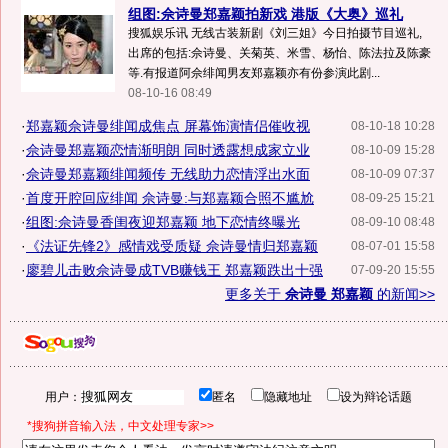
组图:佘诗曼郑嘉颖拍新戏 港版《大奥》巡礼
搜狐娱乐讯 无线古装新剧《刘三姐》今日拍摄节目巡礼,
出席的包括:佘诗曼、关菊英、米雪、杨怡、陈法拉及陈豪
等.有报道阿佘绯闻男友郑嘉颖亦有份参演此剧...
08-10-16 08:49
·
郑嘉颖佘诗曼绯闻成焦点 屏幕饰演情侣催收视
08-10-18 10:28
·
佘诗曼郑嘉颖恋情渐明朗 同时透露想成家立业
08-10-09 15:28
·
佘诗曼郑嘉颖绯闻频传 无线助力恋情浮出水面
08-10-09 07:37
·
首度开腔回应绯闻 佘诗曼:与郑嘉颖合照不尴尬
08-09-25 15:21
·
组图:佘诗曼香闺夜迎郑嘉颖 地下恋情终曝光
08-09-10 08:48
·
《法证先锋2》感情戏受质疑 佘诗曼情归郑嘉颖
08-07-01 15:58
·
廖碧儿击败佘诗曼成TVB赚钱王 郑嘉颖跌出十强
07-09-20 15:55
更多关于
佘诗曼 郑嘉颖
的新闻>>
用户：
匿名
隐藏地址
设为辩论话题
*搜狗拼音输入法，中文处理专家>>