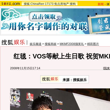
搜狐
ChinaRen
17173
焦点房地产
搜狗
新闻
-
体
娱乐频道
>
搜狐韩娱
>
MKMF2008颁奖礼
>
精彩图片
红毯：VOS等献上生日歌 祝贺MK
2008年11月15日17:14
[
我来
来源：搜狐娱乐