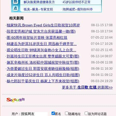
相关新闻
·
独家快讯:Brown Eyed Girls生日歌祝贺10周岁
08-11-15 17:08
·
段奕宏亮相沪城 贺东方台庆获温馨一吻(图)
08-11-10 17:04
·
图:60周年祝贺短片首映 张震亮相红毯
07-05-22 10:44
·
林建岳为舒淇31岁庆生日 周迅杨千嬅齐贺...
07-04-17 10:26
·
观众唱生日歌 钟镇涛兴奋抱小女儿上台庆...
07-02-25 11:45
·
刘嘉玲生日王菲携女出席 赞李嫣眼大可爱(图)
06-12-14 08:07
·
施瓦辛格州长 洛杉矶中国城祝贺中秋佳节(图)
06-10-06 11:08
·
为曾爱媚过生日 郭晋安获准吻佳丽脸颊(组图)
06-08-11 16:30
·
成龙片场度过52岁生日 百人共唱生日歌(组图)
06-04-11 09:12
·
杨七郎彭于晏庆生日 杨家上下齐来祝贺(组图)
06-03-24 19:29
更多关于
生日歌 红毯
的新闻>>
用户：
匿名
隐藏地址
设为辩论话题