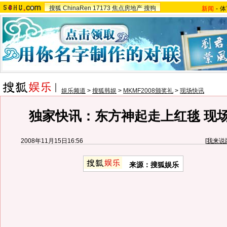
搜狐
ChinaRen
17173
焦点房地产
搜狗
新闻
-
体
娱乐频道
>
搜狐韩娱
>
MKMF2008颁奖礼
>
现场快讯
独家快讯：东方神起走上红毯 现
2008年11月15日16:56
[
我来说
来源：搜狐娱乐