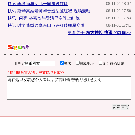
·
快讯:姜育恒与女儿一同走过红毯
08-11-01 18:07
·
快讯:斯琴高娃老师华贵造型登红毯 现场轰动
08-11-01 17:58
·
快讯:"闪亮"林嘉欣与导演严浩登上红毯
08-11-01 17:53
·
快讯:时尚造型师李东田点评红毯明星穿着
08-11-01 17:41
更多关于
东方神起 快讯
的新闻>>
用户：
匿名
隐藏地址
设为辩论话题
*搜狗拼音输入法，中文处理专家>>