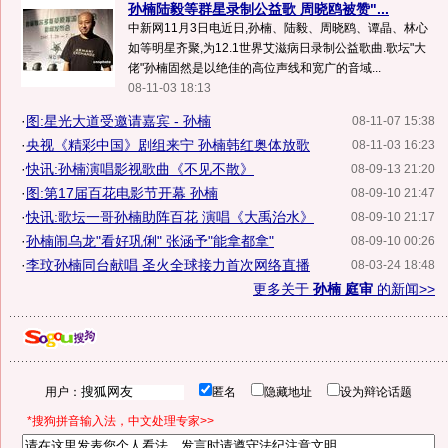
孙楠陆毅等群星录制公益歌 周晓鸥被赞"...
中新网11月3日电近日,孙楠、陆毅、周晓鸥、谭晶、林心
如等明星齐聚,为12.1世界艾滋病日录制公益歌曲.歌坛"大
佬"孙楠固然是以绝佳的高位声线和宽广的音域...
08-11-03 18:13
·
图:星光大道受邀请嘉宾 - 孙楠
08-11-07 15:38
·
央视《精彩中国》剧组来宁 孙楠韩红奥体放歌
08-11-03 16:23
·
快讯:孙楠演唱影视歌曲《不见不散》
08-09-13 21:20
·
图:第17届百花电影节开幕 孙楠
08-09-10 21:47
·
快讯:歌坛一哥孙楠助阵百花 演唱《大禹治水》
08-09-10 21:17
·
孙楠闹乌龙"看好巩俐" 张涵予"能拿都拿"
08-09-10 00:26
·
李玟孙楠同台献唱 圣火全球接力首次网络直播
08-03-24 18:48
更多关于
孙楠 庭审
的新闻>>
用户：
匿名
隐藏地址
设为辩论话题
*搜狗拼音输入法，中文处理专家>>