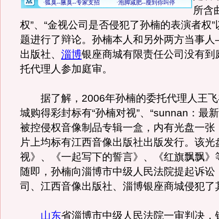
所含
权”、“金视公司是否侵犯了孙楠的表演者权
题进行了辩论。孙楠本人和另外两方当事人
出版社、
淄博
银座商城有限责任公司没有到
托代理人参加庭审。
据了解，2006年孙楠的委托代理人王飞
城购得彩封标有“孙楠对视”、“sunnan：最
被控侵权音像制品专辑一盒，内有光盘一张
片上均标有江西音像出版社出版发行。该光
视》、《一起写下的誓言》、《红旗飘飘》等
随即，孙楠向淄博市中级人民法院提起诉讼
司、江西音像出版社、淄博银座商城侵犯了
山东
省淄博市中级人民法院一审判决，