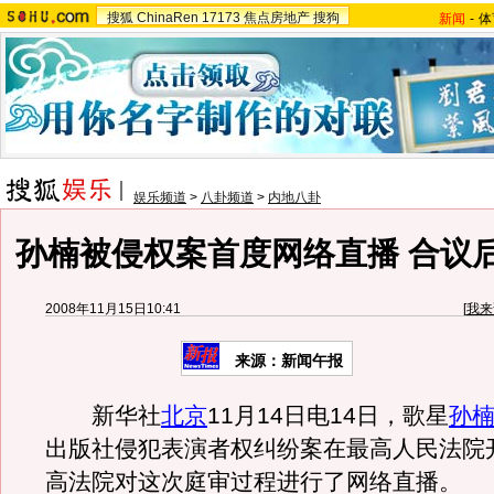
搜狐
ChinaRen
17173
焦点房地产
搜狗
新闻
-
体
娱乐频道
>
八卦频道
>
内地八卦
孙楠被侵权案首度网络直播 合议
2008年11月15日10:41
[
我来
来源：新闻午报
新华社
北京
11月14日电14日，歌星
孙
出版社侵犯表演者权纠纷案在最高人民法院
高法院对这次庭审过程进行了网络直播。