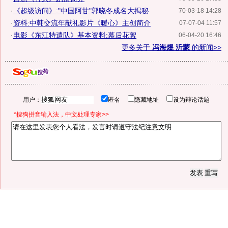
·
《超级访问》:"中国阿甘"郭晓冬成名大揭秘
70-03-18 14:28
·
资料:中韩交流年献礼影片《暖心》主创简介
07-07-04 11:57
·
电影《东江特遣队》基本资料:幕后花絮
06-04-20 16:46
更多关于
冯海煜 沂蒙
的新闻>>
用户：
匿名
隐藏地址
设为辩论话题
*搜狗拼音输入法，中文处理专家>>