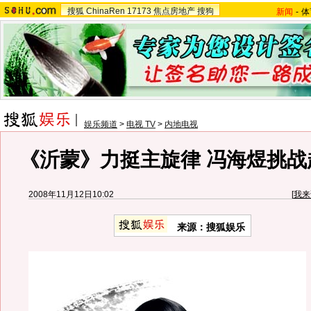
搜狐
ChinaRen
17173
焦点房地产
搜狗
新闻
-
体
娱乐频道
>
电视 TV
>
内地电视
《沂蒙》力挺主旋律 冯海煜挑战
2008年11月12日10:02
[
我来
来源：搜狐娱乐