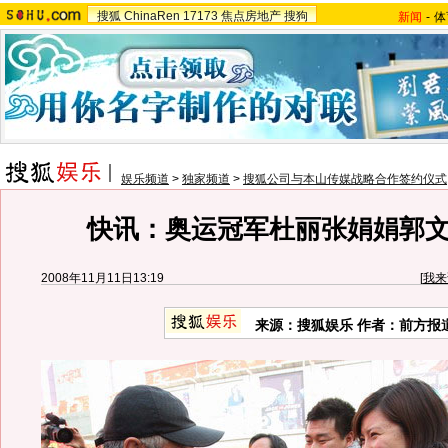
搜狐
ChinaRen
17173
焦点房地产
搜狗
新闻
-
体
娱乐频道
>
独家频道
>
搜狐公司与本山传媒战略合作签约仪式
快讯：奥运冠军杜丽张娟娟郭
2008年11月11日13:19
[
我来
来源：搜狐娱乐 作者：前方报