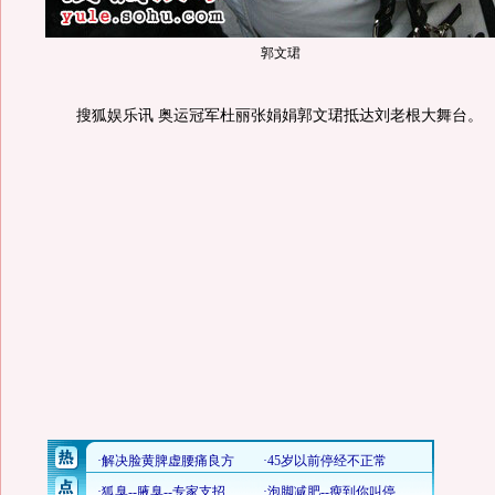
郭文珺
搜狐娱乐讯 奥运冠军杜丽张娟娟郭文珺抵达刘老根大舞台。