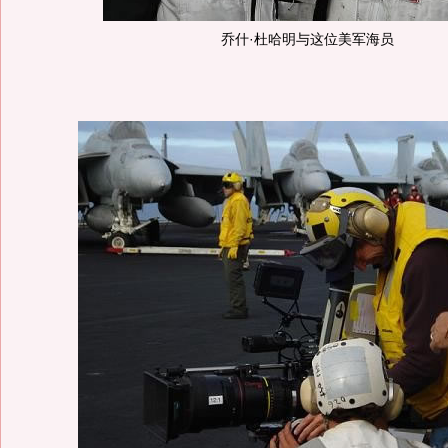
乔什·杜哈明与这位美军海员