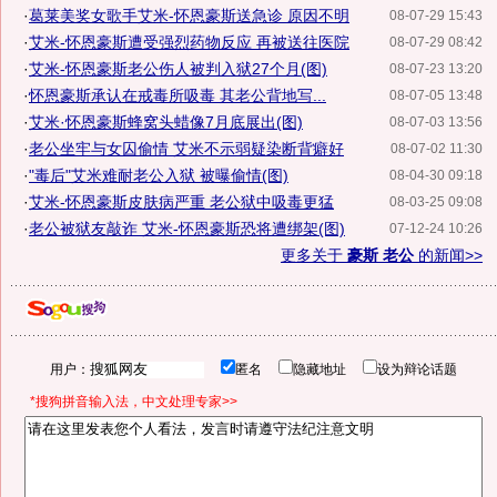
·
葛莱美奖女歌手艾米-怀恩豪斯送急诊 原因不明
08-07-29 15:43
·
艾米-怀恩豪斯遭受强烈药物反应 再被送往医院
08-07-29 08:42
·
艾米-怀恩豪斯老公伤人被判入狱27个月(图)
08-07-23 13:20
·
怀恩豪斯承认在戒毒所吸毒 其老公背地写...
08-07-05 13:48
·
艾米·怀恩豪斯蜂窝头蜡像7月底展出(图)
08-07-03 13:56
·
老公坐牢与女囚偷情 艾米不示弱疑染断背癖好
08-07-02 11:30
·
"毒后"艾米难耐老公入狱 被曝偷情(图)
08-04-30 09:18
·
艾米-怀恩豪斯皮肤病严重 老公狱中吸毒更猛
08-03-25 09:08
·
老公被狱友敲诈 艾米-怀恩豪斯恐将遭绑架(图)
07-12-24 10:26
更多关于
豪斯 老公
的新闻>>
用户：
匿名
隐藏地址
设为辩论话题
*搜狗拼音输入法，中文处理专家>>