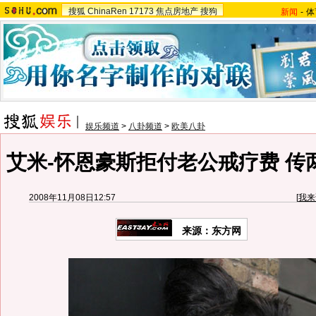
搜狐
ChinaRen
17173
焦点房地产
搜狗
新闻
-
体
娱乐频道
>
八卦频道
>
欧美八卦
艾米-怀恩豪斯拒付老公戒疗费 传
2008年11月08日12:57
[
我来
来源：东方网