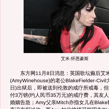
艾米-怀恩豪斯
东方网11月8日消息：英国歌坛癫后艾米
(AmyWinehouse)的老公BlakeFielder-Civ
日)出狱后，即被送到伦敦的戒疗所戒毒，但
付3万镑(约人民币35万元)的戒疗费，其友
婚姻告急；Amy父亲Mitch亦指女儿在Bla