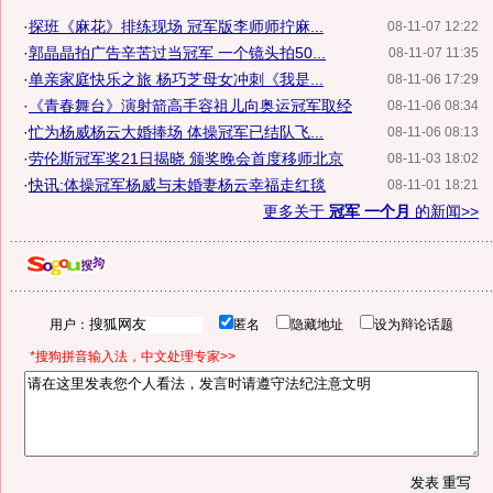
·
探班《麻花》排练现场 冠军版李师师拧麻...
08-11-07 12:22
·
郭晶晶拍广告辛苦过当冠军 一个镜头拍50...
08-11-07 11:35
·
单亲家庭快乐之旅 杨巧芝母女冲刺《我是...
08-11-06 17:29
·
《青春舞台》演射箭高手容祖儿向奥运冠军取经
08-11-06 08:34
·
忙为杨威杨云大婚捧场 体操冠军已结队飞...
08-11-06 08:13
·
劳伦斯冠军奖21日揭晓 颁奖晚会首度移师北京
08-11-03 18:02
·
快讯:体操冠军杨威与未婚妻杨云幸福走红毯
08-11-01 18:21
更多关于
冠军 一个月
的新闻>>
用户：
匿名
隐藏地址
设为辩论话题
*搜狗拼音输入法，中文处理专家>>