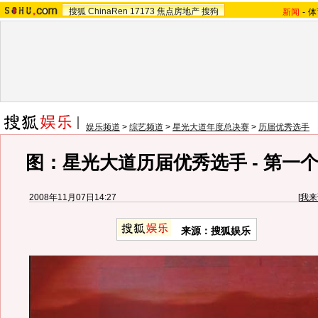
搜狐
ChinaRen
17173
焦点房地产
搜狗
新闻
-
体
娱乐频道
>
综艺频道
>
星光大道年度总决赛
>
历届优秀选手
图：星光大道历届优秀选手 - 第一
2008年11月07日14:27
[
我来
来源：搜狐娱乐