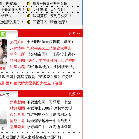
更多>>
热门八卦
|
十大明星脸女模揭晓（组图）
八卦爆料
|
刘欢与美女主持情史大曝光
第壹电影
|
《金钱帝国》：王晶没上进心
精彩组图
|
46位明星孕妇时的大胆造型图
明星话题
|
20位银幕硬汉比拼阳刚美(图)
撞衫
狐观演团】普契尼歌剧《艺术家生涯》打分贴
电影里15位大牌女星美图大盘点（组图）
更多>>
焦点新闻
|
不要迷恋哥，哥只是一个鬼
贴贴图图
|
英媒评出2009年度搞怪发明
娱乐旮旯
|
当红明星不仅仅是名利双收
情感世界
|
后悔嫁给这样一个山西男人
型男索女
|
小糖精归来，在海边轻轻舞
口水
么出过国的人回来之后都会说中国不好