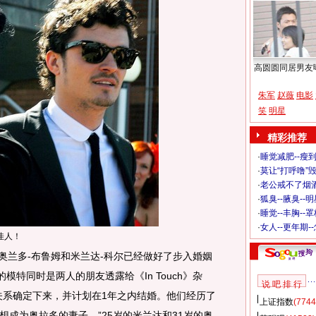
高圆圆同居男友
朱军
赵薇
电影
笑
明星
精彩推荐
·
睡觉减肥--瘦到
·
莫让“打呼噜”
·
老公戒不了烟酒
·
狐臭--腋臭--
·
睡觉--丰胸--
·
女人--更年期-
佳人！
兰多-布鲁姆和米兰达-科尔已经做好了步入婚姻
模特同时是两人的朋友透露给《In Touch》杂
说 吧 排 行
关系确定下来，并计划在1年之内结婚。他们经历了
上证指数
(7744
成为奥拉多的妻子。”25岁的米兰达和31岁的奥