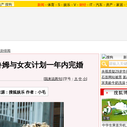
地产
搜狗
新闻
-
体育
-
S
-
娱乐
-
V
-
财经
-
IT
-
汽车
-
房产
-
家居
-
八卦绯闻
新
鲁姆与女友计划一年内完婚
央视质疑29岁市
石首网站被黑
篡
[
我来说两句
] [字号：
大
中
小
]
宋美龄牛奶洗澡
来源：搜狐娱乐 作者：小毛
中学生乘直升机