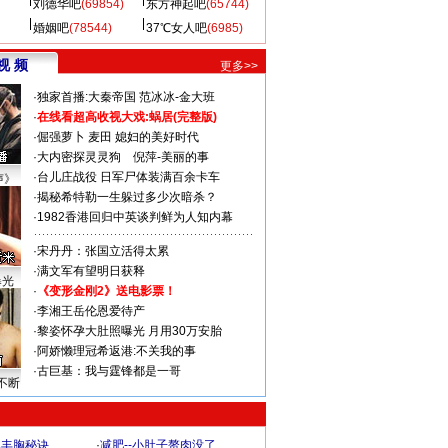
刘德华吧
(69854)
东方神起吧
(65744)
婚姻吧
(78544)
37℃女人吧
(6985)
视 频
更多>>
·
独家首播:大秦帝国
范冰冰-金大班
·
在线看超高收视大戏:
蜗居(完整版)
·
倔强萝卜
麦田
媳妇的美好时代
·
大内密探灵灵狗
倪萍-美丽的事
·
台儿庄战役 日军尸体装满百余卡车
声》
·
揭秘希特勒一生躲过多少次暗杀？
·
1982香港回归中英谈判鲜为人知内幕
·
宋丹丹：张国立活得太累
·
满文军有望明日获释
曝光
·
《变形金刚2》送电影票！
·
李湘王岳伦恩爱待产
·
黎姿怀孕大肚照曝光 月用30万安胎
·
阿娇懒理冠希返港:不关我的事
·
古巨基：我与霆锋都是一哥
不断
爆丰胸秘诀
·
减肥--小肚子赘肉没了