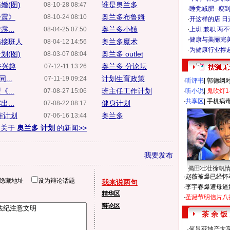
婚(图)
谁是奥兰多
08-10-28 08:47
·
睡觉减肥--瘦到
余震》
奥兰多布鲁姆
08-10-24 08:10
·
开这样的店 日进
...
奥兰多小镇
08-04-25 07:50
·
上班 兼职 两
·
健康与美丽完
选接班人
奥兰多魔术
08-04-12 14:56
·
为健康行业撑
划(图)
奥兰多 outlet
08-03-07 08:04
去兴趣
奥兰多 分论坛
07-12-11 13:26
...
计划生育政策
07-11-19 09:24
·
听评书
|
郭德纲
...
班主任工作计划
07-08-27 15:06
·
听小说
|
鬼吹灯1
·
共享区
|
手机病
...
健身计划
07-08-22 08:17
作计划
奥兰多
07-06-16 13:44
多关于
奥兰多 计划
的新闻>>
我要发布
揭田壮壮徐帆
·
赵薇被爆已经怀
隐藏地址
设为辩论话题
我来说两句
·
李宇春爆遭母逼
精华区
·
圣诞节明信片八
辩论区
茶 余 饭
·
何炅获地产大亨