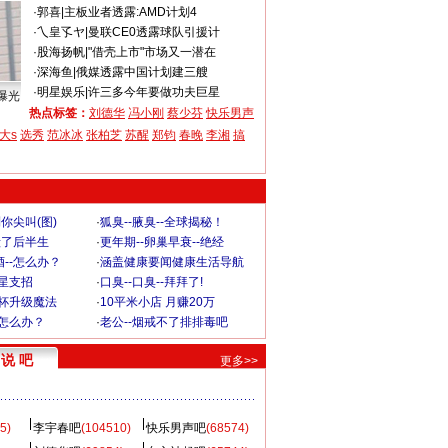
·
郭喜
|
主板业者透露:AMD计划4
·
乀皇孓ヤ
|
曼联CE0透露球队引援计
·
股海扬帆
|
"借壳上市"市场又一潜在
·
深海鱼
|
俄媒透露中国计划建三艘
·
明星娱乐
|
许三多今年要做功夫巨星
曝光
热点标签：
刘德华
冯小刚
蔡少芬
快乐男声
大s
选秀
范冰冰
张柏芝
苏醒
郑钧
春晚
李湘
搞
你尖叫(图)
·
狐臭--腋臭--全球揭秘！
毁了后半生
·
更年期--卵巢早衰--绝经
--怎么办？
·
涵盖健康要闻健康生活导航
明星支招
·
口臭--口臭--拜拜了!
罩杯升级魔法
·
10平米小店 月赚20万
-怎么办？
·
老公--烟戒不了排排毒吧
说 吧
更多>>
5)
李宇春吧
(104510)
快乐男声吧
(68574)