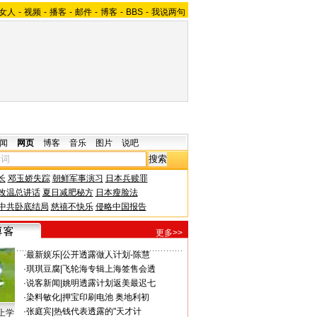
女人
-
视频
-
播客
-
邮件
-
博客
-
BBS
-
我说两句
闻
网页
博客
音乐
图片
说吧
长
邓玉娇失踪
朝鲜军事演习
日本兵赎罪
改温总讲话
夏日减肥秘方
日本瘦脸法
中共卧底结局
慈禧不快乐
侵略中国报告
更多>>
·
最新娱乐
|
公开透露做人计划-陈慧
·
琪琪豆腐
|
飞轮海专辑上海签售会透
·
说客新闻
|
姚明透露计划返美最迟七
·
染料敏化
|
押宝印刷电池 奥地利初
·
张庭宾
|
热钱代表透露的"天才计
上学