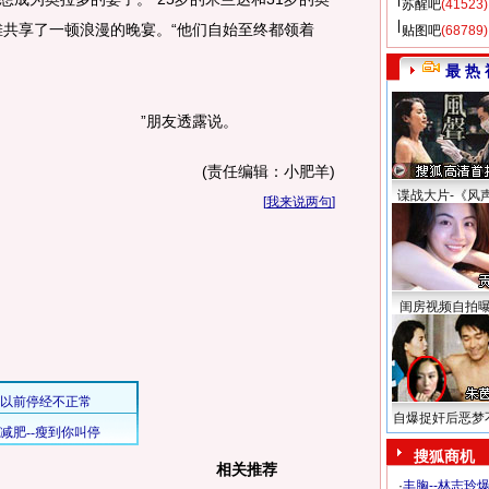
苏醒吧
(41523)
滩共享了一顿浪漫的晚宴。“他们自始至终都领着
贴图吧
(68789)
最 热 
”朋友透露说。
(责任编辑：小肥羊)
谍战大片-《风
[
我来说两句
]
闺房视频自拍
自爆捉奸后恶梦
搜狐商机
相关推荐
·
丰胸--林志玲