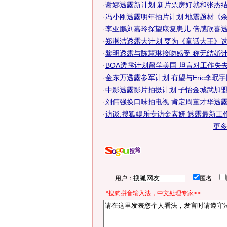
·
谢娜透露新计划:新片票房好就和张杰结
·
冯小刚透露明年拍片计划:地震题材《
·
李亚鹏刘嘉玲探望康复患儿 倍感欣喜透露
·
郑渊洁透露大计划 要为《童话大王》
·
黎明透露与陈慧琳接吻感受 称无结婚计
·
BOA透露计划留学美国 坦言对工作失
·
金东万透露参军计划 有望与Eric李珉宇同
·
中影透露影片拍摄计划 子怡金城武加盟《
·
刘伟强换口味拍电视 肯定周董才华透露出
·
访谈:搜狐娱乐专访金素妍 透露最新工
更
用户：
匿名
*搜狗拼音输入法，中文处理专家>>