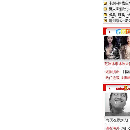
范冰冰李冰冰大
戏剧演出
|
【搜
热门连载
|
刘烨
每天在吞别人
漂在海外
|
为什