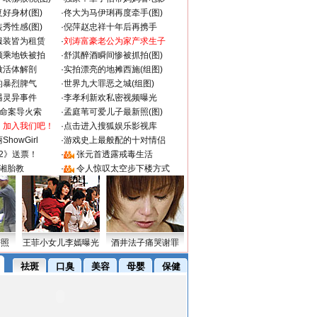
好身材(图)
·
佟大为马伊琍再度牵手(图)
秀性感(图)
·
倪萍赵忠祥十年后再携手
服装皆为租赁
·
刘涛富豪老公为家产求生子
颜乘地铁被拍
·
舒淇醉酒瞬间惨被抓拍(图)
做活体解剖
·
实拍漂亮的地摊西施(组图)
的暴烈脾气
·
世界九大罪恶之城(组图)
遇灵异事件
·
李孝利新欢私密视频曝光
成命案导火索
·
孟庭苇可爱儿子最新照(图)
：加入我们吧！
·
点击进入搜狐娱乐影视库
howGirl
·
游戏史上最般配的十对情侣
2》送票！
·
张元首透露戒毒生活
湘胎教
·
令人惊叹太空步下楼方式
密照
王菲小女儿李嫣曝光
酒井法子痛哭谢罪