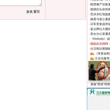
·
陈慧琳产后恢复
·
殷桃街头休闲装
·
范冰冰红地毯
·
姚晨与老公素
·
日军竟拿战俘
·
盘点网坛大腕
·
美女办公室遭
·
《Nobody》
·
搜狐娱乐招聘
·
台北电玩展靓丽S
·
《变形金刚
·
王岳伦爆李
新版“西游”绝