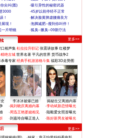
你尖叫(图)
·
吸引异性的秘密武器
3000
·
45岁以前停经不正常
不误！
·
解决脸黄脾虚腰痛良方
美展现！
·
泡脚减肥--瘦到你叫停！
起一片明镜
·
狐臭--腋臭--09新疗法
更多>>
对口相声集
杜拉拉升职记
张震讲故事
红楼梦
-精绝古城
世界名著
平凡的世界
货币战争2
毒杀毒专家
经典手机游游格斗集
福彩3D走势图
情史
李冰冰被爆已婚
揭秘生父离婚内幕
孕
·
揭刘晓庆离婚内幕
·
李幼斌新恋情曝光
婚
·
周迅王艳婆媳相见
·
陆毅爱女照首曝光
折
·
刘嘉玲自曝正造人
·
陈好新男友被曝光
 后
更多>>
喂猕猴桃(图)
·
独家：章子怡带妈妈看电影