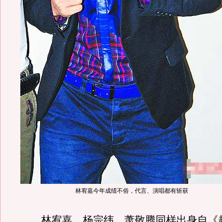
林宥嘉今年成绩不俗，代言、演唱都有斩获
林宥嘉、杨宗纬、萧敬腾同样出身自《