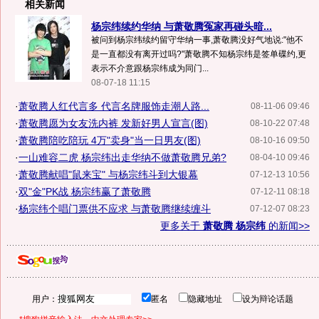
相关新闻
杨宗纬续约华纳 与萧敬腾冤家再碰头暗...
被问到杨宗纬续约留守华纳一事,萧敬腾没好气地说:"他不
是一直都没有离开过吗?"萧敬腾不知杨宗纬是签单碟约,更
表示不介意跟杨宗纬成为同门...
08-07-18 11:15
·
萧敬腾人红代言多 代言名牌服饰走潮人路...
08-11-06 09:46
·
萧敬腾愿为女友洗内裤 发新好男人宣言(图)
08-10-22 07:48
·
萧敬腾陪吃陪玩 4万"卖身"当一日男友(图)
08-10-16 09:50
·
一山难容二虎 杨宗纬出走华纳不做萧敬腾兄弟?
08-04-10 09:46
·
萧敬腾献唱"鼠来宝" 与杨宗纬斗到大银幕
07-12-13 10:56
·
双"金"PK战 杨宗纬赢了萧敬腾
07-12-11 08:18
·
杨宗纬个唱门票供不应求 与萧敬腾继续缠斗
07-12-07 08:23
更多关于
萧敬腾 杨宗纬
的新闻>>
用户：
匿名
隐藏地址
设为辩论话题