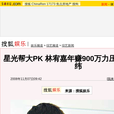
搜狐
ChinaRen
17173
焦点房地产
搜狗
新闻
-
体
娱乐频道
>
综艺频道
>
综艺新闻
星光帮大PK 林宥嘉年赚900万
纬
2008年11月07日09:42
[
我来
来源：搜狐娱乐