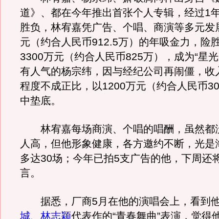
道》、都在今年推出首张个人专辑，经过1年
胜负，林宥嘉凭广告、个唱、商演等多元发展
元（约合人民币912.5万）的年吸金力，险
3300万元（约合人民币825万），成为“星
有人气的杨宗纬，因与经纪公司再闹僵，收
程度不成正比，以1200万元（约合人民币30
中垫底。
林宥嘉每场商演、个唱的唱酬，虽然都没
人高，但他形象健康，各方邀约不断，光是
多达30场；今年已拍5支广告的他，下周还
言。
据悉，厂商5月在他的演唱会上，看到
城
、
林志颖
代表作的“青春舞曲”表演，觉得