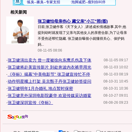
相关新闻
张卫健怕母亲伤心 藏父亲"小三"照(图)
日前,张卫健作客《天下女人》,讲述成长情感故事.其中,他
提到幼时就发现了父亲与其他女人的亲密合影,为了让母亲
不受伤还帮忙隐藏. 张卫健自曝很小就懂得关心、保护妈
妈...
08-11-05 08:06
·
张卫健演出卖力 曾一度被徐向东鹰爪伤及下体
08-11-05 09:17
·
张卫健将赴美宣传新片 到处奔波内衣裤早用光
08-11-03 10:02
·
《夺标》揭幕"中美电影节" 张卫健宣传忙不停
08-11-03 08:19
·
动作明星嘴上打架 吴京甄子丹张卫健妙答提问
08-10-31 10:45
·
张卫健明年1月办婚礼 地点暂时保密
08-10-31 10:36
·
张卫健意外深圳电影院豪华 欢迎传媒采访婚宴
08-10-27 09:01
·
张卫健深圳宣传《夺标》
08-08-26 09:23