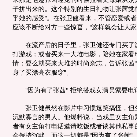
子拼出来的。这个特别的生日礼物让张茜觉
乎她的感受"。在张卫健看来，不管恋爱或
应该不断给对方一些惊喜，"这样就会让大家
在流产后的日子里，张卫健还专门买了
打游戏；或者买来一大堆电影，陪她在家看
情；要么就买来大堆的时尚杂志，告诉张茜
身了买漂亮衣服穿"。
"因为有了张茜" 拒绝搭戏女演员索要电
张卫健虽然在影片中习惯逗笑搞怪，但
沉默寡言的男人。他爆料说，当戏里女主角
者有女主角打电话邀请吃饭或者谈其他私事
会保持沉默，而这一切都是"因为有了张茜"