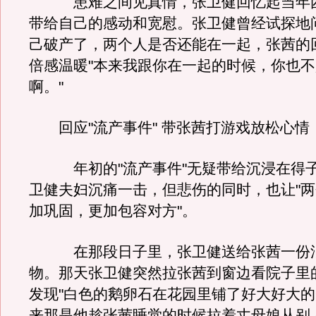
患难之间见真情，张卫健回忆起当年困
带给自己的感动和宽慰。张卫健曾经试探地
己破产了，两个人是否还能在一起，张茜的
倍感温暖"本来我跟你在一起的时候，你也
啊。"
回应"流产事件" 带张茜打游戏放松心情
年初的"流产事件"无疑带给沉浸在得子
卫健夫妇沉痛一击，但悲伤的同时，也让"
加巩固，更加包容对方"。
在那段日子里，张卫健送给张茜一份浪
物。那天张卫健突然拉张茜到窗边看院子里
发现"白色的鹅卵石在花园里铺了好大好大的
来那是他趁张茜睡觉的时候拉着丈母娘从别