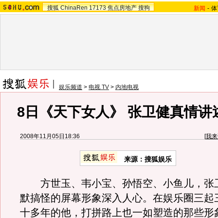
搜狐
ChinaRen
17173
焦点房地产
搜狗
新闻
-
体
娱乐频道
>
电视 TV
>
内地电视
8日《天下女人》 张卫健真情讲
2008年11月05日18:36
[
我来
来源：搜狐娱乐
方世玉、韦小宝、孙悟空、小鱼儿，张
默搞怪的屏幕形象深入人心。在娱乐圈三起
十多年的他，打拼路上也一如塑造的那些形