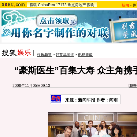
搜狐
ChinaRen
17173
焦点房地产
搜狗
新闻
-
体
娱乐频道
>
好莱坞频道
>
电视新闻
“豪斯医生”百集大寿 众主角携手
2008年11月05日09:13
[
我来
来源：新闻午报 作者：闻雨