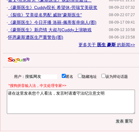
·
葛艾-坦尼斯凭《豪斯医生》获剧情类最佳...
08-09-22 12:21
·
《豪斯医生》Cuddy院长 希望休-劳瑞艾美获奖
08-09-22 07:32
·
《裂痕》艾美提名男配 威胁"豪斯医生"
08-09-22 07:27
·
《豪斯医生》今日开播 洛丽-佩蒂客串病人(图)
08-09-17 09:41
·
《豪斯医生》新恋情 大叔与Cuddy上演吻戏
08-09-12 10:58
·
怀恩豪斯遭医生严重警告(图)
08-06-19 23:58
更多关于
医生 豪斯
的新闻>>
用户：
匿名
隐藏地址
设为辩论话题
*搜狗拼音输入法，中文处理专家>>