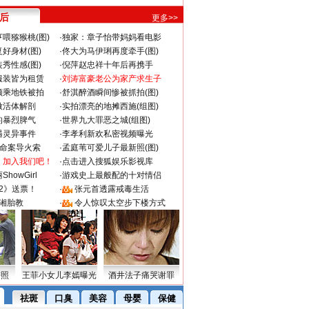
 后
更多>>
喂猕猴桃(图)
·
独家：章子怡带妈妈看电影
好身材(图)
·
佟大为马伊琍再度牵手(图)
秀性感(图)
·
倪萍赵忠祥十年后再携手
服装皆为租赁
·
刘涛富豪老公为家产求生子
颜乘地铁被拍
·
舒淇醉酒瞬间惨被抓拍(图)
做活体解剖
·
实拍漂亮的地摊西施(组图)
的暴烈脾气
·
世界九大罪恶之城(组图)
遇灵异事件
·
李孝利新欢私密视频曝光
成命案导火索
·
孟庭苇可爱儿子最新照(图)
：加入我们吧！
·
点击进入搜狐娱乐影视库
howGirl
·
游戏史上最般配的十对情侣
2》送票！
·
张元首透露戒毒生活
湘胎教
·
令人惊叹太空步下楼方式
密照
王菲小女儿李嫣曝光
酒井法子痛哭谢罪