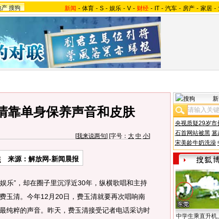
地产
搜狗
新闻
-
体育
-
S
-
娱乐
-
V
-
财经
-
IT
-
汽车
-
房产
-
家居
-
新
清靠单身保养声音和皮肤
央视质疑29岁市
石首网站被黑
篡
[
我来说两句
] [字号：
大
中
小
]
宋美龄牛奶洗澡
来源：解放网-新闻晨报
娱乐”，却在圈子里沉浮近30年，纵横歌唱和主持
费玉清。今年12月20日，费玉清就要再次唱响南
最纯粹的声音。
昨天，费玉清接受记者电话采访时
中学生乘直升机