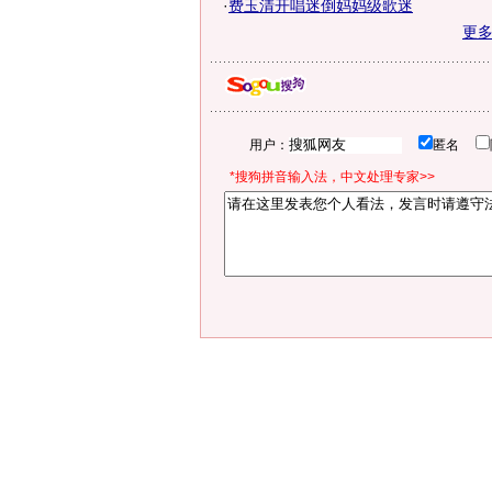
·
费玉清开唱迷倒妈妈级歌迷
更
用户：
匿名
*搜狗拼音输入法，中文处理专家>>