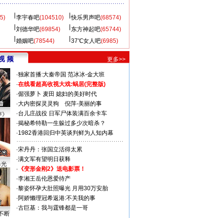
5)
李宇春吧
(104510)
快乐男声吧
(68574)
刘德华吧
(69854)
东方神起吧
(65744)
婚姻吧
(78544)
37℃女人吧
(6985)
视 频
更多>>
·
独家首播:大秦帝国
范冰冰-金大班
·
在线看超高收视大戏:
蜗居(完整版)
·
倔强萝卜
麦田
媳妇的美好时代
·
大内密探灵灵狗
倪萍-美丽的事
·
台儿庄战役 日军尸体装满百余卡车
声》
·
揭秘希特勒一生躲过多少次暗杀？
·
1982香港回归中英谈判鲜为人知内幕
·
宋丹丹：张国立活得太累
·
满文军有望明日获释
曝光
·
《变形金刚2》送电影票！
·
李湘王岳伦恩爱待产
·
黎姿怀孕大肚照曝光 月用30万安胎
·
阿娇懒理冠希返港:不关我的事
·
古巨基：我与霆锋都是一哥
不断