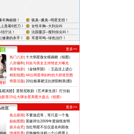
更多>>
热门八卦
|
十大明星脸女模揭晓（组图）
八卦爆料
|
刘欢与美女主持情史大曝光
第壹电影
|
《金钱帝国》：王晶没上进心
精彩组图
|
46位明星孕妇时的大胆造型图
明星话题
|
20位银幕硬汉比拼阳刚美(图)
撞衫
狐观演团】普契尼歌剧《艺术家生涯》打分贴
电影里15位大牌女星美图大盘点（组图）
更多>>
焦点新闻
|
不要迷恋哥，哥只是一个鬼
贴贴图图
|
英媒评出2009年度搞怪发明
娱乐旮旯
|
当红明星不仅仅是名利双收
情感世界
|
后悔嫁给这样一个山西男人