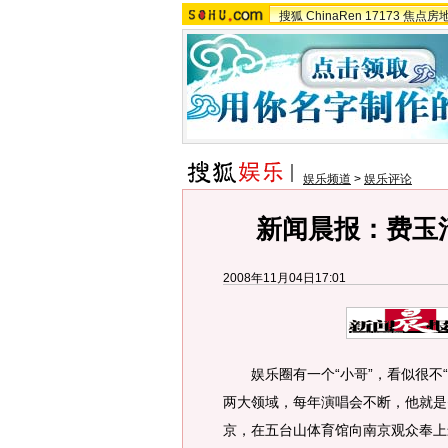
搜狐
ChinaRen
17173
焦点房
娱乐频道
>
娱乐评论
新闻晨报：费玉
2008年11月04日17:01
娱乐圈有一个“小哥”，看似很不“
两大领域，每年演唱会不断，他就是
京，在五台山体育馆向南京观众奉上