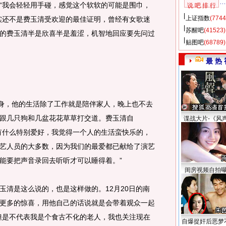
“我会轻轻用手碰，感觉这个软软的可能是围巾，
说 吧 排 行
上证指数
(7744
实还不是费玉清受欢迎的最佳证明，曾经有女歌迷
苏醒吧
(41523)
的费玉清半是欣喜半是羞涩，机智地回应要先问过
贴图吧
(68789)
最 热 
身，他的生活除了工作就是陪伴家人，晚上也不去
跟几只狗和几盆花花草草打交道。费玉清自
谍战大片-《风
有什么特别爱好，我觉得一个人的生活蛮快乐的，
艺人员的大多数，因为我们的最爱都已献给了演艺
能要把声音录回去听听才可以睡得着。”
闺房视频自拍
清是这么说的，也是这样做的。12月20日的南
更多的惊喜，用他自己的话说就是会带着观众一起
但是不代表我是个食古不化的老人，我也关注现在
自爆捉奸后恶梦