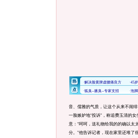
音、儒雅的气质，让这个从来不闹绯
一脸嫉妒地“投诉”，称追费玉清的
意：“呵呵，送礼物给我的的确以太
分。”他告诉记者，现在家里还堆了