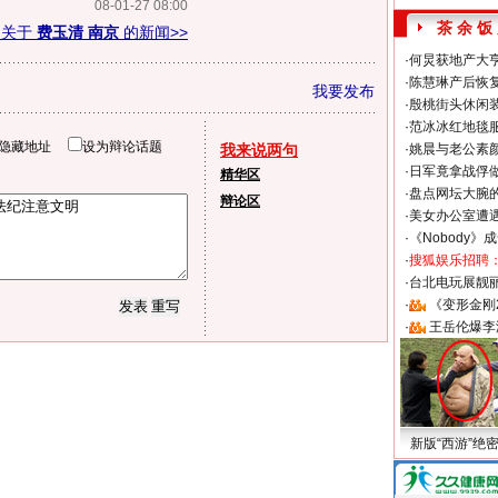
08-01-27 08:00
茶 余 饭
多关于
费玉清 南京
的新闻>>
·
何炅获地产大亨
·
陈慧琳产后恢复
我要发布
·
殷桃街头休闲装
·
范冰冰红地毯
隐藏地址
设为辩论话题
我来说两句
·
姚晨与老公素
·
日军竟拿战俘
精华区
·
盘点网坛大腕
辩论区
·
美女办公室遭
·
《Nobody》
·
搜狐娱乐招聘
·
台北电玩展靓丽S
·
《变形金刚
·
王岳伦爆李
新版“西游”绝