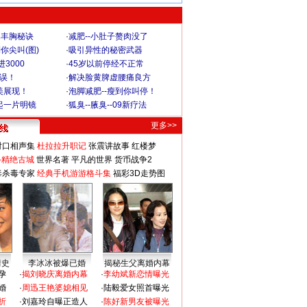
爆丰胸秘诀
·
减肥--小肚子赘肉没了
你尖叫(图)
·
吸引异性的秘密武器
3000
·
45岁以前停经不正常
不误！
·
解决脸黄脾虚腰痛良方
美展现！
·
泡脚减肥--瘦到你叫停！
起一片明镜
·
狐臭--腋臭--09新疗法
更多>>
对口相声集
杜拉拉升职记
张震讲故事
红楼梦
-精绝古城
世界名著
平凡的世界
货币战争2
毒杀毒专家
经典手机游游格斗集
福彩3D走势图
情史
李冰冰被爆已婚
揭秘生父离婚内幕
孕
·
揭刘晓庆离婚内幕
·
李幼斌新恋情曝光
婚
·
周迅王艳婆媳相见
·
陆毅爱女照首曝光
折
·
刘嘉玲自曝正造人
·
陈好新男友被曝光