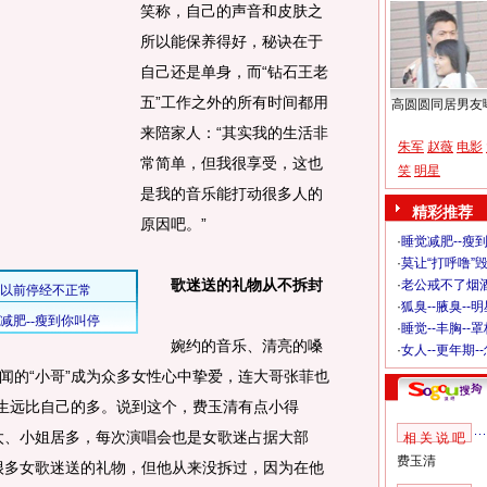
笑称，自己的声音和皮肤之
所以能保养得好，秘诀在于
自己还是单身，而“钻石王老
五”工作之外的所有时间都用
高圆圆同居男友
来陪家人：“其实我的生活非
朱军
赵薇
电影
常简单，但我很享受，这也
笑
明星
是我的音乐能打动很多人的
精彩推荐
原因吧。”
·
睡觉减肥--瘦到
·
莫让“打呼噜”
歌迷送的礼物从不拆封
·
老公戒不了烟酒
·
狐臭--腋臭--
·
睡觉--丰胸--
婉约的音乐、清亮的嗓
·
女人--更年期-
闻的“小哥”成为众多女性心中挚爱，连大哥张菲也
女生远比自己的多。说到这个，费玉清有点小得
太、小姐居多，每次演唱会也是女歌迷占据大部
相 关 说 吧
费玉清
很多女歌迷送的礼物，但他从来没拆过，因为在他