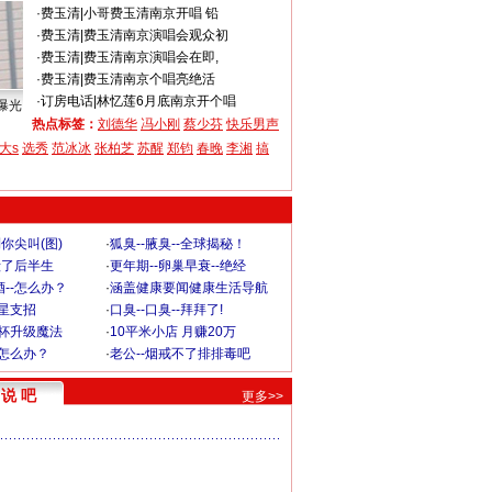
·
费玉清
|
小哥费玉清南京开唱 铅
·
费玉清
|
费玉清南京演唱会观众初
·
费玉清
|
费玉清南京演唱会在即,
·
费玉清
|
费玉清南京个唱亮绝活
·
订房电话
|
林忆莲6月底南京开个唱
曝光
热点标签：
刘德华
冯小刚
蔡少芬
快乐男声
大s
选秀
范冰冰
张柏芝
苏醒
郑钧
春晚
李湘
搞
你尖叫(图)
·
狐臭--腋臭--全球揭秘！
毁了后半生
·
更年期--卵巢早衰--绝经
--怎么办？
·
涵盖健康要闻健康生活导航
明星支招
·
口臭--口臭--拜拜了!
罩杯升级魔法
·
10平米小店 月赚20万
-怎么办？
·
老公--烟戒不了排排毒吧
说 吧
更多>>