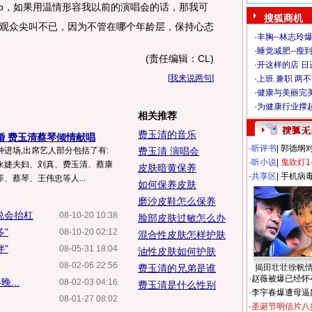
pop，如果用温情形容我以前的演唱会的话，那我可
搜狐商机
观众尖叫不已，因为不管在哪个年龄层，保持心态
·
丰胸--林志玲
·
睡觉减肥--瘦到
(责任编辑：CL)
·
开这样的店 日进
[
我来说两句
]
·
上班 兼职 两
·
健康与美丽完
·
为健康行业撑
相关推荐
费玉清的音乐
婚 费玉清蔡琴倾情献唱
·
听评书
|
郭德纲
进场,出席艺人部分包括了有:
费玉清 演唱会
·
听小说
|
鬼吹灯1
永婕夫妇、刘真、费玉清、蔡康
皮肤暗黄保养
·
共享区
|
手机病
、蔡琴、王伟忠等人...
如何保养皮肤
磨沙皮鞋怎么保养
说会抬杠
08-10-20 10:38
脸部皮肤过敏怎么办
"
08-10-20 02:12
混合性皮肤怎样护肤
"
08-05-31 18:04
油性皮肤如何护肤
08-02-06 22:56
费玉清的兄弟是谁
揭田壮壮徐帆
·
赵薇被爆已经怀
...
08-02-03 04:16
费玉清是什么性别
·
李宇春爆遭母逼
08-01-27 08:02
·
圣诞节明信片八