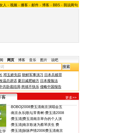
女人
-
视频
-
播客
-
邮件
-
博客
-
BBS
-
我说两句
闻
网页
博客
音乐
图片
说吧
长
邓玉娇失踪
朝鲜军事演习
日本兵赎罪
改温总讲话
夏日减肥秘方
日本瘦脸法
中共卧底结局
慈禧不快乐
侵略中国报告
更多>>
·
BOBO
|
2008费玉清南京演唱会五
·
南京永乐
|
歌坛常青树-费玉清2008
·
费玉清
|
费玉清南京举办的个人演
·
费玉清
|
南京歌迷为蔡琴庆生 费
·
费玉清
|
脉脉声情2006费玉清南京
上学