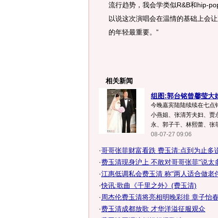
流行趋势，我会学类似R&B和hip-
以说这次演唱会在温情的基础上会让
的年轻最重要。”
相关新闻
组图:郭台铭曾馨莹大
今晚嘉宾陆陆续续在七点钟
小燕姐、张清芳夫妇、贾
永、郭子干、林熙蕾、张菲
08-07-27 09:06
·
哥哥张菲财富看跌 费玉清:点到为止多
·
费玉清现身沪上 不敢对哥哥张菲"说太多
·
江惠低调私会费玉清 称"两人适合做老伴
·
快讯:歌曲《千里之外》(费玉清)
·
周杰伦费玉清将亮相明晚彩排 章子怡春晚
·
费玉清成都放歌 才华洋溢征服观众