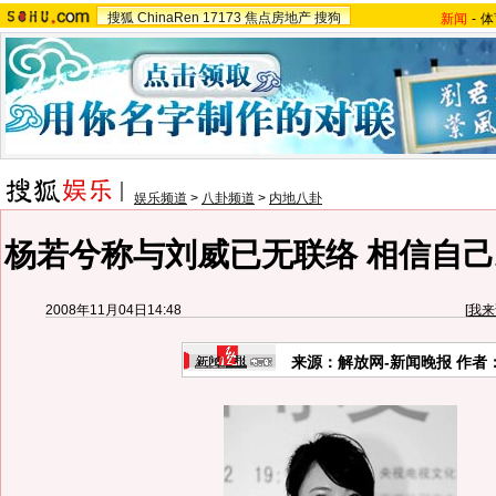
搜狐
ChinaRen
17173
焦点房地产
搜狗
新闻
-
体
娱乐频道
>
八卦频道
>
内地八卦
杨若兮称与刘威已无联络 相信自己
2008年11月04日14:48
[
我来
来源：解放网-新闻晚报 作者