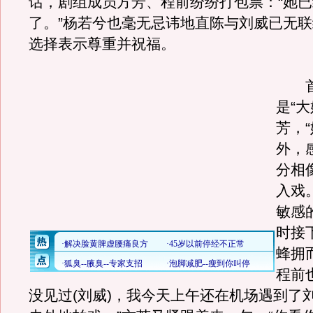
话，剧组成员方芳、程前纷纷打包票：“她
了。”杨若兮也毫无忌讳地直陈与刘威已无
选择表示尊重并祝福。
首
是“大
芳，
外，
分相
入戏
敏感
时接
蜂拥
程前
没见过(刘威)，我今天上午还在机场遇到了