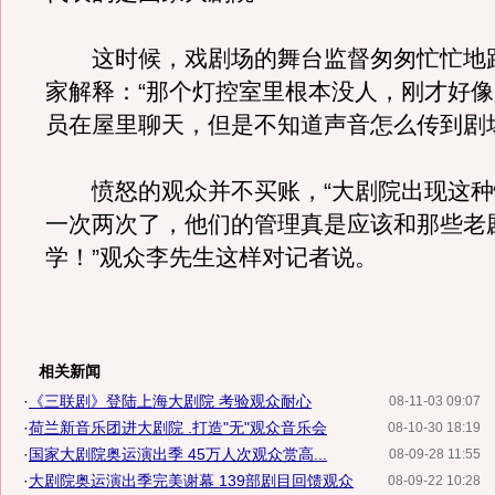
这时候，戏剧场的舞台监督匆匆忙忙地
家解释：“那个灯控室里根本没人，刚才好
员在屋里聊天，但是不知道声音怎么传到剧
愤怒的观众并不买账，“大剧院出现这种
一次两次了，他们的管理真是应该和那些老
学！”观众李先生这样对记者说。
相关新闻
·
《三联剧》登陆上海大剧院 考验观众耐心
08-11-03 09:07
·
荷兰新音乐团进大剧院 .打造"无"观众音乐会
08-10-30 18:19
·
国家大剧院奥运演出季 45万人次观众赏高...
08-09-28 11:55
·
大剧院奥运演出季完美谢幕 139部剧目回馈观众
08-09-22 10:28