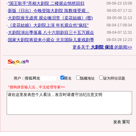
·
"国王歌手"亮相大剧院 二楼观众悄然回归
08-06-23 10:08
·
新版《日出》今晚登陆大剧院 陈数接受观...
08-05-07 17:11
·
大剧院座无虚席 观众噙泪赏《卖花姑娘》(图)
08-05-06 11:13
·
《卖花姑娘》大剧院上演 年长观众也"疯狂"
08-04-17 09:34
·
大剧院演出季落幕 八十六部剧目三十五万观众
08-04-07 11:31
·
国家大剧院将迎来小观众 北京国际儿童戏剧季
08-03-28 12:23
更多关于
大剧院 保洁
的新闻>>
用户：
匿名
隐藏地址
设为辩论话题
*搜狗拼音输入法，中文处理专家>>