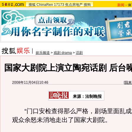
搜狐
ChinaRen
17173
焦点房地产
搜狗
新闻
-
体
娱乐频道
>
戏剧 drama
>
话剧
国家大剧院上演立陶宛话剧 后台
2008年11月04日10:46
[
我来
来源：法制晚报
“门口安检查得那么严格，剧场里面乱成
观众余怒未消地走出了国家大剧院。