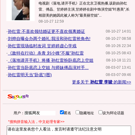
电视剧《落地,请开手机》正在北京卫视热播,该剧由孙红
雷、傅晶、甘婷婷主演,甘婷婷在剧中饰演空姐"叶惠美",长
相甜美的她因此被人称为"最美丽空姐"...
08-10-27 12:59
·
孙红雷:不喜欢领结婚证更不喜欢领离婚证
08-10-27 14:01
·
刘烨自曝会办两个婚礼:我没和孙红雷抢角色!
08-10-27 08:58
·
孙红雷现场临时改词 甘婷婷虚心学戏
08-10-26 22:34
·
《敌特在行动》杀青 刘小锋"不服"孙红雷
08-10-25 08:43
·
《落地请开手机》将播 孙红雷扮卧底恋上空姐
08-10-18 11:21
·
孙红雷当卧底恋上空姐 与师妹傅晶演对手...
08-03-07 13:41
·
孙红雷明天当"卧底"(图)
08-03-07 09:46
更多关于
孙红雷 李骏
的新闻>>
用户：
匿名
隐藏地址
设为辩论话题
*搜狗拼音输入法，中文处理专家>>