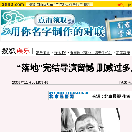
搜狐
ChinaRen
17173
焦点房地产
搜狗
新闻
-
体
娱乐频道
>
电视 TV
>
电视剧《落地，请开手机》
>
新闻动态
“落地”完结导演留憾 删减过
2008年11月03日03:48
[
我来说
来源：北京晨报 作者