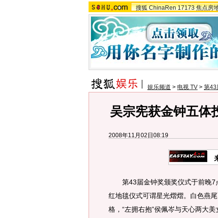
搜狐
ChinaRen
17173
焦点房
娱乐频道
>
电视 TV
>
第4
吴宗宪获金钟五体
2008年11月02日08:19
第43届金钟奖颁奖仪式于前晚7
红地毯仪式可谓星光熠熠。白色燕尾
格，“左拥右抱”侯佩岑与天心两大