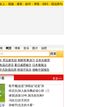
女人
-
视频
-
播客
-
邮件
-
博客
-
BBS
-
我说两句
闻
网页
博客
音乐
图片
说吧
长
邓玉娇失踪
朝鲜军事演习
日本兵赎罪
改温总讲话
夏日减肥秘方
日本瘦脸法
中共卧底结局
慈禧不快乐
侵略中国报告
更多>>
·
歌手魔
|
这是“演唱会”还是“演
·
田启文
|
加入娱乐圈必读心得（三
·
谢苗
|
息影10年,我无怨无悔!!
·
冯自立
|
后天回京
·
孙铭宇
|
北京的大雾~
上学