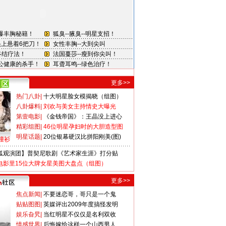
更多>>
热门八卦
|
十大明星脸女模揭晓（组图）
八卦爆料
|
刘欢与美女主持情史大曝光
第壹电影
|
《金钱帝国》：王晶没上进心
精彩组图
|
46位明星孕妇时的大胆造型图
明星话题
|
20位银幕硬汉比拼阳刚美(图)
撞衫
狐观演团】普契尼歌剧《艺术家生涯》打分贴
电影里15位大牌女星美图大盘点（组图）
更多>>
焦点新闻
|
不要迷恋哥，哥只是一个鬼
贴贴图图
|
英媒评出2009年度搞怪发明
娱乐旮旯
|
当红明星不仅仅是名利双收
情感世界
|
后悔嫁给这样一个山西男人