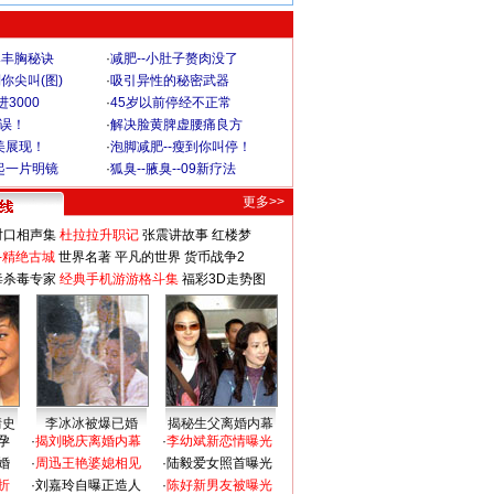
爆丰胸秘诀
·
减肥--小肚子赘肉没了
你尖叫(图)
·
吸引异性的秘密武器
3000
·
45岁以前停经不正常
不误！
·
解决脸黄脾虚腰痛良方
美展现！
·
泡脚减肥--瘦到你叫停！
起一片明镜
·
狐臭--腋臭--09新疗法
更多>>
对口相声集
杜拉拉升职记
张震讲故事
红楼梦
-精绝古城
世界名著
平凡的世界
货币战争2
毒杀毒专家
经典手机游游格斗集
福彩3D走势图
情史
李冰冰被爆已婚
揭秘生父离婚内幕
孕
·
揭刘晓庆离婚内幕
·
李幼斌新恋情曝光
婚
·
周迅王艳婆媳相见
·
陆毅爱女照首曝光
折
·
刘嘉玲自曝正造人
·
陈好新男友被曝光