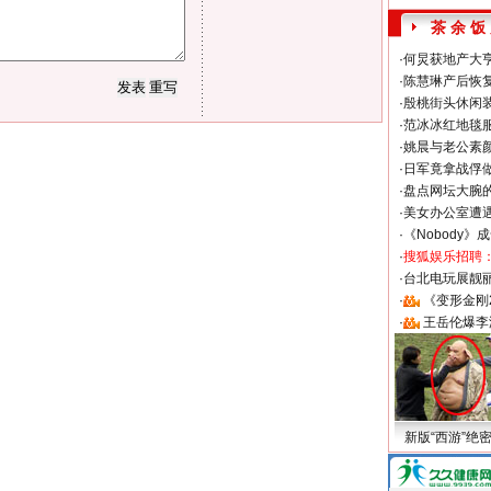
茶 余 饭
·
何炅获地产大亨
·
陈慧琳产后恢复
·
殷桃街头休闲装
·
范冰冰红地毯
·
姚晨与老公素
·
日军竟拿战俘
·
盘点网坛大腕
·
美女办公室遭
·
《Nobody》
·
搜狐娱乐招聘
·
台北电玩展靓丽S
·
《变形金刚
·
王岳伦爆李
新版“西游”绝