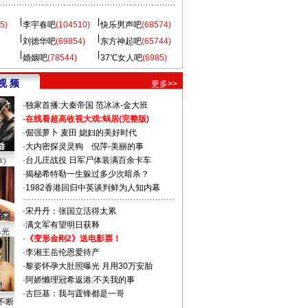
5)
李宇春吧
(104510)
快乐男声吧
(68574)
刘德华吧
(69854)
东方神起吧
(65744)
婚姻吧
(78544)
37℃女人吧
(6985)
视 频
更多>>
·
独家首播:大秦帝国
范冰冰-金大班
·
在线看超高收视大戏:
蜗居(完整版)
·
倔强萝卜
麦田
媳妇的美好时代
·
大内密探灵灵狗
倪萍-美丽的事
·
台儿庄战役 日军尸体装满百余卡车
声》
·
揭秘希特勒一生躲过多少次暗杀？
·
1982香港回归中英谈判鲜为人知内幕
·
宋丹丹：张国立活得太累
·
满文军有望明日获释
曝光
·
《变形金刚2》送电影票！
·
李湘王岳伦恩爱待产
·
黎姿怀孕大肚照曝光 月用30万安胎
·
阿娇懒理冠希返港:不关我的事
·
古巨基：我与霆锋都是一哥
不断