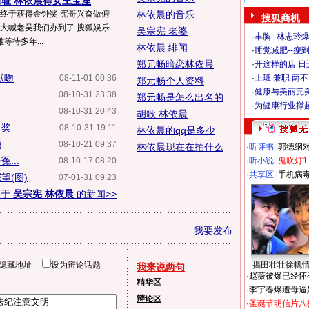
前耻 林依晨得女王宝座
哥终于获得金钟奖 宪哥兴奋做俯
林依晨的音乐
搜狐商机
雅大喊老吴我们办到了 搜狐娱乐
吴宗宪 老婆
·
丰胸--林志玲
待多年...
林依晨 绯闻
·
睡觉减肥--瘦到
郑元畅暗恋林依晨
·
开这样的店 日进
献吻
08-11-01 00:36
·
上班 兼职 两
郑元畅个人资料
·
健康与美丽完
08-10-31 23:38
郑元畅是怎么出名的
·
为健康行业撑
08-10-31 20:43
胡歌 林依晨
角奖
08-10-31 19:11
林依晨的qq是多少
婚
08-10-21 09:37
林依晨现在在拍什么
·
听评书
|
郭德纲
...
08-10-17 08:20
·
听小说
|
鬼吹灯1
·
共享区
|
手机病
望(图)
07-01-31 09:23
关于
吴宗宪 林依晨
的新闻>>
我要发布
隐藏地址
设为辩论话题
揭田壮壮徐帆
我来说两句
·
赵薇被爆已经怀
精华区
·
李宇春爆遭母逼
辩论区
·
圣诞节明信片八