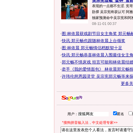
吴宗宪首敲"金钟"雪
表现的一点都不生涩. 宪
卧撑 吴宗宪终获认可 阿
独家预测命中吴宗宪和阿雅等
08-11-01 00:37
·
图:林依晨获戏剧节目女主角奖 郑元畅
·
快讯:郑元畅也跟随林依晨上台领奖
·
图:林依晨 郑元畅情侣档默契十足
·
快讯:郑元畅恭喜林依晨入围最佳女主
·
郑元畅不惧床戏 坦言可能和林依晨结
·
牵手《我的爱情面包》 林依晨郑元畅扮冤
·
许玮伦慈恩园灵堂 吴宗宪郑元畅等来探
更多
用户：
匿名
*搜狗拼音输入法，中文处理专家>>