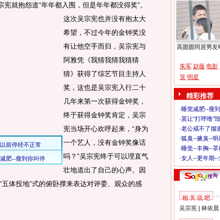
宗宪就抱怨道“年年都入围，但是年年都没得奖”。
这次吴宗宪也并没有抱太大
希望，不过今年的金钟奖没
有让他空手而归，吴宗宪与
高圆圆同居男友
阿雅凭《我猜我猜我猜猜
朱军
赵薇
电影
猜》获得了综艺节目主持人
笑
明星
奖，这也是吴宗宪入行二十
精彩推荐
几年来第一次获得金钟奖，
·
睡觉减肥--瘦到
终于获得金钟奖肯定，吴宗
·
莫让“打呼噜”
宪当场开心欢呼起来，“身为
·
老公戒不了烟酒
·
狐臭--腋臭--
一个艺人，没有金钟奖像话
·
睡觉--丰胸--
吗？”吴宗宪终于可以理直气
·
女人--更年期-
壮地道出了自己的心声。因
“五体投地”式的俯卧撑来表达对评委、观众的感
相 关 说 吧
吴宗宪
|
林依晨