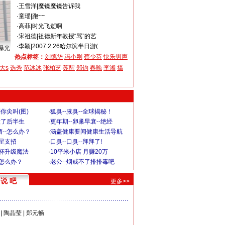
·
王雪洋
|
魔镜魔镜告诉我
·
童瑶
|
跑~~
·
高菲
|
时光飞逝啊
·
宋祖德
|
祖德新年教授“骂”的艺
·
李颖
|
2007.2.26哈尔滨半日游(
曝光
热点标签：
刘德华
冯小刚
蔡少芬
快乐男声
大s
选秀
范冰冰
张柏芝
苏醒
郑钧
春晚
李湘
搞
你尖叫(图)
·
狐臭--腋臭--全球揭秘！
毁了后半生
·
更年期--卵巢早衰--绝经
--怎么办？
·
涵盖健康要闻健康生活导航
明星支招
·
口臭--口臭--拜拜了!
罩杯升级魔法
·
10平米小店 月赚20万
-怎么办？
·
老公--烟戒不了排排毒吧
说 吧
更多>>
|
陶晶莹
|
郑元畅