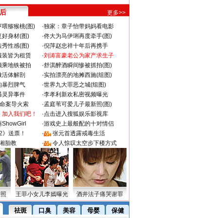
 后
更多>>
喂猕猴桃(图)
·
独家：章子怡带妈妈看电影
好身材(图)
·
佟大为马伊琍再度牵手(图)
秀性感(图)
·
倪萍赵忠祥十年后再携手
服装皆为租赁
·
刘涛富豪老公为家产求生子
颜乘地铁被拍
·
舒淇醉酒瞬间惨被抓拍(图)
做活体解剖
·
实拍漂亮的地摊西施(组图)
的暴烈脾气
·
世界九大罪恶之城(组图)
遇灵异事件
·
李孝利新欢私密视频曝光
成命案导火索
·
孟庭苇可爱儿子最新照(图)
：加入我们吧！
·
点击进入搜狐娱乐影视库
howGirl
·
游戏史上最般配的十对情侣
2》送票！
·
张元首透露戒毒生活
湘胎教
·
令人惊叹太空步下楼方式
密照
王菲小女儿李嫣曝光
酒井法子痛哭谢罪