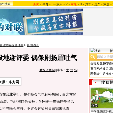
地产
搜狗
新闻
-
体育
-
S
-
娱乐
-
V
-
财经
-
IT
-
汽车
-
房产
-
家居
-
3届台湾电视金钟奖
>
新闻动态
新
投地谢评委 偶像剧扬眉吐气
央视质疑29岁市
石首网站被黑
篡
[
我来说两句
] [字号：
大
中
小
]
宋美龄牛奶洗澡
来源：东方网
点在台北举行。整个晚会气氛轻松热闹，而之前的
西装、艳丽桃红色长裤，吴宗宪一贯搞怪夸张风
美女担当晚会主持。不过金钟奖对吴宗宪来说真
中学生乘直升机