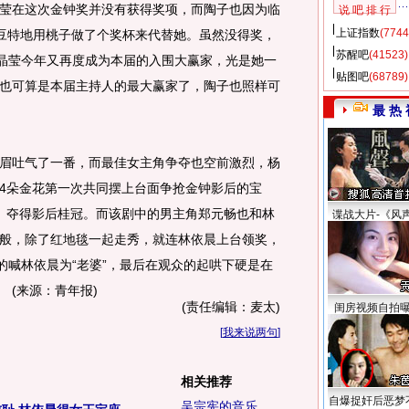
在这次金钟奖并没有获得奖项，而陶子也因为临
说 吧 排 行
上证指数
(7744
纳豆特地用桃子做了个奖杯来代替她。虽然没得奖，
苏醒吧
(41523)
陶晶莹今年又再度成为本届的入围大赢家，光是她一
贴图吧
(68789)
也可算是本届主持人的最大赢家了，陶子也照样可
最 热 
吐气了一番，而最佳女主角争夺也空前激烈，杨
4朵金花第一次共同摆上台面争抢金钟影后的宝
》夺得影后桂冠。而该剧中的男主角郑元畅也和林
谍战大片-《风
般，除了红地毯一起走秀，就连林依晨上台领奖，
的喊林依晨为“老婆”，最后在观众的起哄下硬是在
 (来源：青年报)
(责任编辑：麦太)
闺房视频自拍
[
我来说两句
]
相关推荐
自爆捉奸后恶梦
吴宗宪的音乐