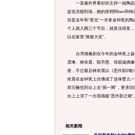
一直被外界看好的主持一姐陶晶莹
盆也没能到场，她的搭档阿ken和
但是去年和“星光”一并拿金钟奖的
个人就入围三个节目，就算没得奖，
以在家里“捧腹大笑”。
台湾偶像剧在今年的金钟奖上扬眉
丞琳、林依晨、陈乔恩、张韶涵偶像
座，不过最后林依晨以《恶作剧2吻
依晨在金钟奖上仿佛成了连体婴儿一
郑元畅也到台上去“插一脚”，更亲切
台上上演了一出现场版“恶作剧之吻”。
相关新闻