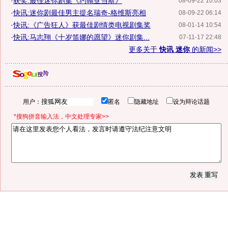
·
获奖:最佳迷你剧集《约翰亚当斯》
08-09-22 10:03
·
快讯:迷你剧最佳男主提名瑞奇-格维斯亮相
08-09-22 06:14
·
快讯:《广告狂人》获最佳剧情类电视剧集奖
08-01-14 10:54
·
快讯:马志翔《十岁笛娜的愿望》迷你剧集...
07-11-17 22:48
更多关于
快讯 迷你
的新闻>>
用户：
匿名
隐藏地址
设为辩论话题
*搜狗拼音输入法，中文处理专家>>