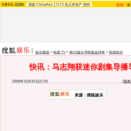
搜狐
ChinaRen
17173
焦点房地产
搜狗
新闻
-
体
娱乐频道
>
电视 TV
>
第43届台湾电视金钟奖
>
现场快讯
快讯：马志翔获迷你剧集导播
2008年10月31日21:55
[
我来
来源：搜狐娱乐