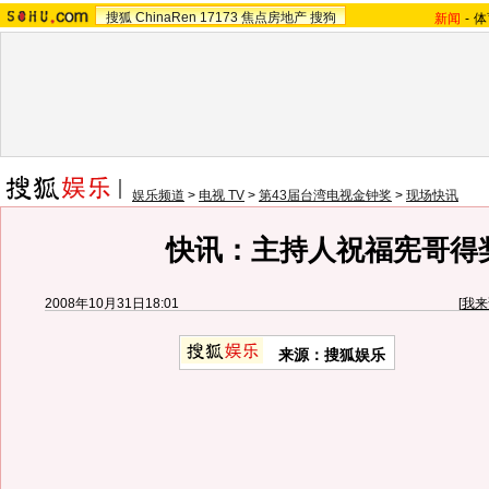
搜狐
ChinaRen
17173
焦点房地产
搜狗
新闻
-
体
娱乐频道
>
电视 TV
>
第43届台湾电视金钟奖
>
现场快讯
快讯：主持人祝福宪哥得
2008年10月31日18:01
[
我来
来源：搜狐娱乐