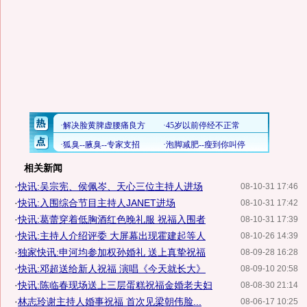
相关新闻
·
快讯:吴宗宪、侯佩岑、天心三位主持人进场
08-10-31 17:46
·
快讯:入围综合节目主持人JANET进场
08-10-31 17:42
·
快讯:葛蕾穿着低胸酒红色晚礼服 祝福入围者
08-10-31 17:39
·
快讯:主持人介绍评委 大屏幕出现霍建起等人
08-10-26 14:39
·
独家快讯:申河均参加权孙婚礼 送上真挚祝福
08-09-28 16:28
·
快讯:邓超送给新人祝福 演唱《今天就长大》
08-09-10 20:58
·
快讯:陈临春现场送上三层蛋糕祝福金婚老夫妇
08-08-30 21:14
·
林志玲谢主持人婚事祝福 首次见梁朝伟脸...
08-06-17 10:25