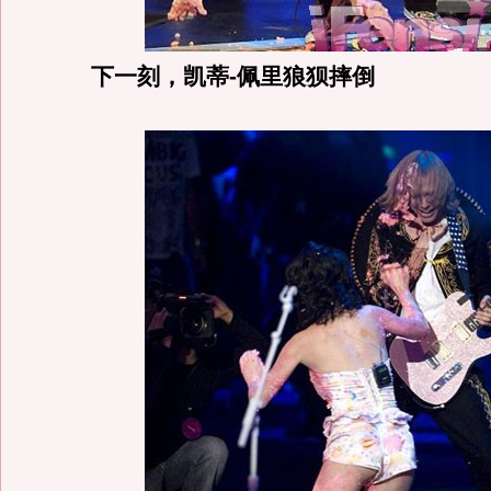
下一刻，凯蒂-佩里狼狈摔倒