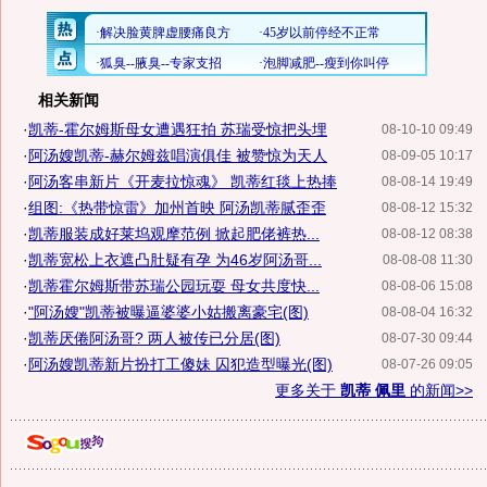
相关新闻
·
凯蒂-霍尔姆斯母女遭遇狂拍 苏瑞受惊把头埋
08-10-10 09:49
·
阿汤嫂凯蒂-赫尔姆兹唱演俱佳 被赞惊为天人
08-09-05 10:17
·
阿汤客串新片《开麦拉惊魂》 凯蒂红毯上热捧
08-08-14 19:49
·
组图:《热带惊雷》加州首映 阿汤凯蒂腻歪歪
08-08-12 15:32
·
凯蒂服装成好莱坞观摩范例 掀起肥佬裤热...
08-08-12 08:38
·
凯蒂宽松上衣遮凸肚疑有孕 为46岁阿汤哥...
08-08-08 11:30
·
凯蒂霍尔姆斯带苏瑞公园玩耍 母女共度快...
08-08-06 15:08
·
"阿汤嫂"凯蒂被曝逼婆婆小姑搬离豪宅(图)
08-08-04 16:32
·
凯蒂厌倦阿汤哥? 两人被传已分居(图)
08-07-30 09:44
·
阿汤嫂凯蒂新片扮打工傻妹 囚犯造型曝光(图)
08-07-26 09:05
更多关于
凯蒂 佩里
的新闻>>