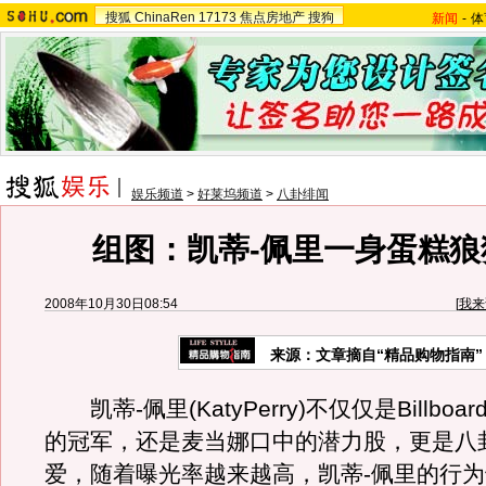
搜狐
ChinaRen
17173
焦点房地产
搜狗
新闻
-
体
娱乐频道
>
好莱坞频道
>
八卦绯闻
组图：凯蒂-佩里一身蛋糕狼
2008年10月30日08:54
[
我来
来源：文章摘自“精品购物指南”
凯蒂-佩里(KatyPerry)不仅仅是Billbo
的冠军，还是麦当娜口中的潜力股，更是八
爱，随着曝光率越来越高，凯蒂-佩里的行