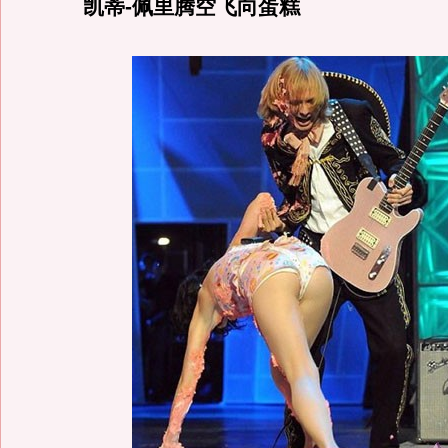
凯蒂-佩里腾空飞向蛋糕