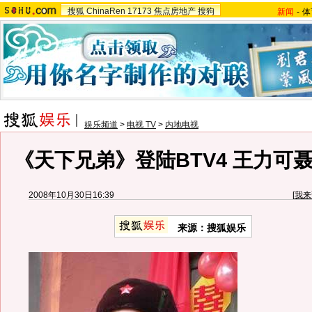
搜狐
ChinaRen
17173
焦点房地产
搜狗
新闻
-
体
娱乐频道
>
电视 TV
>
内地电视
《天下兄弟》登陆BTV4 王力可
2008年10月30日16:39
[
我来
来源：搜狐娱乐