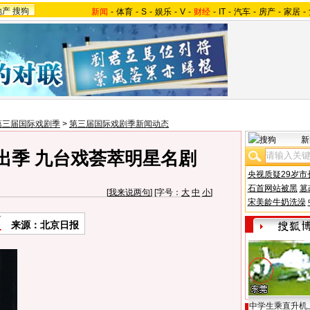
地产
搜狗
新闻
-
体育
-
S
-
娱乐
-
V
-
财经
-
IT
-
汽车
-
房产
-
家居
-
第三届国际戏剧季
>
第三届国际戏剧季新闻动态
新
出季 九台戏荟萃明星名剧
央视质疑29岁市
石首网站被黑
篡
[
我来说两句
] [字号：
大
中
小
]
宋美龄牛奶洗澡
来源：北京日报
中学生乘直升机