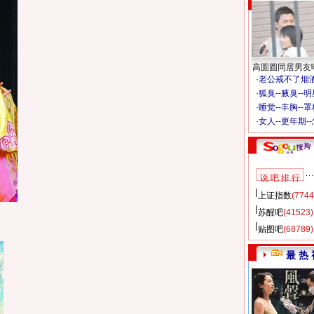
高圆圆同居男友
·
老公戒不了烟酒
·
狐臭--腋臭--
·
睡觉--丰胸--
·
女人--更年期-
说 吧 排 行
上证指数
(7744
苏醒吧
(41523)
贴图吧
(68789)
最 热 