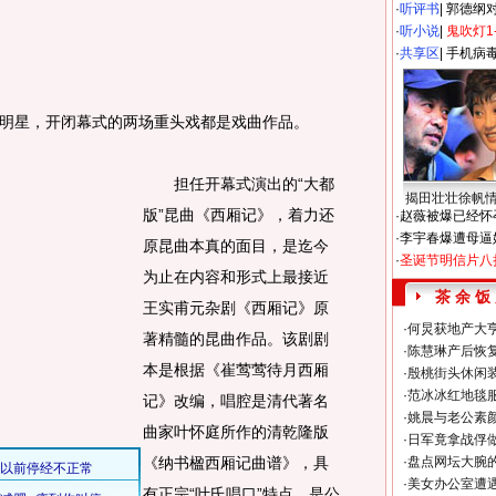
·
听评书
|
郭德纲
·
听小说
|
鬼吹灯1
·
共享区
|
手机病
星，开闭幕式的两场重头戏都是戏曲作品。
担任开幕式演出的“大都
揭田壮壮徐帆
版”昆曲《西厢记》，着力还
·
赵薇被爆已经怀
·
李宇春爆遭母逼
原昆曲本真的面目，是迄今
·
圣诞节明信片八
为止在内容和形式上最接近
茶 余 饭
王实甫元杂剧《西厢记》原
·
何炅获地产大亨
著精髓的昆曲作品。该剧剧
·
陈慧琳产后恢复
本是根据《崔莺莺待月西厢
·
殷桃街头休闲装
·
范冰冰红地毯
记》改编，唱腔是清代著名
·
姚晨与老公素
曲家叶怀庭所作的清乾隆版
·
日军竟拿战俘
《纳书楹西厢记曲谱》，具
·
盘点网坛大腕
·
美女办公室遭
有正宗“叶氏唱口”特点，是公