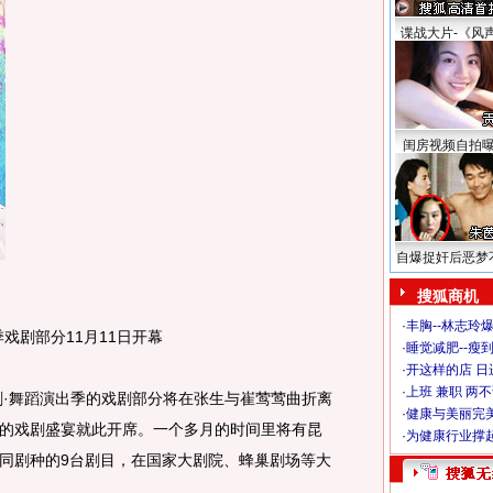
谍战大片-《风
闺房视频自拍
自爆捉奸后恶梦
搜狐商机
·
丰胸--林志玲
剧部分11月11日开幕
·
睡觉减肥--瘦到
·
开这样的店 日进
·
上班 兼职 两
·舞蹈演出季的戏剧部分将在张生与崔莺莺曲折离
·
健康与美丽完
的戏剧盛宴就此开席。一个多月的时间里将有昆
·
为健康行业撑
同剧种的9台剧目，在国家大剧院、蜂巢剧场等大