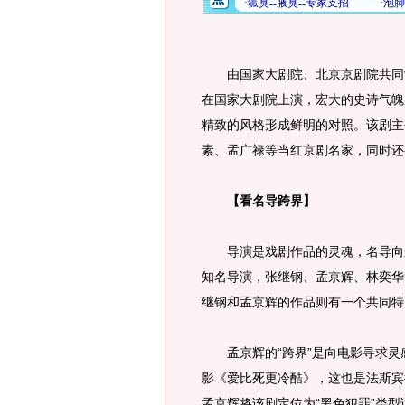
由国家大剧院、北京京剧院共同制
在国家大剧院上演，宏大的史诗气魄
精致的风格形成鲜明的对照。该剧主
素、孟广禄等当红京剧名家，同时还
【看名导跨界】
导演是戏剧作品的灵魂，名导向来
知名导演，张继钢、孟京辉、林奕华
继钢和孟京辉的作品则有一个共同特
孟京辉的“跨界”是向电影寻求灵
影《爱比死更冷酷》，这也是法斯宾
孟京辉将该剧定位为“黑色犯罪”类