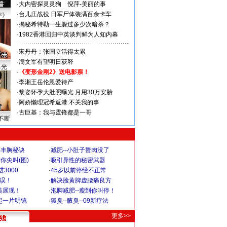
·
大内密探灵灵狗
倪萍-美丽的事
·
台儿庄战役 日军尸体装满百余卡车
声》
·
揭秘希特勒一生躲过多少次暗杀？
·
1982香港回归中英谈判鲜为人知内幕
·
宋丹丹：张国立活得太累
·
满文军有望明日获释
曝光
·
《变形金刚2》送电影票！
·
李湘王岳伦恩爱待产
·
黎姿怀孕大肚照曝光 月用30万安胎
·
阿娇懒理冠希返港:不关我的事
·
古巨基：我与霆锋都是一哥
不断
爆丰胸秘诀
·
减肥--小肚子赘肉没了
你尖叫(图)
·
吸引异性的秘密武器
3000
·
45岁以前停经不正常
不误！
·
解决脸黄脾虚腰痛良方
美展现！
·
泡脚减肥--瘦到你叫停！
起一片明镜
·
狐臭--腋臭--09新疗法
更多>>