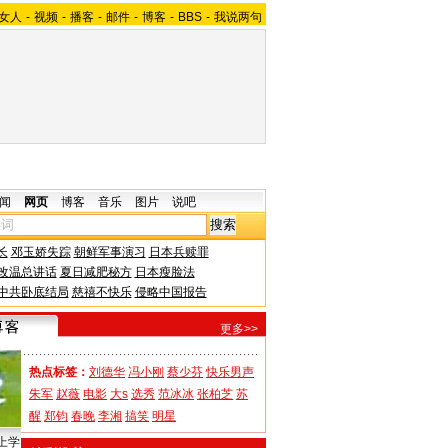
女人
-
视频
-
播客
-
邮件
-
博客
-
BBS
-
我说两句
闻
网页
博客
音乐
图片
说吧
长
邓玉娇失踪
朝鲜军事演习
日本兵赎罪
改温总讲话
夏日减肥秘方
日本瘦脸法
中共卧底结局
慈禧不快乐
侵略中国报告
更多>>
热点标签：
刘德华
冯小刚
蔡少芬
快乐男声
朱军
赵薇
电影
大s
选秀
范冰冰
张柏芝
苏
醒
郑钧
春晚
李湘
搞笑
明星
上学