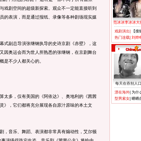
与戏剧空间的超级新探索。观众不一定能直接听到
员的表演，而是通过报纸、录像等各种剧场现实媒
范冰冰李冰冰大
戏剧演出
|
【搜
热门连载
|
刘烨
式副总导演张继钢执导的史诗京剧《赤壁》，这
又因奥运会而为世人所熟悉的张继钢，在京剧舞台
概是不少人都关心的。
每天在吞别人
漂在海外
|
为什
太多，仅有美国的《阿依达》、奥地利的《茜茜
型男索女
|
晒晒
灵》，它们都将充分展现各自原汁原味的本土文
，音乐、舞蹈、表演都非常具有煽动性，艾尔顿
故事演绎得跌宕生姿。音乐剧《茜茜公主》将给中