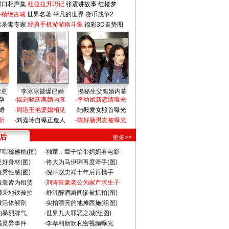
对口相声集
杜拉拉升职记
张震讲故事
红楼梦
-精绝古城
世界名著
平凡的世界
货币战争2
毒杀毒专家
经典手机游游格斗集
福彩3D走势图
情史
李冰冰被爆已婚
揭秘生父离婚内幕
孕
·
揭刘晓庆离婚内幕
·
李幼斌新恋情曝光
婚
·
周迅王艳婆媳相见
·
陆毅爱女照首曝光
折
·
刘嘉玲自曝正造人
·
陈好新男友被曝光
 后
更多>>
喂猕猴桃(图)
·
独家：章子怡带妈妈看电影
好身材(图)
·
佟大为马伊琍再度牵手(图)
秀性感(图)
·
倪萍赵忠祥十年后再携手
服装皆为租赁
·
刘涛富豪老公为家产求生子
颜乘地铁被拍
·
舒淇醉酒瞬间惨被抓拍(图)
做活体解剖
·
实拍漂亮的地摊西施(组图)
的暴烈脾气
·
世界九大罪恶之城(组图)
遇灵异事件
·
李孝利新欢私密视频曝光