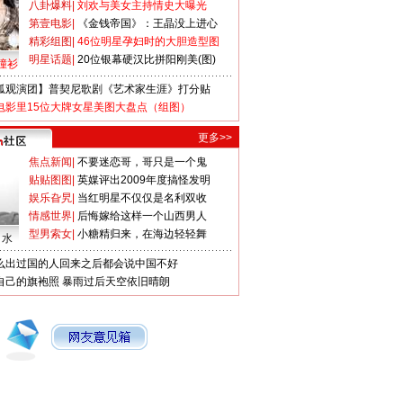
八卦爆料
|
刘欢与美女主持情史大曝光
第壹电影
|
《金钱帝国》：王晶没上进心
精彩组图
|
46位明星孕妇时的大胆造型图
明星话题
|
20位银幕硬汉比拼阳刚美(图)
撞衫
狐观演团】普契尼歌剧《艺术家生涯》打分贴
电影里15位大牌女星美图大盘点（组图）
更多>>
焦点新闻
|
不要迷恋哥，哥只是一个鬼
贴贴图图
|
英媒评出2009年度搞怪发明
娱乐旮旯
|
当红明星不仅仅是名利双收
情感世界
|
后悔嫁给这样一个山西男人
型男索女
|
小糖精归来，在海边轻轻舞
口水
么出过国的人回来之后都会说中国不好
自己的旗袍照
暴雨过后天空依旧晴朗