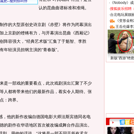
·
《Nobody》
认的昆曲曲谱标准和准绳。
·
搜狐娱乐招聘
·
台北电玩展靓丽S
·
《变形金刚
作的大型原创史诗京剧《赤壁》将作为闭幕演出
·
王岳伦爆李
加上京剧的铿锵有力，与开幕演出昆曲《西厢记》
创阵容强大，“经典艺术版”汇集了于魁智、李胜
有年轻演员担纲主演的“青春版”。
新版“西游”绝
是一部戏的重要看点，此次戏剧演出汇聚了不少
等人都将带来他们的最新作品，着实令人期待。张
点：跨界。
感，他的新作改编自德国电影大师法斯宾德同名电
德的剧作在华语地区首次被改编成舞台作品演出。
型话剧，用他的话说，“这将是一部不同于所有孟京