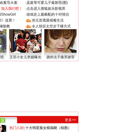
成命案导火索
·
孟庭苇可爱儿子最新照(图)
：加入我们吧！
·
点击进入搜狐娱乐影视库
howGirl
·
游戏史上最般配的十对情侣
2》送票！
·
张元首透露戒毒生活
湘胎教
·
令人惊叹太空步下楼方式
密照
王菲小女儿李嫣曝光
酒井法子痛哭谢罪
更多>>
热门八卦
|
十大明星脸女模揭晓（组图）