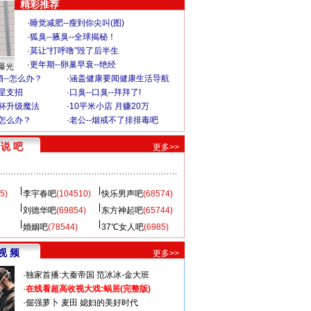
精彩推荐
·
睡觉减肥--瘦到你尖叫(图)
·
狐臭--腋臭--全球揭秘！
·
莫让“打呼噜”毁了后半生
·
更年期--卵巢早衰--绝经
曝光
--怎么办？
·
涵盖健康要闻健康生活导航
明星支招
·
口臭--口臭--拜拜了!
罩杯升级魔法
·
10平米小店 月赚20万
-怎么办？
·
老公--烟戒不了排排毒吧
说 吧
更多>>
5)
李宇春吧
(104510)
快乐男声吧
(68574)
刘德华吧
(69854)
东方神起吧
(65744)
婚姻吧
(78544)
37℃女人吧
(6985)
视 频
更多>>
·
独家首播:大秦帝国
范冰冰-金大班
·
在线看超高收视大戏:
蜗居(完整版)
·
倔强萝卜
麦田
媳妇的美好时代