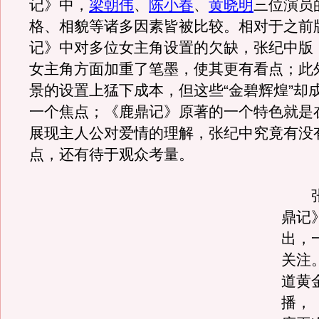
记》中，
梁朝伟
、
陈小春
、
黄晓明
三位演员
格、相貌等诸多因素皆被比较。相对于之前
记》中对多位女主角设置的欠缺，张纪中版
女主角方面加重了笔墨，使其更有看点；此
景的设置上猛下成本，但这些“金碧辉煌”却
一个焦点；《鹿鼎记》原著的一个特色就是
展现主人公对爱情的理解，张纪中究竟有没
点，还有待于观众考量。
张
鼎记
出，
关注
道黄
播，