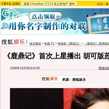
搜狐
ChinaRen
17173
焦点房地产
搜狗
新闻
-
体
娱乐频道
>
电视 TV
>
电视剧《鹿鼎记》
>
《鹿鼎记》新闻报
《鹿鼎记》首次上星播出 胡可版
2008年10月30日16:05
[
我来说
来源：搜狐娱乐