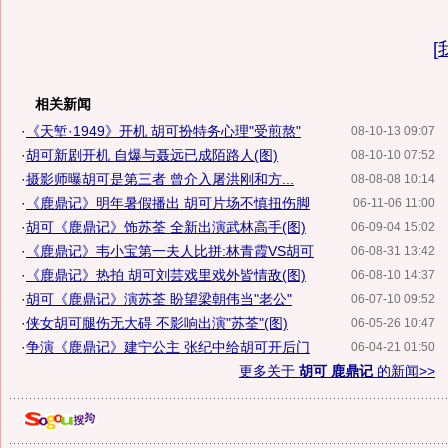
[
相关新闻
·
《天堑·1949》开机 胡可扮特务心理"受煎熬"
08-10-13 09:07
·
胡可新剧开机 自爆与聂远已成陌路人(图)
08-10-10 07:52
·
摄影师曝胡可是第三者 曾介入屠洪刚和方...
08-08-08 10:14
·
《鹿鼎记》明年暑假播出 胡可片场不慎扭伤脚
06-11-06 11:00
·
胡可《鹿鼎记》饰苏荃 全新出演武林高手(图)
06-09-04 15:02
·
《鹿鼎记》韦小宝第一夫人比拼:林青霞VS胡可
06-08-31 13:42
·
《鹿鼎记》热拍 胡可刘芸戏里戏外皆情敌(图)
06-08-10 14:37
·
胡可《鹿鼎记》演苏荃 盼望梁朝伟当"老公"
06-07-10 09:52
·
侠女胡可腿伤无大碍 不影响出演"苏荃"(图)
06-05-26 10:47
·
争演《鹿鼎记》建宁公主 张纪中给胡可开后门
06-04-21 01:50
更多关于
胡可 鹿鼎记
的新闻>>