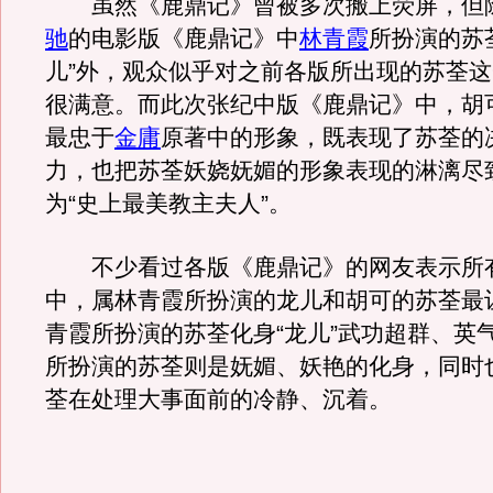
虽然《鹿鼎记》曾被多次搬上荧屏，但
驰
的电影版《鹿鼎记》中
林青霞
所扮演的苏
儿”外，观众似乎对之前各版所出现的苏荃
很满意。而此次张纪中版《鹿鼎记》中，胡
最忠于
金庸
原著中的形象，既表现了苏荃的
力，也把苏荃妖娆妩媚的形象表现的淋漓尽
为“史上最美教主夫人”。
不少看过各版《鹿鼎记》的网友表示所
中，属林青霞所扮演的龙儿和胡可的苏荃最
青霞所扮演的苏荃化身“龙儿”武功超群、英
所扮演的苏荃则是妩媚、妖艳的化身，同时
荃在处理大事面前的冷静、沉着。