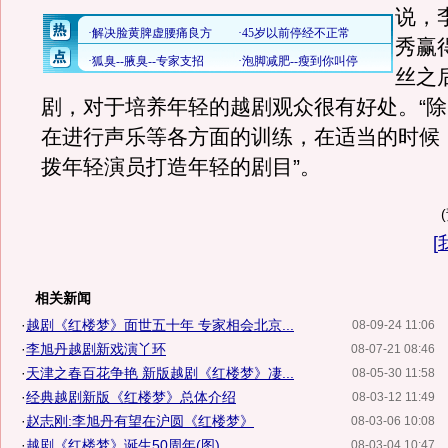
说，
秀赢
丝之
剧，对于培养年轻的越剧观众很有好处。“
在进行声乐等各方面的训练，在适当的时候
拨年轻演员打造年轻的剧目”。
[
相关新闻
·
越剧《红楼梦》面世五十年 专家相会北京...
08-09-24 11:06
·
李旭丹越剧新戏演丫环
08-07-21 08:46
·
天津之春百花争艳 新版越剧《红楼梦》凄...
08-05-30 11:58
·
经典越剧新版《红楼梦》总体介绍
08-03-12 11:49
·
赵志刚:李旭丹有望在沪圆《红楼梦》
08-03-06 10:08
·
越剧《红楼梦》诞生50周年(图)
08-03-04 10:47