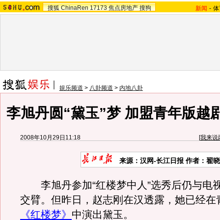
搜狐
ChinaRen
17173
焦点房地产
搜狗
新闻
-
体
娱乐频道
>
八卦频道
>
内地八卦
李旭丹圆“黛玉”梦 加盟青年版越
2008年10月29日11:18
[
我来说
来源：汉网-长江日报 作者：翟
李旭丹参加“红楼梦中人”选秀后仍与电
交臂。但昨日，赵志刚在汉透露，她已经在
《红楼梦》
中演出黛玉。