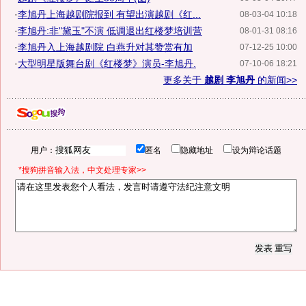
·
李旭丹上海越剧院报到 有望出演越剧《红...
08-03-04 10:18
·
李旭丹:非"黛玉"不演 低调退出红楼梦培训营
08-01-31 08:16
·
李旭丹入上海越剧院 白燕升对其赞赏有加
07-12-25 10:00
·
大型明星版舞台剧《红楼梦》演员-李旭丹.
07-10-06 18:21
更多关于
越剧 李旭丹
的新闻>>
用户：
匿名
隐藏地址
设为辩论话题
*搜狗拼音输入法，中文处理专家>>