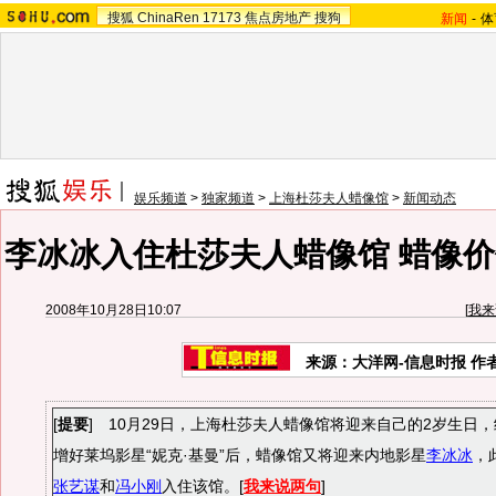
搜狐
ChinaRen
17173
焦点房地产
搜狗
新闻
-
体
娱乐频道
>
独家频道
>
上海杜莎夫人蜡像馆
>
新闻动态
李冰冰入住杜莎夫人蜡像馆 蜡像价
2008年10月28日10:07
[
我来
来源：大洋网-信息时报 作
[
提要
] 10月29日，上海杜莎夫人蜡像馆将迎来自己的2岁生日
增好莱坞影星“妮克·基曼”后，蜡像馆又将迎来内地影星
李冰冰
，
张艺谋
和
冯小刚
入住该馆。[
我来说两句
]