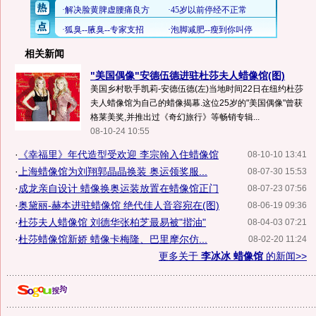
相关新闻
"美国偶像"安德伍德进驻杜莎夫人蜡像馆(图)
美国乡村歌手凯莉-安德伍德(左)当地时间22日在纽约杜莎
夫人蜡像馆为自己的蜡像揭幕.这位25岁的"美国偶像"曾获
格莱美奖,并推出过《奇幻旅行》等畅销专辑...
08-10-24 10:55
·
《幸福里》年代造型受欢迎 李宗翰入住蜡像馆
08-10-10 13:41
·
上海蜡像馆为刘翔郭晶晶换装 奥运领奖服...
08-07-30 15:53
·
成龙亲自设计 蜡像换奥运装放置在蜡像馆正门
08-07-23 07:56
·
奥黛丽-赫本进驻蜡像馆 绝代佳人音容宛在(图)
08-06-19 09:36
·
杜莎夫人蜡像馆 刘德华张柏芝最易被"揩油"
08-04-03 07:21
·
杜莎蜡像馆新娇 蜡像卡梅隆、巴里摩尔仿...
08-02-20 11:24
更多关于
李冰冰 蜡像馆
的新闻>>