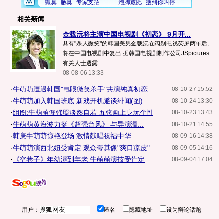
相关新闻
金载沅将主演中国电视剧《初恋》 9月开...
具有"杀人微笑"的韩国美男金载沅在阔别电视荧屏两年后,
将在中国电视剧中复出.据韩国电视剧制作公司JSpictures
有关人士透露...
08-08-06 13:33
·
牛萌萌遭遇韩国"电眼微笑杀手"共演纯真初恋
08-10-27 15:52
·
牛萌萌加入韩国班底 新戏开机避谈绯闻(图)
08-10-24 13:30
·
组图:牛萌萌倔强照淡然自若 五弦画上身玩个性
08-10-23 13:43
·
牛萌萌黄海波力挺《超强台风》 与导演温...
08-10-21 14:55
·
韩庚牛萌萌惊艳登场 激情献唱祝福中华
08-09-16 14:38
·
牛萌萌演西北妞受肯定 观众夸其像"爽口凉皮"
08-09-05 14:16
·
《空巷子》年幼演到年老 牛萌萌演技受肯定
08-09-04 17:04
用户：
匿名
隐藏地址
设为辩论话题