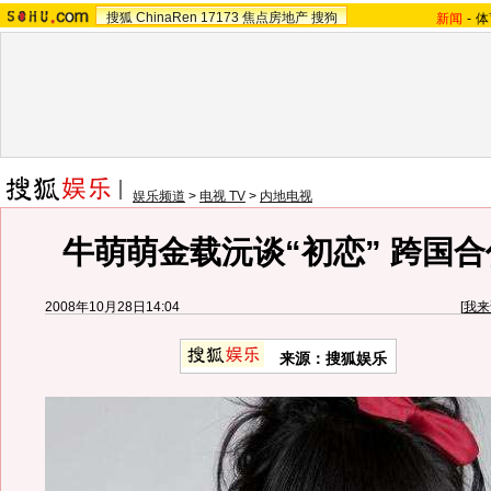
搜狐
ChinaRen
17173
焦点房地产
搜狗
新闻
-
体
娱乐频道
>
电视 TV
>
内地电视
牛萌萌金载沅谈“初恋” 跨国
2008年10月28日14:04
[
我来
来源：搜狐娱乐