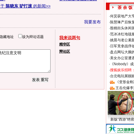
关于
陈晓东 驴打滚
的新闻>>
茶 余 饭
·
何炅获地产大亨
我要发布
·
陈慧琳产后恢复
·
殷桃街头休闲装
·
范冰冰红地毯
隐藏地址
设为辩论话题
我来说两句
·
姚晨与老公素
精华区
·
日军竟拿战俘
辩论区
·
盘点网坛大腕
·
美女办公室遭
·
《Nobody》
·
搜狐娱乐招聘
·
台北电玩展靓丽S
·
《变形金刚
·
王岳伦爆李
新版“西游”绝