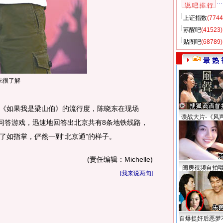
说 吧 排 行
上证指数
(7744
苏醒吧
(41523)
贴图吧
(68789)
最 热 
吃很了解
如果我是梁山伯》的流行度，陈晓东在现场
谍战大片-《风
问答游戏，迅速地回答出北京共有8条地铁线路，
了如指掌，俨然一副“北京通”的样子。
(责任编辑：Michelle)
闺房视频自拍
[
我来说两句
]
自爆捉奸后恶梦