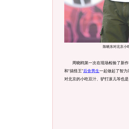
陈晓东对北京小
周晓鸥第一次在现场检验了新作《
和“搞怪王”
后舍男生
一起做起了智力
对北京的小吃豆汁、驴打滚儿等也是