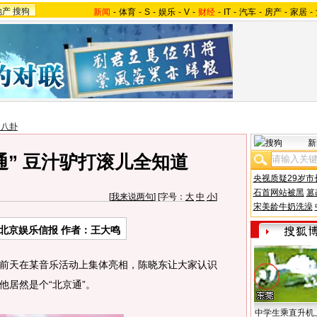
地产
搜狗
新闻
-
体育
-
S
-
娱乐
-
V
-
财经
-
IT
-
汽车
-
房产
-
家居
-
台八卦
新
通” 豆汁驴打滚儿全知道
央视质疑29岁市
石首网站被黑
篡
[
我来说两句
] [字号：
大
中
小
]
宋美龄牛奶洗澡
北京娱乐信报 作者：王大鸣
前天在某音乐活动上集体亮相，陈晓东让大家认识
他居然是个“北京通”。
中学生乘直升机