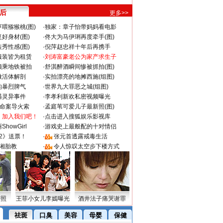
 后
更多>>
喂猕猴桃(图)
·
独家：章子怡带妈妈看电影
好身材(图)
·
佟大为马伊琍再度牵手(图)
秀性感(图)
·
倪萍赵忠祥十年后再携手
服装皆为租赁
·
刘涛富豪老公为家产求生子
颜乘地铁被拍
·
舒淇醉酒瞬间惨被抓拍(图)
做活体解剖
·
实拍漂亮的地摊西施(组图)
的暴烈脾气
·
世界九大罪恶之城(组图)
遇灵异事件
·
李孝利新欢私密视频曝光
成命案导火索
·
孟庭苇可爱儿子最新照(图)
：加入我们吧！
·
点击进入搜狐娱乐影视库
howGirl
·
游戏史上最般配的十对情侣
2》送票！
·
张元首透露戒毒生活
湘胎教
·
令人惊叹太空步下楼方式
密照
王菲小女儿李嫣曝光
酒井法子痛哭谢罪