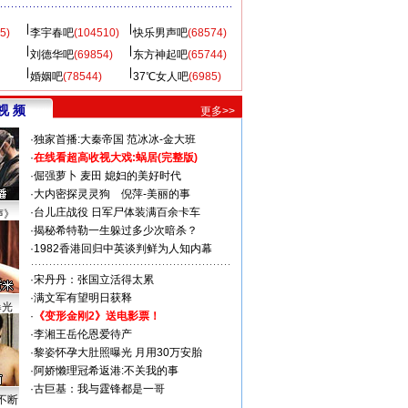
5)
李宇春吧
(104510)
快乐男声吧
(68574)
刘德华吧
(69854)
东方神起吧
(65744)
婚姻吧
(78544)
37℃女人吧
(6985)
视 频
更多>>
·
独家首播:大秦帝国
范冰冰-金大班
·
在线看超高收视大戏:
蜗居(完整版)
·
倔强萝卜
麦田
媳妇的美好时代
·
大内密探灵灵狗
倪萍-美丽的事
·
台儿庄战役 日军尸体装满百余卡车
声》
·
揭秘希特勒一生躲过多少次暗杀？
·
1982香港回归中英谈判鲜为人知内幕
·
宋丹丹：张国立活得太累
·
满文军有望明日获释
曝光
·
《变形金刚2》送电影票！
·
李湘王岳伦恩爱待产
·
黎姿怀孕大肚照曝光 月用30万安胎
·
阿娇懒理冠希返港:不关我的事
·
古巨基：我与霆锋都是一哥
不断