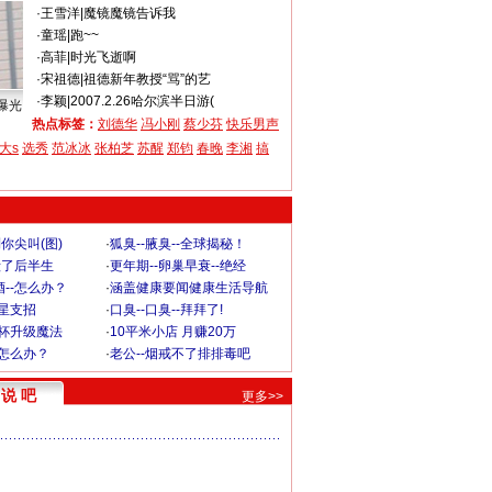
·
王雪洋
|
魔镜魔镜告诉我
·
童瑶
|
跑~~
·
高菲
|
时光飞逝啊
·
宋祖德
|
祖德新年教授“骂”的艺
·
李颖
|
2007.2.26哈尔滨半日游(
曝光
热点标签：
刘德华
冯小刚
蔡少芬
快乐男声
大s
选秀
范冰冰
张柏芝
苏醒
郑钧
春晚
李湘
搞
你尖叫(图)
·
狐臭--腋臭--全球揭秘！
毁了后半生
·
更年期--卵巢早衰--绝经
--怎么办？
·
涵盖健康要闻健康生活导航
明星支招
·
口臭--口臭--拜拜了!
罩杯升级魔法
·
10平米小店 月赚20万
-怎么办？
·
老公--烟戒不了排排毒吧
说 吧
更多>>