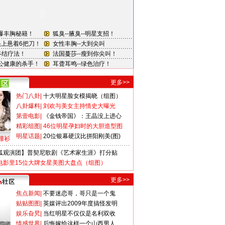
更多>>
热门八卦
|
十大明星脸女模揭晓（组图）
八卦爆料
|
刘欢与美女主持情史大曝光
第壹电影
|
《金钱帝国》：王晶没上进心
精彩组图
|
46位明星孕妇时的大胆造型图
明星话题
|
20位银幕硬汉比拼阳刚美(图)
撞衫
狐观演团】普契尼歌剧《艺术家生涯》打分贴
电影里15位大牌女星美图大盘点（组图）
更多>>
焦点新闻
|
不要迷恋哥，哥只是一个鬼
贴贴图图
|
英媒评出2009年度搞怪发明
娱乐旮旯
|
当红明星不仅仅是名利双收
情感世界
|
后悔嫁给这样一个山西男人