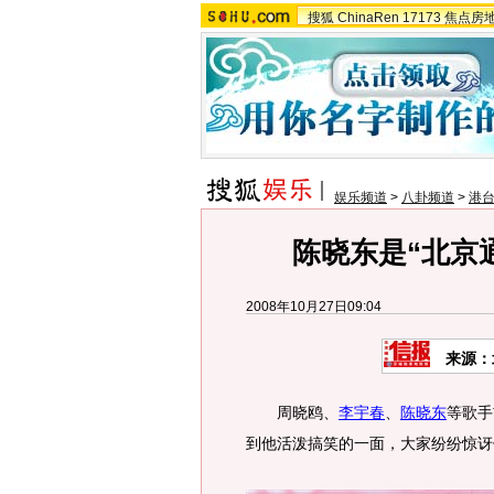
搜狐
ChinaRen
17173
焦点房
娱乐频道
>
八卦频道
>
港
陈晓东是“北京
2008年10月27日09:04
来源：
周晓鸥、
李宇春
、
陈晓东
等歌手
到他活泼搞笑的一面，大家纷纷惊讶