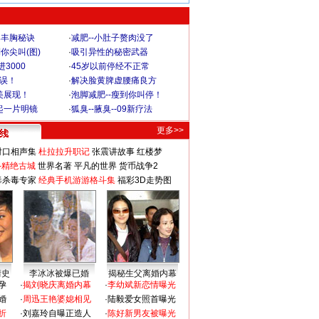
爆丰胸秘诀
·
减肥--小肚子赘肉没了
你尖叫(图)
·
吸引异性的秘密武器
3000
·
45岁以前停经不正常
不误！
·
解决脸黄脾虚腰痛良方
美展现！
·
泡脚减肥--瘦到你叫停！
起一片明镜
·
狐臭--腋臭--09新疗法
更多>>
对口相声集
杜拉拉升职记
张震讲故事
红楼梦
-精绝古城
世界名著
平凡的世界
货币战争2
毒杀毒专家
经典手机游游格斗集
福彩3D走势图
情史
李冰冰被爆已婚
揭秘生父离婚内幕
孕
·
揭刘晓庆离婚内幕
·
李幼斌新恋情曝光
婚
·
周迅王艳婆媳相见
·
陆毅爱女照首曝光
折
·
刘嘉玲自曝正造人
·
陈好新男友被曝光