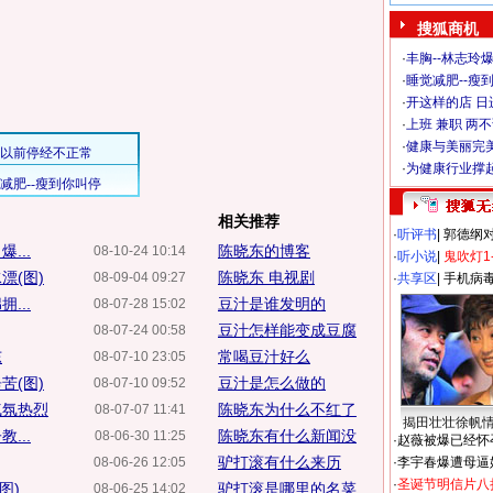
搜狐商机
·
丰胸--林志玲
·
睡觉减肥--瘦到
·
开这样的店 日进
·
上班 兼职 两
·
健康与美丽完
·
为健康行业撑
相关推荐
·
听评书
|
郭德纲
...
陈晓东的博客
08-10-24 10:14
·
听小说
|
鬼吹灯1
漂(图)
陈晓东 电视剧
08-09-04 09:27
·
共享区
|
手机病
...
豆汁是谁发明的
08-07-28 15:02
豆汁怎样能变成豆腐
08-07-24 00:58
东
常喝豆汁好么
08-07-10 23:05
苦(图)
豆汁是怎么做的
08-07-10 09:52
气氛热烈
陈晓东为什么不红了
08-07-07 11:41
揭田壮壮徐帆
...
陈晓东有什么新闻没
08-06-30 11:25
·
赵薇被爆已经怀
驴打滚有什么来历
08-06-26 12:05
·
李宇春爆遭母逼
·
圣诞节明信片八
图)
驴打滚是哪里的名菜
08-06-25 14:02