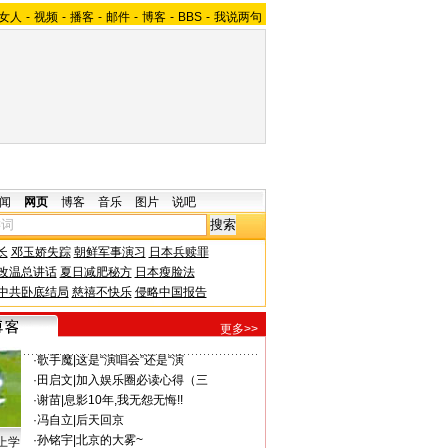
女人
-
视频
-
播客
-
邮件
-
博客
-
BBS
-
我说两句
闻
网页
博客
音乐
图片
说吧
长
邓玉娇失踪
朝鲜军事演习
日本兵赎罪
改温总讲话
夏日减肥秘方
日本瘦脸法
中共卧底结局
慈禧不快乐
侵略中国报告
更多>>
·
歌手魔
|
这是“演唱会”还是“演
·
田启文
|
加入娱乐圈必读心得（三
·
谢苗
|
息影10年,我无怨无悔!!
·
冯自立
|
后天回京
·
孙铭宇
|
北京的大雾~
上学