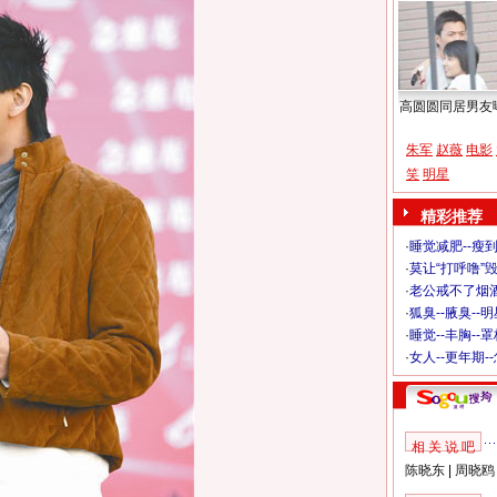
高圆圆同居男友
朱军
赵薇
电影
笑
明星
精彩推荐
·
睡觉减肥--瘦到
·
莫让“打呼噜”
·
老公戒不了烟酒
·
狐臭--腋臭--
·
睡觉--丰胸--
·
女人--更年期-
相 关 说 吧
陈晓东
|
周晓鸥