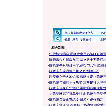
相关新闻
·
中歌榜欢唱会 周晓欧李宇春陈晓东等引爆
·
陈晓东公司遣散员工 垫支数十万险打水
·
陈晓东午夜现身南宁酒吧 与女粉丝缠绵拥
·
陈晓东主攻内地市场 20分钟赚8万
·
聊斋奇女子各地热播 曹曦文爱上陈晓
·
陈晓东与靓妹车库热吻 难享艳福大呼辛
·
陈晓东现身广州酒吧 零时唱新歌现场
·
为陈慧琳高兴赞单身好处 陈晓东争凳子教
·
陈晓东自爆正在恋爱 最爱不是张柏芝
·
陈晓东承认"正在经历一场浪漫的恋爱"(