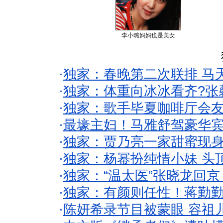
李小璐妈妈也是美女
·
独家：春晚第二次联排 马
·
独家：体重向冰冰看齐?张
·
独家：歌手毕夏咖啡厅会友
·
最壕主妇！马雅舒驾豪华
·
独家：贾乃亮一家甜蜜现身
·
独家：杨幂扮纯情小妹 头
·
独家：“温太医”张晓龙回京
·
独家：有颜则任性！蒋勤
·
陈妍希录节目被蒙眼 容祖