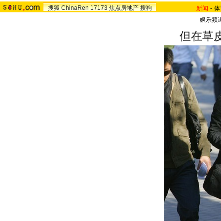
搜狐
ChinaRen
17173
焦点房地产
搜狗
新闻
-
体
娱乐频
但在草