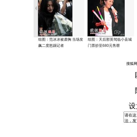
组图：范冰冰被袭胸 当场发
组图：天后那英驾临小县城
飙二度怒踢记者
门票炒至680元售罄
设