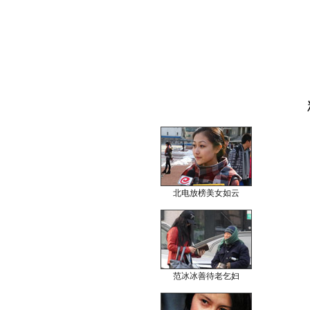
北电放榜美女如云
范冰冰善待老乞妇