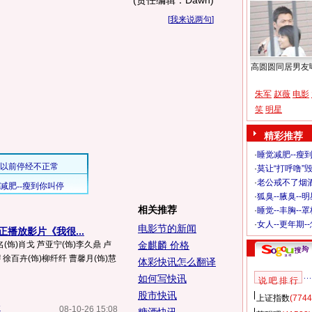
(责任编辑：Dawn)
[
我来说两句
]
高圆圆同居男友
朱军
赵薇
电影
笑
明星
精彩推荐
·
睡觉减肥--瘦到
·
莫让“打呼噜”
·
老公戒不了烟酒
·
狐臭--腋臭--
相关推荐
·
睡觉--丰胸--
·
女人--更年期-
电影节的新闻
正播放影片《我很...
名(饰)肖戈 芦亚宁(饰)李久鼎 卢
金麒麟 价格
缨 徐百卉(饰)柳纤纤 曹馨月(饰)慧
体彩快讯怎么翻译
如何写快讯
说 吧 排 行
股市快讯
上证指数
(7744
奖
08-10-26 15:08