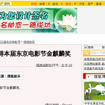
地产
搜狗
新闻
-
体育
-
S
-
娱乐
-
V
-
财经
-
IT
-
汽车
-
房产
-
家居
-
21届东京电影节
>
现场快讯
新
得本届东京电影节金麒麟奖
央视质疑29岁市
石首网站被黑
篡
[
我来说两句
] [字号：
大
中
小
]
宋美龄牛奶洗澡
来源：搜狐娱乐
影节金麒麟奖。
中学生乘直升机