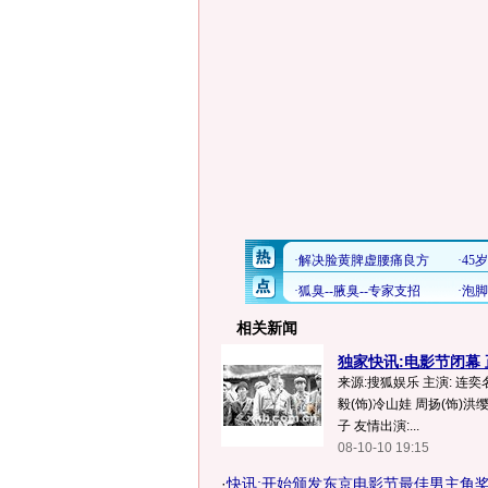
相关新闻
独家快讯:电影节闭幕 
来源:搜狐娱乐 主演: 连奕
毅(饰)冷山娃 周扬(饰)洪
子 友情出演:...
08-10-10 19:15
·
快讯:开始颁发东京电影节最佳男主角