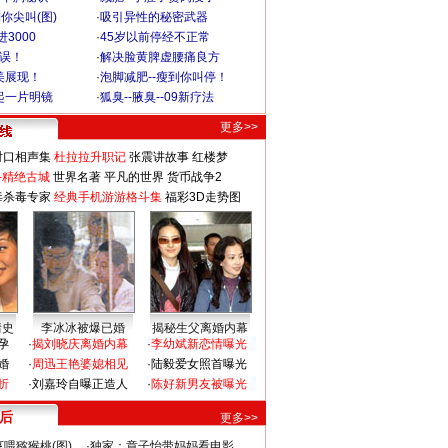
你尖叫(图)
·
吸引异性的秘密武器
3000
·
45岁以前停经不正常
不误！
·
解决脸黄脾虚腰痛良方
美展现！
·
泡脚减肥--瘦到你叫停！
起一片明镜
·
狐臭--腋臭--09新疗法
更多>>
对口相声集
杜拉拉升职记
张震讲故事
红楼梦
-精绝古城
世界名著
平凡的世界
货币战争2
毒杀毒专家
经典手机游游格斗集
福彩3D走势图
情史
李冰冰被爆已婚
揭秘生父离婚内幕
孕
·
揭刘晓庆离婚内幕
·
李幼斌新恋情曝光
婚
·
周迅王艳婆媳相见
·
陆毅爱女照首曝光
折
·
刘嘉玲自曝正造人
·
陈好新男友被曝光
 后
更多>>
喂猕猴桃(图)
·
独家：章子怡带妈妈看电影