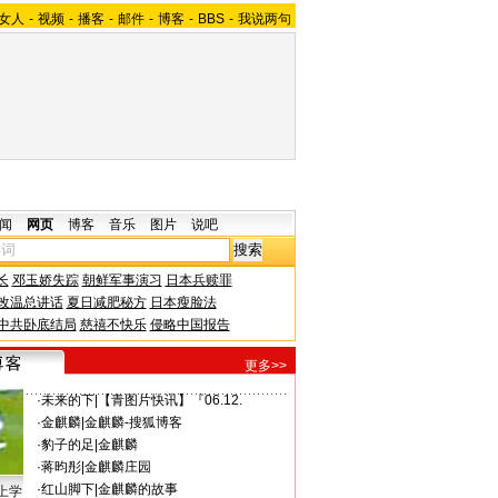
女人
-
视频
-
播客
-
邮件
-
博客
-
BBS
-
我说两句
闻
网页
博客
音乐
图片
说吧
长
邓玉娇失踪
朝鲜军事演习
日本兵赎罪
改温总讲话
夏日减肥秘方
日本瘦脸法
中共卧底结局
慈禧不快乐
侵略中国报告
更多>>
·
未来的下
|
【青图片快讯】『06.12.
·
金麒麟
|
金麒麟-搜狐博客
·
豹子的足
|
金麒麟
·
蒋昀彤
|
金麒麟庄园
·
红山脚下
|
金麒麟的故事
上学