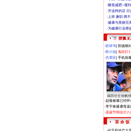
·
睡觉减肥--瘦到
·
开这样的店 日进
·
上班 兼职 两
·
健康与美丽完
·
为健康行业撑
·
听评书
|
郭德纲
·
听小说
|
鬼吹灯1
·
共享区
|
手机病
揭田壮壮徐帆
·
赵薇被爆已经怀
·
李宇春爆遭母逼
·
圣诞节明信片八
茶 余 饭
·
何炅获地产大亨