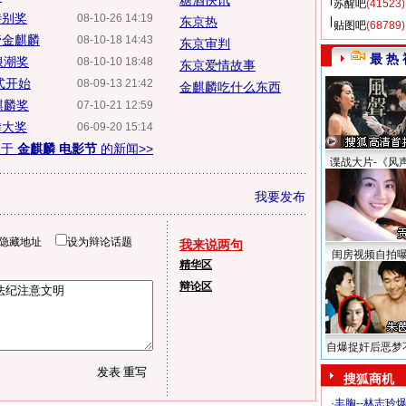
糖酒快讯
苏醒吧
(41523)
特别奖
08-10-26 14:19
东京热
贴图吧
(68789)
管金麒麟
08-10-18 14:43
东京审判
最 热 
浪潮奖
08-10-10 18:48
东京爱情故事
式开始
08-09-13 21:42
金麒麟吃什么东西
麒麟奖
07-10-21 12:59
麟大奖
06-09-20 15:14
关于
金麒麟 电影节
的新闻>>
谍战大片-《风
我要发布
隐藏地址
设为辩论话题
我来说两句
闺房视频自拍
精华区
辩论区
自爆捉奸后恶梦
搜狐商机
·
丰胸--林志玲