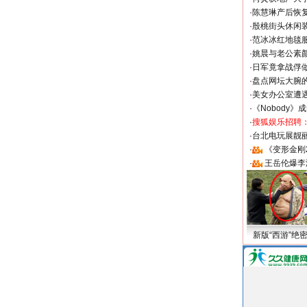
·
陈慧琳产后恢复
·
殷桃街头休闲装
·
范冰冰红地毯
·
姚晨与老公素
·
日军竟拿战俘
·
盘点网坛大腕
·
美女办公室遭
·
《Nobody》
·
搜狐娱乐招聘
·
台北电玩展靓丽S
·
《变形金刚
·
王岳伦爆李
新版“西游”绝