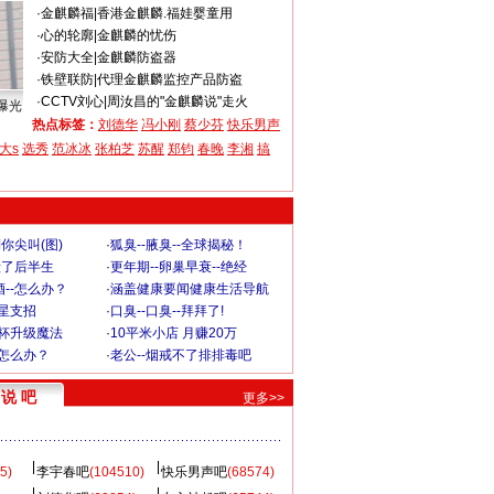
·
金麒麟福
|
香港金麒麟.福娃婴童用
·
心的轮廓
|
金麒麟的忧伤
·
安防大全
|
金麒麟防盗器
·
铁壁联防
|
代理金麒麟监控产品防盗
·
CCTV刘心
|
周汝昌的"金麒麟说"走火
曝光
热点标签：
刘德华
冯小刚
蔡少芬
快乐男声
大s
选秀
范冰冰
张柏芝
苏醒
郑钧
春晚
李湘
搞
你尖叫(图)
·
狐臭--腋臭--全球揭秘！
毁了后半生
·
更年期--卵巢早衰--绝经
--怎么办？
·
涵盖健康要闻健康生活导航
明星支招
·
口臭--口臭--拜拜了!
罩杯升级魔法
·
10平米小店 月赚20万
-怎么办？
·
老公--烟戒不了排排毒吧
说 吧
更多>>
5)
李宇春吧
(104510)
快乐男声吧
(68574)