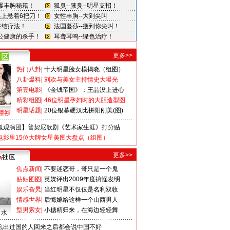
更多>>
热门八卦
|
十大明星脸女模揭晓（组图）
八卦爆料
|
刘欢与美女主持情史大曝光
第壹电影
|
《金钱帝国》：王晶没上进心
精彩组图
|
46位明星孕妇时的大胆造型图
明星话题
|
20位银幕硬汉比拼阳刚美(图)
撞衫
狐观演团】普契尼歌剧《艺术家生涯》打分贴
电影里15位大牌女星美图大盘点（组图）
更多>>
焦点新闻
|
不要迷恋哥，哥只是一个鬼
贴贴图图
|
英媒评出2009年度搞怪发明
娱乐旮旯
|
当红明星不仅仅是名利双收
情感世界
|
后悔嫁给这样一个山西男人
型男索女
|
小糖精归来，在海边轻轻舞
口水
么出过国的人回来之后都会说中国不好