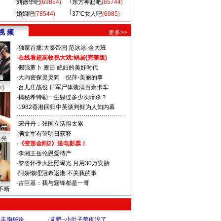
刘德华吧
(69854)
东方神起吧
(65744)
婚姻吧
(78544)
37℃女人吧
(6985)
视 频
更多>>
·
独家首播:大秦帝国
范冰冰-金大班
·
在线看超高收视大戏:
蜗居(完整版)
·
倔强萝卜
麦田
媳妇的美好时代
·
大内密探灵灵狗
倪萍-美丽的事
·
台儿庄战役 日军尸体装满百余卡车
声》
·
揭秘希特勒一生躲过多少次暗杀？
·
1982香港回归中英谈判鲜为人知内幕
·
宋丹丹：张国立活得太累
·
满文军有望明日获释
曝光
·
《变形金刚2》送电影票！
·
李湘王岳伦恩爱待产
·
黎姿怀孕大肚照曝光 月用30万安胎
·
阿娇懒理冠希返港:不关我的事
·
古巨基：我与霆锋都是一哥
不断
爆丰胸秘诀
·
减肥--小肚子赘肉没了