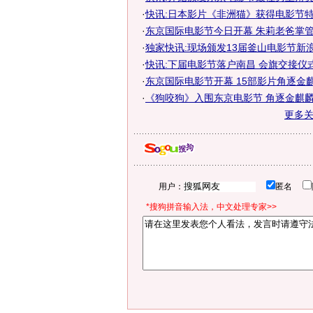
·
快讯:日本影片《非洲猫》获得电影节
·
东京国际电影节今日开幕 朱莉老爸掌
·
独家快讯:现场颁发13届釜山电影节新
·
快讯:下届电影节落户南昌 会旗交接仪
·
东京国际电影节开幕 15部影片角逐金
·
《狗咬狗》入围东京电影节 角逐金麒
更多
用户：
匿名
*搜狗拼音输入法，中文处理专家>>