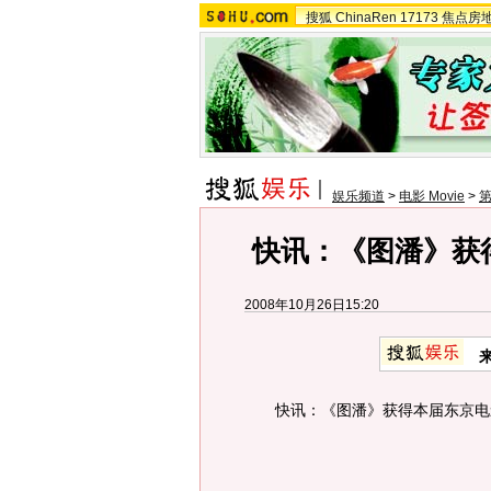
搜狐
ChinaRen
17173
焦点房
娱乐频道
>
电影 Movie
>
第
快讯：《图潘》获
2008年10月26日15:20
快讯：《图潘》获得本届东京电