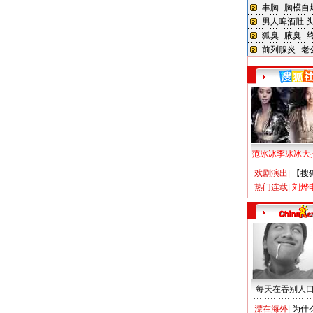
范冰冰李冰冰大
戏剧演出
|
【搜
热门连载
|
刘烨
每天在吞别人
漂在海外
|
为什