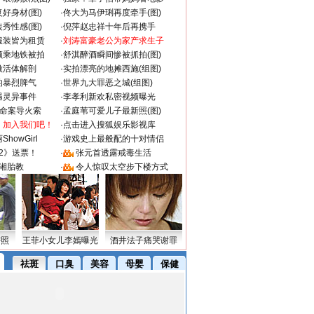
好身材(图)
·
佟大为马伊琍再度牵手(图)
秀性感(图)
·
倪萍赵忠祥十年后再携手
服装皆为租赁
·
刘涛富豪老公为家产求生子
颜乘地铁被拍
·
舒淇醉酒瞬间惨被抓拍(图)
做活体解剖
·
实拍漂亮的地摊西施(组图)
的暴烈脾气
·
世界九大罪恶之城(组图)
遇灵异事件
·
李孝利新欢私密视频曝光
成命案导火索
·
孟庭苇可爱儿子最新照(图)
：加入我们吧！
·
点击进入搜狐娱乐影视库
howGirl
·
游戏史上最般配的十对情侣
2》送票！
·
张元首透露戒毒生活
湘胎教
·
令人惊叹太空步下楼方式
密照
王菲小女儿李嫣曝光
酒井法子痛哭谢罪