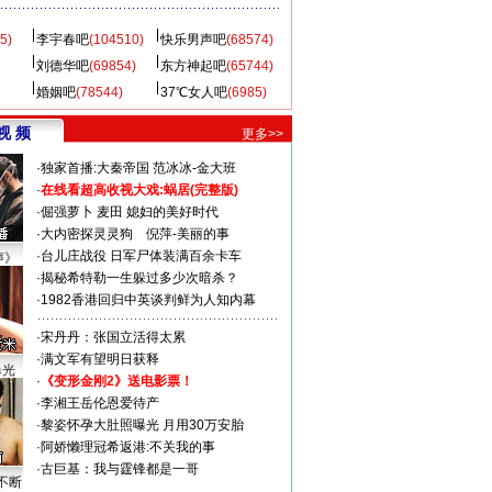
5)
李宇春吧
(104510)
快乐男声吧
(68574)
刘德华吧
(69854)
东方神起吧
(65744)
婚姻吧
(78544)
37℃女人吧
(6985)
视 频
更多>>
·
独家首播:大秦帝国
范冰冰-金大班
·
在线看超高收视大戏:
蜗居(完整版)
·
倔强萝卜
麦田
媳妇的美好时代
·
大内密探灵灵狗
倪萍-美丽的事
·
台儿庄战役 日军尸体装满百余卡车
声》
·
揭秘希特勒一生躲过多少次暗杀？
·
1982香港回归中英谈判鲜为人知内幕
·
宋丹丹：张国立活得太累
·
满文军有望明日获释
曝光
·
《变形金刚2》送电影票！
·
李湘王岳伦恩爱待产
·
黎姿怀孕大肚照曝光 月用30万安胎
·
阿娇懒理冠希返港:不关我的事
·
古巨基：我与霆锋都是一哥
不断