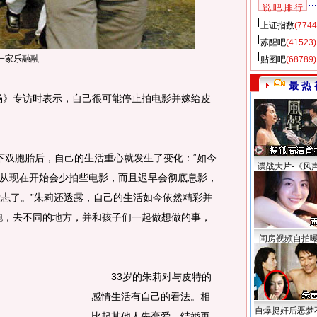
说 吧 排 行
上证指数
(7744
苏醒吧
(41523)
一家乐融融
贴图吧
(68789)
最 热 
》专访时表示，自己很可能停止拍电影并嫁给皮
双胞胎后，自己的生活重心就发生了变化：“如今
谍战大片-《风
从现在开始会少拍些电影，而且迟早会彻底息影，
壮志了。”朱莉还透露，自己的生活如今依然精彩并
跑，去不同的地方，并和孩子们一起做想做的事，
闺房视频自拍
33岁的朱莉对与皮特的
感情生活有自己的看法。相
自爆捉奸后恶梦
比起其他人先恋爱、结婚再