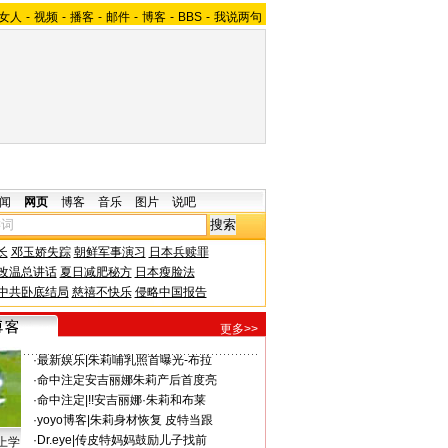
女人
-
视频
-
播客
-
邮件
-
博客
-
BBS
-
我说两句
闻
网页
博客
音乐
图片
说吧
长
邓玉娇失踪
朝鲜军事演习
日本兵赎罪
改温总讲话
夏日减肥秘方
日本瘦脸法
中共卧底结局
慈禧不快乐
侵略中国报告
更多>>
·
最新娱乐
|
朱莉哺乳照首曝光-布拉
·
命中注定
安吉丽娜朱莉产后首度亮
·
命中注定
|
!!安吉丽娜·朱莉和布莱
·
yoyo博客
|
朱莉身材恢复 皮特当跟
·
Dr.eye
|
传皮特妈妈鼓励儿子找前
上学