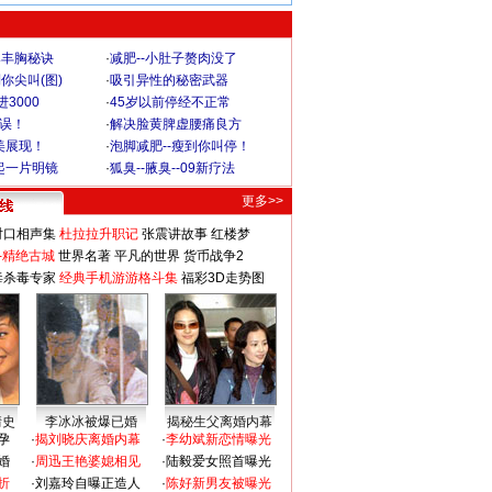
爆丰胸秘诀
·
减肥--小肚子赘肉没了
你尖叫(图)
·
吸引异性的秘密武器
3000
·
45岁以前停经不正常
不误！
·
解决脸黄脾虚腰痛良方
美展现！
·
泡脚减肥--瘦到你叫停！
起一片明镜
·
狐臭--腋臭--09新疗法
更多>>
对口相声集
杜拉拉升职记
张震讲故事
红楼梦
-精绝古城
世界名著
平凡的世界
货币战争2
毒杀毒专家
经典手机游游格斗集
福彩3D走势图
情史
李冰冰被爆已婚
揭秘生父离婚内幕
孕
·
揭刘晓庆离婚内幕
·
李幼斌新恋情曝光
婚
·
周迅王艳婆媳相见
·
陆毅爱女照首曝光
折
·
刘嘉玲自曝正造人
·
陈好新男友被曝光