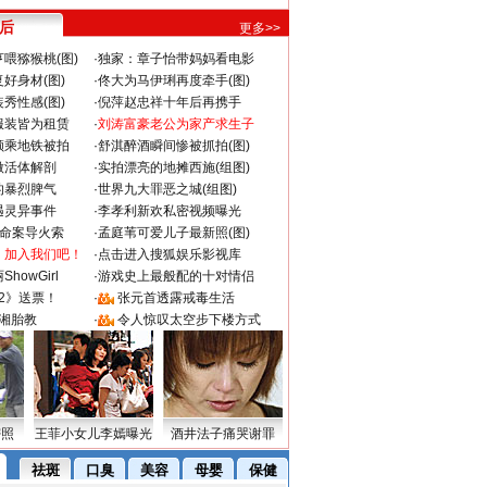
 后
更多>>
喂猕猴桃(图)
·
独家：章子怡带妈妈看电影
好身材(图)
·
佟大为马伊琍再度牵手(图)
秀性感(图)
·
倪萍赵忠祥十年后再携手
服装皆为租赁
·
刘涛富豪老公为家产求生子
颜乘地铁被拍
·
舒淇醉酒瞬间惨被抓拍(图)
做活体解剖
·
实拍漂亮的地摊西施(组图)
的暴烈脾气
·
世界九大罪恶之城(组图)
遇灵异事件
·
李孝利新欢私密视频曝光
成命案导火索
·
孟庭苇可爱儿子最新照(图)
：加入我们吧！
·
点击进入搜狐娱乐影视库
howGirl
·
游戏史上最般配的十对情侣
2》送票！
·
张元首透露戒毒生活
湘胎教
·
令人惊叹太空步下楼方式
密照
王菲小女儿李嫣曝光
酒井法子痛哭谢罪