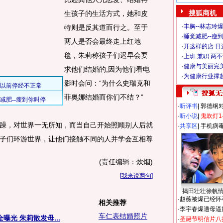
搜狐商机
生孩子的生活方式，她和皮
·
丰胸--林志玲
特则是反其道而行之。至于
·
睡觉减肥--瘦到
两人是否会最终走上红地
·
开这样的店 日进
毯，朱莉称孩子们迟早会要
·
上班 兼职 两
·
健康与美丽完
求他们结婚的,因为他们看电
·
为健康行业撑
影时会问：“为什么史瑞克和
菲奥娜结婚而你们不结？”
·
听评书
|
郭德纲
·
听小说
|
鬼吹灯1
，对世界一无所知，而当自己开始照顾别人后就
·
共享区
|
手机病
子们环游世界，让他们接触不同的人并学会互相尊
(责任编辑：炊烟)
[
我来说两句
]
揭田壮壮徐帆
·
赵薇被爆已经怀
相关推荐
·
李宇春爆遭母逼
车仁表结婚照片
曝光 朱莉散发母...
·
圣诞节明信片八