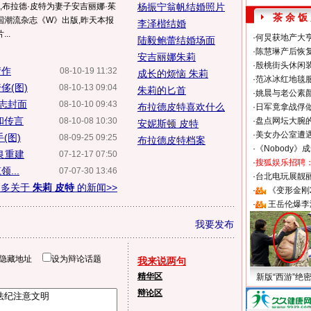
,布拉德·皮特为妻子安吉丽娜·茱
杨振宁翁帆结婚照片
茶 余 饭
国潮流杂志《W》出版,昨天本报
李泽楷结婚
..
·
何炅获地产大亨
陆毅鲍蕾结婚场面
·
陈慧琳产后恢复
安吉丽娜朱莉
·
殷桃街头休闲装
情作
08-10-19 11:32
成长的烦恼 朱莉
·
范冰冰红地毯
侈(图)
08-10-13 09:04
朱莉的匕首
·
姚晨与老公素
志封面
08-10-10 09:43
布拉德皮特喜欢什么
·
日军竟拿战俘
和传言
08-10-08 10:30
·
盘点网坛大腕
安妮斯顿 皮特
·
美女办公室遭
(图)
08-09-25 09:25
布拉德皮特档案
·
《Nobody》
良重建
07-12-17 07:50
·
搜狐娱乐招聘
...
07-07-30 13:46
·
台北电玩展靓丽S
更多关于
朱莉 皮特
的新闻>>
·
《变形金刚
·
王岳伦爆李
我要发布
隐藏地址
设为辩论话题
我来说两句
精华区
新版“西游”绝
辩论区