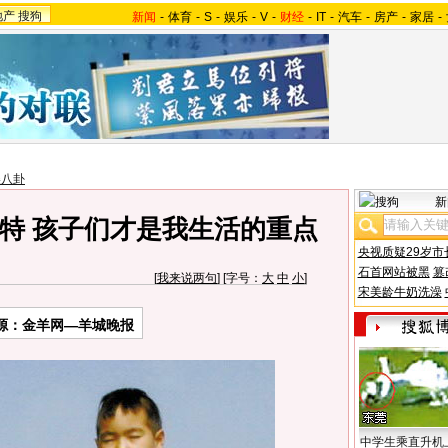
地产
搜狗
新闻
-
体育
-
S
-
娱乐
-
V
-
财经
-
IT
-
汽车
-
房产
-
家居
-
美八卦
新
特 孩子们才是我生活的重点
央视质疑29岁市
石首网站被黑
篡
[
我来说两句
] [字号：
大
中
小
]
宋美龄牛奶洗澡
源：金羊网—羊城晚报
中学生乘直升机