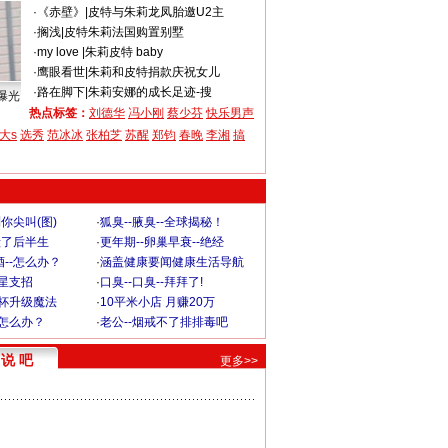
·
《赤壁》
|
皮特与朱莉龙凤胎邀U2主
·
搁浅
|
皮特朱莉法国购置别墅
·
my love
|
朱莉皮特 baby
·
鹰眼看世
|
朱莉和皮特捐款庆祝女儿
·
路在脚下
|
朱莉安娜的成长足迹-搜
曝光
热点标签：
刘德华
冯小刚
蔡少芬
快乐男声
大s
选秀
范冰冰
张柏芝
苏醒
郑钧
春晚
李湘
搞
你尖叫(图)
·
狐臭--腋臭--全球揭秘！
毁了后半生
·
更年期--卵巢早衰--绝经
--怎么办？
·
涵盖健康要闻健康生活导航
明星支招
·
口臭--口臭--拜拜了!
罩杯升级魔法
·
10平米小店 月赚20万
-怎么办？
·
老公--烟戒不了排排毒吧
说 吧
更多>>