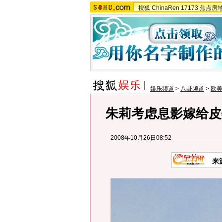
搜狐
ChinaRen
17173
焦点房
娱乐频道
>
八卦频道
>
欧
朱莉考虑息影嫁给皮
2008年10月26日08:52
来