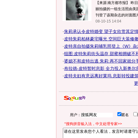
【来源:南方都市报】 昨日
丽拍摄的一组生活照由美
刊登了该期杂志的封面图片.
08-10-15 14:04
·
朱莉承认令皮特婚变 望子女欣赏其定
·
皮特朱莉柏林豪宅曝光 空间巨大装修奢
·
皮特亲自拍摄朱莉哺乳照登上《W》杂
·
组图:皮特朱莉街头温存 甜蜜相拥破不
·
婆媳不和皮特出逃 朱莉:再不回家就分手
·
布拉德-皮特暂时息影 全力投入新奥尔
·
皮特夫妇有意远离好莱坞 息影转投建筑领
用户：
匿名
*搜狗拼音输入法，中文处理专家>>