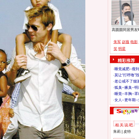
高圆圆同居男友
朱军
赵薇
电影
笑
明星
精彩推荐
·
睡觉减肥--瘦到
·
莫让“打呼噜”
·
老公戒不了烟酒
·
狐臭--腋臭--
·
睡觉--丰胸--
·
女人--更年期-
相 关 说 吧
朱莉
|
皮特