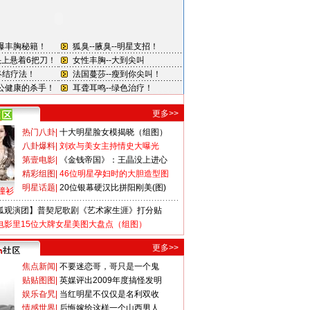
更多>>
热门八卦
|
十大明星脸女模揭晓（组图）
八卦爆料
|
刘欢与美女主持情史大曝光
第壹电影
|
《金钱帝国》：王晶没上进心
精彩组图
|
46位明星孕妇时的大胆造型图
明星话题
|
20位银幕硬汉比拼阳刚美(图)
撞衫
狐观演团】普契尼歌剧《艺术家生涯》打分贴
电影里15位大牌女星美图大盘点（组图）
更多>>
焦点新闻
|
不要迷恋哥，哥只是一个鬼
贴贴图图
|
英媒评出2009年度搞怪发明
娱乐旮旯
|
当红明星不仅仅是名利双收
情感世界
|
后悔嫁给这样一个山西男人