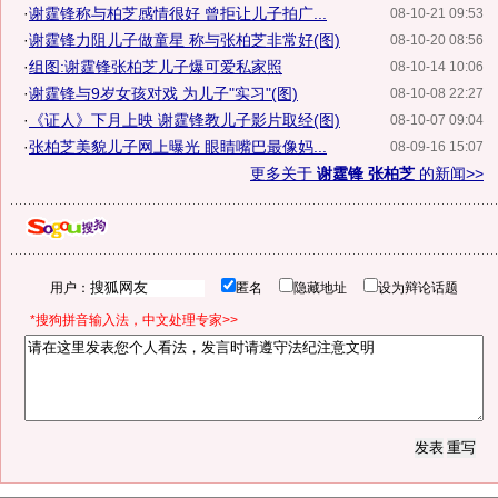
·
谢霆锋称与柏芝感情很好 曾拒让儿子拍广...
08-10-21 09:53
·
谢霆锋力阻儿子做童星 称与张柏芝非常好(图)
08-10-20 08:56
·
组图:谢霆锋张柏芝儿子爆可爱私家照
08-10-14 10:06
·
谢霆锋与9岁女孩对戏 为儿子"实习"(图)
08-10-08 22:27
·
《证人》下月上映 谢霆锋教儿子影片取经(图)
08-10-07 09:04
·
张柏芝美貌儿子网上曝光 眼睛嘴巴最像妈...
08-09-16 15:07
更多关于
谢霆锋 张柏芝
的新闻>>
用户：
匿名
隐藏地址
设为辩论话题
*搜狗拼音输入法，中文处理专家>>