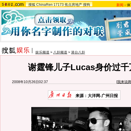
搜狐
ChinaRen
17173
焦点房地产
搜狗
新闻
-
体
娱乐频道
>
八卦频道
>
港台八卦
谢霆锋儿子Lucas身价过千
2008年10月26日02:37
[
我来说
来源：大洋网-广州日报