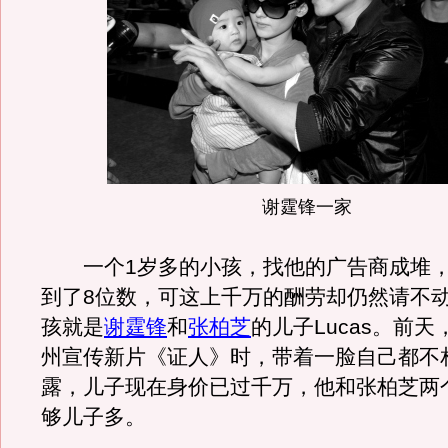
谢霆锋一家
一个1岁多的小孩，找他的广告商成堆，
到了8位数，可这上千万的酬劳却仍然请不
孩就是
谢霆锋
和
张柏芝
的儿子Lucas。前
州宣传新片《证人》时，带着一脸自己都不
露，儿子现在身价已过千万，他和张柏芝两
够儿子多。