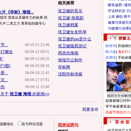
相关推荐
·
睡觉减肥--瘦到
张卫健的音乐
·
开这样的店 日进
片《夺标》海报...
·
上班 兼职 两
场指导 营造出具爆炸力的效果 四
张卫健 电视剧
·
健康与美丽完
九牛二虎之力 黄翠如拍摄专心
张卫健档案
·
为健康行业撑
张卫健女友怀孕
张卫健的qq是什么
...
08-10-21 12:46
张卫健版西游记
·
听评书
|
郭德纲
健打嘴仗
08-09-12 09:01
·
听小说
|
鬼吹灯1
周杰伦海报
·
共享区
|
手机病
"
08-09-12 08:25
海报怎么制作
(图)
08-08-25 08:16
夺标网
...
08-06-20 11:42
沈阳夺标传媒
...
08-06-17 07:51
受伤
08-06-11 13:40
多关于
张卫健 海报
的新闻>>
揭田壮壮徐帆
·
赵薇被爆已经怀
·
李宇春爆遭母逼
我要发布
·
圣诞节明信片八
茶 余 饭
隐藏地址
设为辩论话题
我来说两句
·
何炅获地产大亨