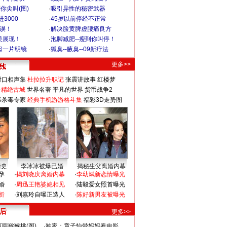
你尖叫(图)
·
吸引异性的秘密武器
3000
·
45岁以前停经不正常
不误！
·
解决脸黄脾虚腰痛良方
美展现！
·
泡脚减肥--瘦到你叫停！
起一片明镜
·
狐臭--腋臭--09新疗法
更多>>
对口相声集
杜拉拉升职记
张震讲故事
红楼梦
-精绝古城
世界名著
平凡的世界
货币战争2
毒杀毒专家
经典手机游游格斗集
福彩3D走势图
情史
李冰冰被爆已婚
揭秘生父离婚内幕
孕
·
揭刘晓庆离婚内幕
·
李幼斌新恋情曝光
婚
·
周迅王艳婆媳相见
·
陆毅爱女照首曝光
折
·
刘嘉玲自曝正造人
·
陈好新男友被曝光
 后
更多>>
喂猕猴桃(图)
·
独家：章子怡带妈妈看电影