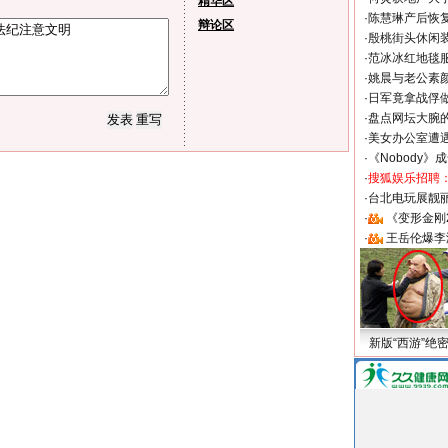
精华区
·
陈慧琳产后恢复
辩论区
·
殷桃街头休闲装
·
范冰冰红地毯
·
姚晨与老公素
·
日军竟拿战俘
·
盘点网坛大腕
·
美女办公室遭
·
《Nobody》
·
搜狐娱乐招聘
·
台北电玩展靓丽S
·
《变形金刚
·
王岳伦爆李
新版“西游”绝