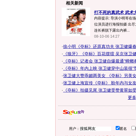
相关新闻
打不死的真武术 武术大
内容提示: 导演小明哥在
位演员进行海报拍摄 出尽
连长裤脱下露出内裤...
08-10-06 14:27
·
徐小明《夺标》还原真功夫 张卫健爆春节
·
《狼牙》《夺标》百花摆擂 吴京张卫
·
《夺标》记者会 张卫健自爆最通"蟑螂拳
·
《夺标》年内上映 张卫健穿中山装很"型"
·
张卫健大赞乖媚两美女 《夺标》另美女爱
·
张卫健上海宣传《夺标》 盼年内与女友完
·
《夺标》拍摄见尾 张卫健受赞黄翠如
更
用户：
匿名