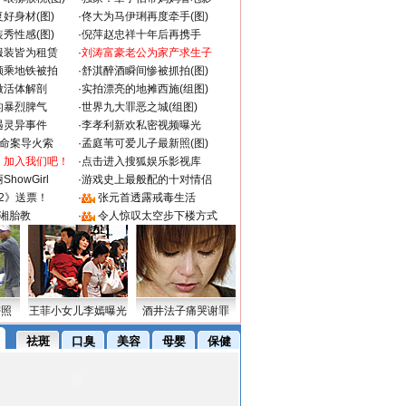
好身材(图)
·
佟大为马伊琍再度牵手(图)
秀性感(图)
·
倪萍赵忠祥十年后再携手
服装皆为租赁
·
刘涛富豪老公为家产求生子
颜乘地铁被拍
·
舒淇醉酒瞬间惨被抓拍(图)
做活体解剖
·
实拍漂亮的地摊西施(组图)
的暴烈脾气
·
世界九大罪恶之城(组图)
遇灵异事件
·
李孝利新欢私密视频曝光
成命案导火索
·
孟庭苇可爱儿子最新照(图)
：加入我们吧！
·
点击进入搜狐娱乐影视库
howGirl
·
游戏史上最般配的十对情侣
2》送票！
·
张元首透露戒毒生活
湘胎教
·
令人惊叹太空步下楼方式
密照
王菲小女儿李嫣曝光
酒井法子痛哭谢罪