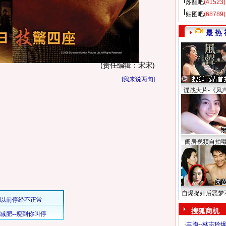
苏醒吧
(41523)
贴图吧
(68789)
最 热 
(责任编辑：宋宋)
[
我来说两句
]
谍战大片-《风
闺房视频自拍
自爆捉奸后恶梦
搜狐商机
·
丰胸--林志玲