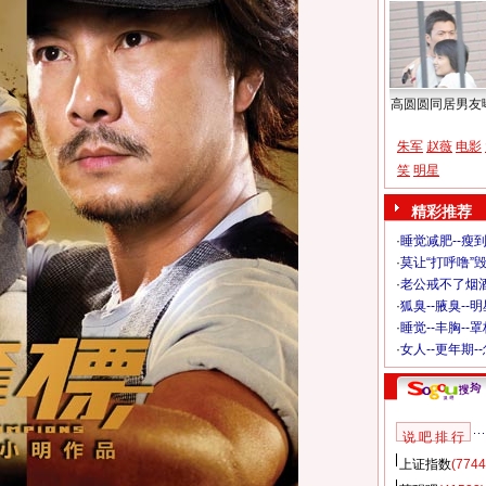
高圆圆同居男友
朱军
赵薇
电影
笑
明星
精彩推荐
·
睡觉减肥--瘦到
·
莫让“打呼噜”
·
老公戒不了烟酒
·
狐臭--腋臭--
·
睡觉--丰胸--
·
女人--更年期-
说 吧 排 行
上证指数
(7744