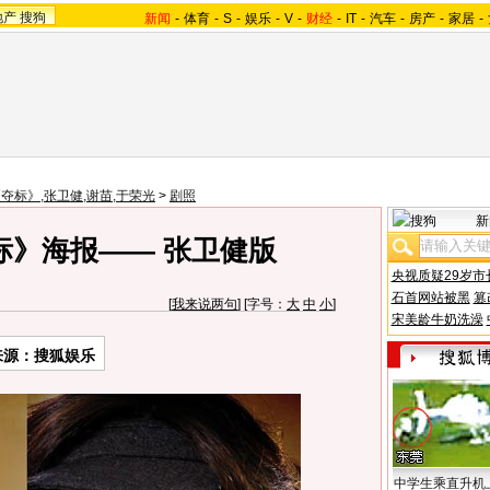
地产
搜狗
新闻
-
体育
-
S
-
娱乐
-
V
-
财经
-
IT
-
汽车
-
房产
-
家居
-
夺标》,张卫健,谢苗,于荣光
>
剧照
新
标》海报—— 张卫健版
央视质疑29岁市
石首网站被黑
篡
[
我来说两句
] [字号：
大
中
小
]
宋美龄牛奶洗澡
来源：搜狐娱乐
中学生乘直升机