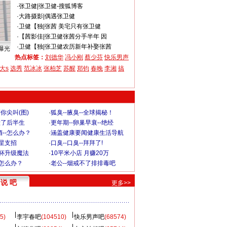
·
张卫健
|
张卫健-搜狐博客
·
大路摄影
|
偶遇张卫健
·
卫健【独
|
张茜 美宅只有张卫健
·
【茜影佳
|
张卫健张茜分手半年 因
·
卫健【独
|
张卫健农历新年补娶张茜
曝光
热点标签：
刘德华
冯小刚
蔡少芬
快乐男声
大s
选秀
范冰冰
张柏芝
苏醒
郑钧
春晚
李湘
搞
你尖叫(图)
·
狐臭--腋臭--全球揭秘！
毁了后半生
·
更年期--卵巢早衰--绝经
--怎么办？
·
涵盖健康要闻健康生活导航
明星支招
·
口臭--口臭--拜拜了!
罩杯升级魔法
·
10平米小店 月赚20万
-怎么办？
·
老公--烟戒不了排排毒吧
说 吧
更多>>
5)
李宇春吧
(104510)
快乐男声吧
(68574)