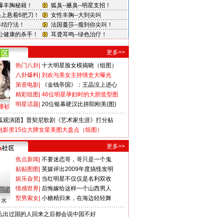
更多>>
热门八卦
|
十大明星脸女模揭晓（组图）
八卦爆料
|
刘欢与美女主持情史大曝光
第壹电影
|
《金钱帝国》：王晶没上进心
精彩组图
|
46位明星孕妇时的大胆造型图
明星话题
|
20位银幕硬汉比拼阳刚美(图)
撞衫
狐观演团】普契尼歌剧《艺术家生涯》打分贴
电影里15位大牌女星美图大盘点（组图）
更多>>
焦点新闻
|
不要迷恋哥，哥只是一个鬼
贴贴图图
|
英媒评出2009年度搞怪发明
娱乐旮旯
|
当红明星不仅仅是名利双收
情感世界
|
后悔嫁给这样一个山西男人
型男索女
|
小糖精归来，在海边轻轻舞
口水
么出过国的人回来之后都会说中国不好