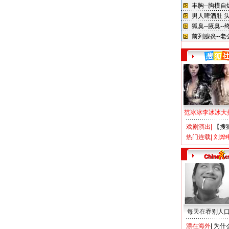
范冰冰李冰冰大
戏剧演出
|
【搜
热门连载
|
刘烨
每天在吞别人
漂在海外
|
为什