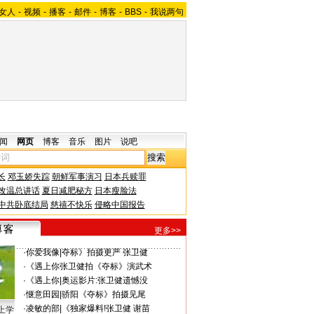
女人
-
视频
-
播客
-
邮件
-
博客
-
BBS
-
我说两句
闻
网页
博客
音乐
图片
说吧
长
邓玉娇失踪
朝鲜军事演习
日本兵赎罪
改温总讲话
夏日减肥秘方
日本瘦脸法
中共卧底结局
慈禧不快乐
侵略中国报告
更多>>
·
你爱我像
|
夺标》拍摄更严 张卫健
·
《遇上你
张卫健拍《夺标》演武术
·
《遇上你
|
奥运影片:张卫健遗憾没
·
惬意田园
|
骄阳《夺标》拍摄见尾
·
凌敏的部
|
《独家爆料!张卫健 谢苗
上学