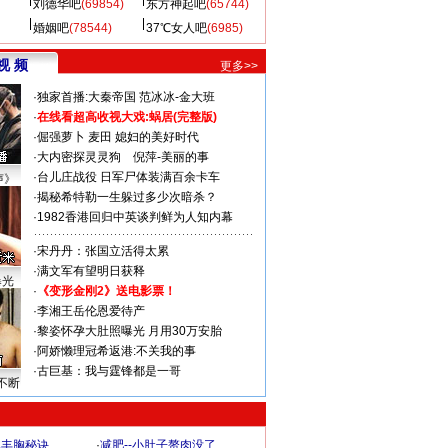
刘德华吧
(69854)
东方神起吧
(65744)
婚姻吧
(78544)
37℃女人吧
(6985)
视 频
更多>>
·
独家首播:大秦帝国
范冰冰-金大班
·
在线看超高收视大戏:
蜗居(完整版)
·
倔强萝卜
麦田
媳妇的美好时代
·
大内密探灵灵狗
倪萍-美丽的事
·
台儿庄战役 日军尸体装满百余卡车
声》
·
揭秘希特勒一生躲过多少次暗杀？
·
1982香港回归中英谈判鲜为人知内幕
·
宋丹丹：张国立活得太累
·
满文军有望明日获释
曝光
·
《变形金刚2》送电影票！
·
李湘王岳伦恩爱待产
·
黎姿怀孕大肚照曝光 月用30万安胎
·
阿娇懒理冠希返港:不关我的事
·
古巨基：我与霆锋都是一哥
不断
爆丰胸秘诀
·
减肥--小肚子赘肉没了