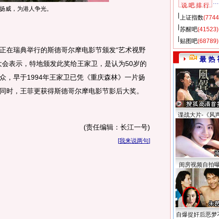
说 吧 排 行
扬威，为港人争光。
上证指数
(7744
苏醒吧
(41523)
贴图吧
(68789)
在瑞典举行的斯德哥尔摩电影节颁发“艺术视野
最 热 
大会表示，特地颁发此奖给王家卫，是认为50岁的
众，早于1994年王家卫已凭《重庆森林》一片扬
同时，王菲更获得斯德哥尔摩电影节影后大奖。
谍战大片-《风
(责任编辑：长江一号)
[
我来说两句
]
闺房视频自拍
自爆捉奸后恶梦