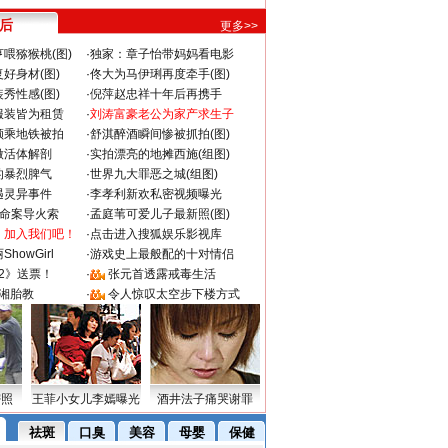
 后
更多>>
喂猕猴桃(图)
·
独家：章子怡带妈妈看电影
好身材(图)
·
佟大为马伊琍再度牵手(图)
秀性感(图)
·
倪萍赵忠祥十年后再携手
服装皆为租赁
·
刘涛富豪老公为家产求生子
颜乘地铁被拍
·
舒淇醉酒瞬间惨被抓拍(图)
做活体解剖
·
实拍漂亮的地摊西施(组图)
的暴烈脾气
·
世界九大罪恶之城(组图)
遇灵异事件
·
李孝利新欢私密视频曝光
成命案导火索
·
孟庭苇可爱儿子最新照(图)
：加入我们吧！
·
点击进入搜狐娱乐影视库
howGirl
·
游戏史上最般配的十对情侣
2》送票！
·
张元首透露戒毒生活
湘胎教
·
令人惊叹太空步下楼方式
密照
王菲小女儿李嫣曝光
酒井法子痛哭谢罪