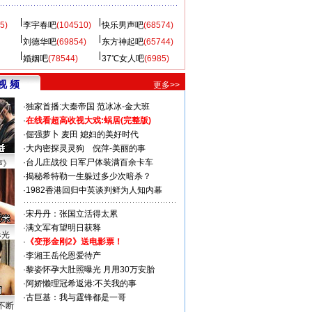
5)
李宇春吧
(104510)
快乐男声吧
(68574)
刘德华吧
(69854)
东方神起吧
(65744)
婚姻吧
(78544)
37℃女人吧
(6985)
视 频
更多>>
·
独家首播:大秦帝国
范冰冰-金大班
·
在线看超高收视大戏:
蜗居(完整版)
·
倔强萝卜
麦田
媳妇的美好时代
·
大内密探灵灵狗
倪萍-美丽的事
·
台儿庄战役 日军尸体装满百余卡车
声》
·
揭秘希特勒一生躲过多少次暗杀？
·
1982香港回归中英谈判鲜为人知内幕
·
宋丹丹：张国立活得太累
·
满文军有望明日获释
曝光
·
《变形金刚2》送电影票！
·
李湘王岳伦恩爱待产
·
黎姿怀孕大肚照曝光 月用30万安胎
·
阿娇懒理冠希返港:不关我的事
·
古巨基：我与霆锋都是一哥
不断