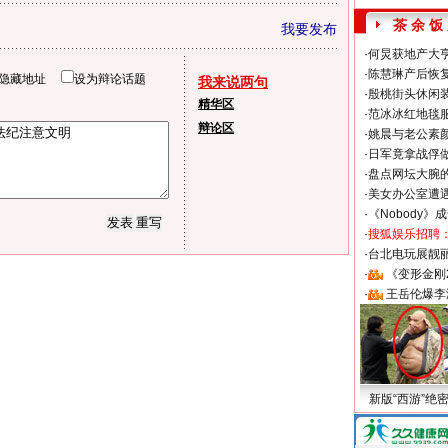
茶 余 饭
我要发布
·
何炅获地产大亨
·
陈慧琳产后恢复
隐藏地址
设为辩论话题
我来说两句
·
殷桃街头休闲装
精华区
·
范冰冰红地毯
辩论区
·
姚晨与老公素
·
日军竟拿战俘
·
盘点网坛大腕
·
美女办公室遭
·
《Nobody》
·
搜狐娱乐招聘
·
台北电玩展靓丽S
·
《变形金刚
·
王岳伦爆李
新版“西游”绝