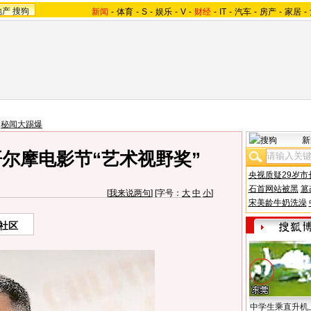
地产
搜狗
新闻
-
体育
-
S
-
娱乐
-
V
-
财经
-
IT
-
汽车
-
房产
-
家居
-
>
秘闻大踢爆
新
尔摩电影节“艺术视野奖”
央视质疑29岁市
石首网站被黑
篡
[
我来说两句
] [字号：
大
中
小
]
宋美龄牛奶洗澡
社区
中学生乘直升机