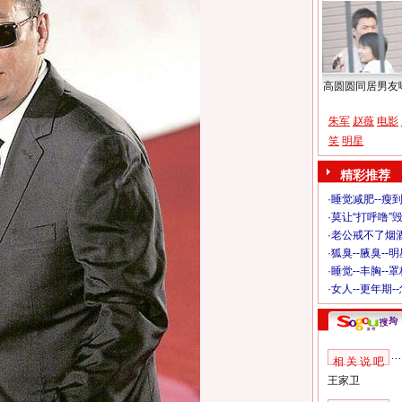
高圆圆同居男友
朱军
赵薇
电影
笑
明星
精彩推荐
·
睡觉减肥--瘦到
·
莫让“打呼噜”
·
老公戒不了烟酒
·
狐臭--腋臭--
·
睡觉--丰胸--
·
女人--更年期-
相 关 说 吧
王家卫