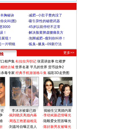
爆丰胸秘诀
·
减肥--小肚子赘肉没了
你尖叫(图)
·
吸引异性的秘密武器
3000
·
45岁以前停经不正常
不误！
·
解决脸黄脾虚腰痛良方
美展现！
·
泡脚减肥--瘦到你叫停！
起一片明镜
·
狐臭--腋臭--09新疗法
更多>>
对口相声集
杜拉拉升职记
张震讲故事
红楼梦
-精绝古城
世界名著
平凡的世界
货币战争2
毒杀毒专家
经典手机游游格斗集
福彩3D走势图
情史
李冰冰被爆已婚
揭秘生父离婚内幕
孕
·
揭刘晓庆离婚内幕
·
李幼斌新恋情曝光
婚
·
周迅王艳婆媳相见
·
陆毅爱女照首曝光
折
·
刘嘉玲自曝正造人
·
陈好新男友被曝光