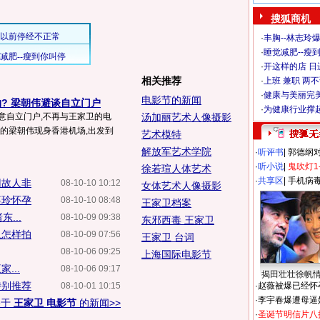
搜狐商机
·
丰胸--林志玲
·
睡觉减肥--瘦到
·
开这样的店 日进
相关推荐
·
上班 兼职 两
·
健康与美丽完
电影节的新闻
? 梁朝伟避谈自立门户
·
为健康行业撑
意自立门户,不再与王家卫的电
汤加丽艺术人像摄影
面的梁朝伟现身香港机场,出发到
艺术模特
解放军艺术学院
·
听评书
|
郭德纲
·
听小说
|
鬼吹灯1
徐若瑄人体艺术
·
共享区
|
手机病
旧故人非
08-10-10 10:12
女体艺术人像摄影
嘉玲怀孕
08-10-10 08:48
王家卫档案
...
08-10-09 09:38
东邪西毒 王家卫
卫怎样拍
08-10-09 07:56
王家卫 台词
08-10-06 09:25
上海国际电影节
...
08-10-06 09:17
揭田壮壮徐帆
特别推荐
08-10-01 10:15
·
赵薇被爆已经怀
·
李宇春爆遭母逼
关于
王家卫 电影节
的新闻>>
·
圣诞节明信片八