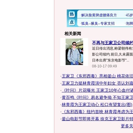
相关新闻
不再与王家卫公司续约
近日传出消息,称梁朝伟有
影公司续约.前日,久未露
日本出席"东京电影节"...
08-10-17 09:49
·
王家卫《东邪西毒》亮相釜山 桃花依
·
王家卫力挺林青霞演中年妇女 否认刘
·
《叶问》片花曝光 王家卫10年心血付诸东
·
黄百鸣《叶问》易名避争拗 不知王家
·
林青霞为王家卫动心 松口有望复出(图)
·
《东邪西毒》纽约首映 林青霞考虑为王家
·
釜山电影节即将开幕 徐克王家卫影片
更多