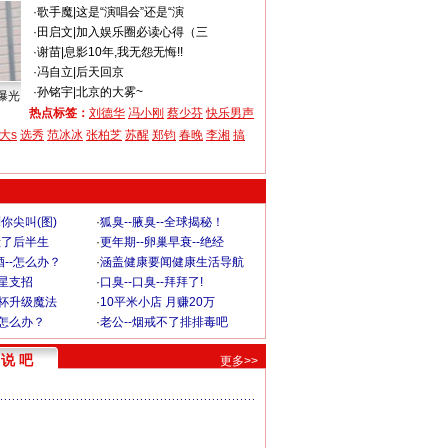
·
歌手魔
|
这是“演唱会”还是“演
·
田启文
|
加入娱乐圈必读心得（三
·
谢苗
|
息影10年,我无怨无悔!!
·
冯自立
|
后天回京
·
孙铭宇
|
北京的大雾~
曝光
热点标签：
刘德华
冯小刚
蔡少芬
快乐男声
大s
选秀
范冰冰
张柏芝
苏醒
郑钧
春晚
李湘
搞
你尖叫(图)
·
狐臭--腋臭--全球揭秘！
毁了后半生
·
更年期--卵巢早衰--绝经
--怎么办？
·
涵盖健康要闻健康生活导航
明星支招
·
口臭--口臭--拜拜了!
罩杯升级魔法
·
10平米小店 月赚20万
-怎么办？
·
老公--烟戒不了排排毒吧
说 吧
更多>>