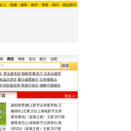
女人
-
视频
-
播客
-
邮件
-
博客
-
BBS
-
我说两句
闻
网页
博客
音乐
图片
说吧
长
邓玉娇失踪
朝鲜军事演习
日本兵赎罪
改温总讲话
夏日减肥秘方
日本瘦脸法
中共卧底结局
慈禧不快乐
侵略中国报告
更多>>
·
虚拟世界
|
携上影节众评委亮相 王
·
魅闺坊,
|
王家卫任上海电影节主席
·
雾里看花
|
《蓝莓之夜》王家卫07新
·
腊笔老芯
|
上海电影节主席讲坛 陈
·
GEQU
|
《蓝莓之夜》王家卫07新
上学