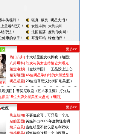
更多>>
热门八卦
|
十大明星脸女模揭晓（组图）
八卦爆料
|
刘欢与美女主持情史大曝光
第壹电影
|
《金钱帝国》：王晶没上进心
精彩组图
|
46位明星孕妇时的大胆造型图
明星话题
|
20位银幕硬汉比拼阳刚美(图)
撞衫
狐观演团】普契尼歌剧《艺术家生涯》打分贴
电影里15位大牌女星美图大盘点（组图）
更多>>
焦点新闻
|
不要迷恋哥，哥只是一个鬼
贴贴图图
|
英媒评出2009年度搞怪发明
娱乐旮旯
|
当红明星不仅仅是名利双收
情感世界
|
后悔嫁给这样一个山西男人