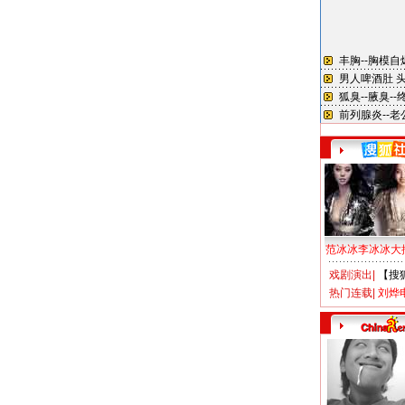
范冰冰李冰冰大
戏剧演出
|
【搜
热门连载
|
刘烨