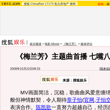
搜狐
ChinaRen
17173
焦点房地产
搜狗
新闻
-
体
娱乐频道
>
电影 Movie
>
《梅兰芳》
>
媒体评论
《梅兰芳》主题曲首播 七嘴八
2008年10月22日08:33
[
我来说
来源：搜狐娱乐
MV画面简洁，沉稳，歌曲曲风爱意缠绵
般但神情默契，令人期待
章子怡
(
官网
,
子怡
表演合作。
陈凯歌
一直努力超越自己，经历