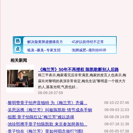
相关新闻
《梅兰芳》50年不再授权 陈凯歌断别人后路
韩三平表示,梅家看完后非常满意,梅家的发言人也表示,梅
葆玖对黎明的表演非常肯定,梅先生说"黎明是一个很大方
的人,落落光明,气质也好...
08-09-26 07:59
·
黎明赞章子怡声音独特 为《梅兰芳》齐爆...
08-10-22 07:46
·
吴思远携《梅兰芳》叫板陈凯歌 情节成杀手锏
08-09-03 11:03
·
组图:章子怡陈红让"梅兰芳"难以选择
08-08-28 14:09
·
池珍熙携手章子怡陈凯歌 来京参加慈善拍...
08-07-18 11:38
·
章子怡在《梅兰芳》里如何唱念做打?[图]
08-05-05 07:38