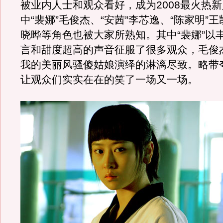
被业内人士和观众看好，成为2008最火热
中“裴娜”毛俊杰、“安茜”李芯逸、“陈家明”王
晓晔等角色也被大家所熟知。其中“裴娜”以
言和甜度超高的声音征服了很多观众，毛俊
我的美丽风骚傻姑娘演绎的淋漓尽致。略带
让观众们实实在在的笑了一场又一场。