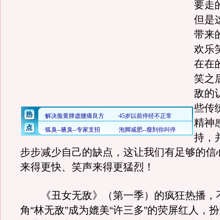
要走
但是
带来
欢乐
在在
笑之
敌的
些传
精神
持，
步步减少自己的缺点，这让我们有足够的信
来得更快、笑声来得更猛烈！
《丑女无敌》（第一季）的疯狂热播，
角“林无敌”成为媲美“许三多”的荧屏红人，