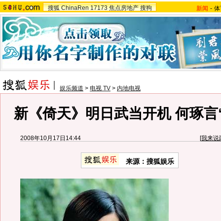
搜狐
ChinaRen
17173
焦点房地产
搜狗
新闻
-
体
娱乐频道
>
电视 TV
>
内地电视
新《倚天》明日武当开机 何琢言
2008年10月17日14:44
[
我来说
来源：搜狐娱乐