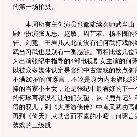
的第一场拍摄。
本周所有主创演员也都陆续会师武当山
剧中扮演张无忌、赵敏、周芷若、杨不悔的
轩、刘竞、王岩几人此前没有任何武打戏的
武当习武也是别有一番感触。而相比这几位
为出演张纪中指导的4部电视剧女主演的何
以被众多媒体认定是张纪中古装戏的钦点御
不满20岁的何琢言，不论是身为内地旗舰影
捧的当家小玉女，还是张纪中最看好的下一
的何琢言都没有让他们失望，从《鹿鼎记》
得的双儿，到《大唐游侠传》中肯又武功高
再到《倚天》武功含而不露的小昭，何琢言
装戏的三级跳。