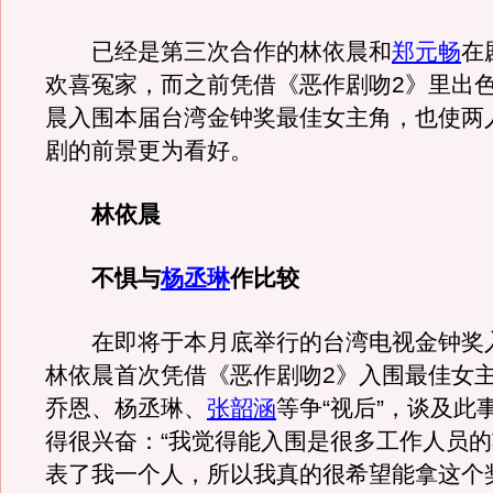
已经是第三次合作的林依晨和
郑元畅
在
欢喜冤家，而之前凭借《恶作剧吻2》里出
晨入围本届台湾金钟奖最佳女主角，也使两
剧的前景更为看好。
林依晨
不惧与
杨丞琳
作比较
在即将于本月底举行的台湾电视金钟奖
林依晨首次凭借《恶作剧吻2》入围最佳女
乔恩、杨丞琳、
张韶涵
等争“视后”，谈及此
得很兴奋：“我觉得能入围是很多工作人员
表了我一个人，所以我真的很希望能拿这个