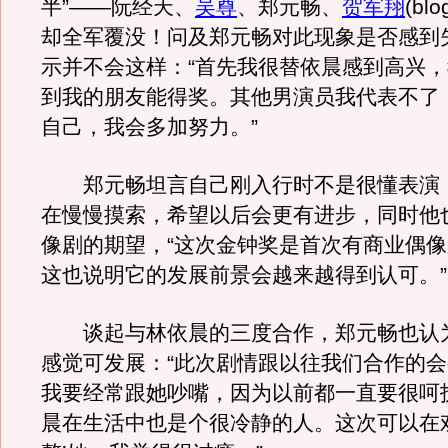
半”——阮经天、
吴尊
、郑元畅、
贺军翔
(b
却全军覆没！问及郑元畅对此现象是否感到
示并不会这样：“首先我很替依晨感到高兴
到我的朋友能得奖。其他男演员我代表不了
自己，我会多加努力。”
郑元畅坦言自己刚入行时不是很懂表演
在慢慢摸索，希望以后会更有进步，同时他
像剧的期望，“这次金钟奖是首次有商业偶
这也说明它的发展前景会越来越得到认可。”
谈起与林依晨的三度合作，郑元畅也认
感觉可发展：“此次剧情跟以往我们合作的
我要经常跟她吵嘴，因为以前都一直要很呵
晨在生活中也是个很冷静的人。这次可以在