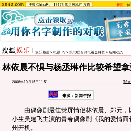
搜狐
ChinaRen
17173
焦点房地产
搜狗
新闻
-
体
娱乐频道
>
电视 TV
>
第43届台湾电视金钟奖
>
新闻动态
林依晨不惧与杨丞琳作比较希望拿到
2008年10月15日11:51
[
我来
来源：新闻午报
由偶像剧最佳荧屏情侣林依晨、郑元，
小生吴建飞主演的青春偶像剧《我的爱情面
州开机。