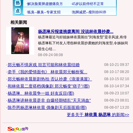
相关新闻
杨丞琳斥报道挑拨离间 没说林依晨抄袭...
杨丞琳最近与好姐妹林依晨闹出"刘海发型"是非风波,有传
杨丞琳私下对友人埋怨林依晨抄袭她的刘海发型,令姊妹间
暗生心结....
08-09-24 08:08
·
郑元畅不惧床戏 坦言可能和林依晨结婚
08-10-21 09:37
·
牵手《我的爱情面包》 林依晨郑元畅扮冤...
08-10-17 08:20
·
郑元畅林依晨新剧热拍 否认抄袭《浪漫满屋》
08-10-15 02:10
·
和林依晨二度搭档偶像剧 郑元畅变"痞子"(图)
08-10-14 07:34
·
杨丞琳、林依晨争一姐 好友反目(图)
08-09-23 10:07
·
杨丞琳讲林依晨是非 自爆经期错乱"天天淌血"
08-09-23 08:01
·
陈乔恩杨丞琳林依晨 偶像剧天后面面观(图)
08-08-07 13:20
更多关于
林依晨 杨丞琳
的新闻>>