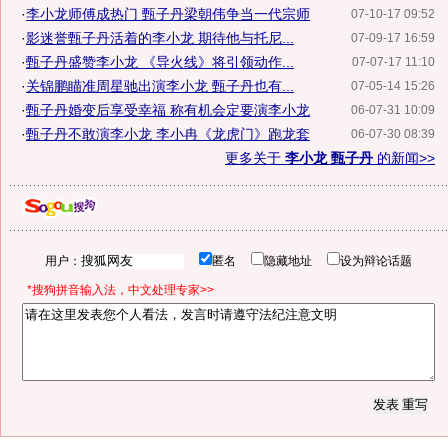
·
李小龙师傅成热门 甄子丹梁朝伟争当一代宗师
07-10-17 09:52
·
影迷誉甄子丹活着的李小龙 期待他与托尼...
07-09-17 16:59
·
甄子丹盛赞李小龙 《导火线》将引领动作...
07-07-17 11:10
·
关锦鹏瞄准周星驰出演李小龙 甄子丹也有...
07-05-14 15:26
·
甄子丹婚变后享受幸福 称有机会定要演李小龙
06-07-31 10:09
·
甄子丹不敢演李小龙 李小冉《龙虎门》跑龙套
06-07-30 08:39
更多关于
李小龙 甄子丹
的新闻>>
用户：
匿名
隐藏地址
设为辩论话题
*搜狗拼音输入法，中文处理专家>>