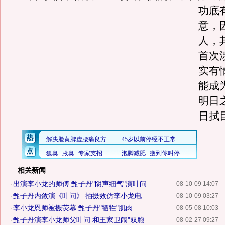
功底
意，
人，
首次
实有
能成
明日
日拭
相关新闻
·
出演李小龙的师傅 甄子丹"阴声细气"演叶问
08-10-09 14:07
·
甄子丹内敛演《叶问》 拍摄效仿李小龙电...
08-10-09 03:27
·
李小龙恩师被搬荧幕 甄子丹"牺牲"肌肉
08-05-08 10:03
·
甄子丹演李小龙师父叶问 和王家卫闹"双胞...
08-02-27 09:27