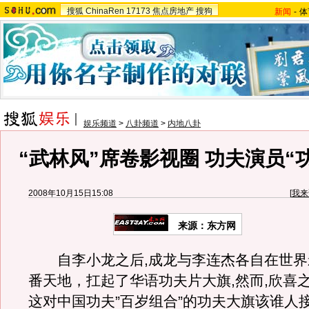
搜狐
ChinaRen
17173
焦点房地产
搜狗
新闻
-
体
娱乐频道
>
八卦频道
>
内地八卦
“武林风”席卷影视圈 功夫演员“
2008年10月15日15:08
[
我来
来源：东方网
自李小龙之后,成龙与李连杰各自在世界
番天地，扛起了华语功夫片大旗,然而,欣喜之
这对中国功夫”百岁组合”的功夫大旗该谁人