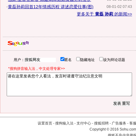
·
黄磊孙莉回首12年情感历程 讲述恋爱往事(图)
08-01-02 07:43
更多关于
黄磊 孙莉
的新闻>>
用户：
匿名
隐藏地址
设为辩论话题
*搜狗拼音输入法，中文处理专家>>
设置首页
-
搜狗输入法
-
支付中心
-
搜狐招聘
-
广告服务
-
客
Copyright
©
2016 Sohu.com 
搜狐不良信息举