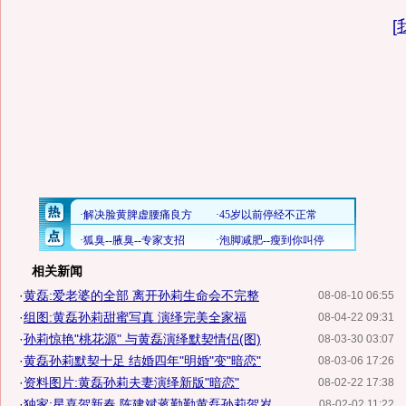
[
相关新闻
·
黄磊:爱老婆的全部 离开孙莉生命会不完整
08-08-10 06:55
·
组图:黄磊孙莉甜蜜写真 演绎完美全家福
08-04-22 09:31
·
孙莉惊艳"桃花源" 与黄磊演绎默契情侣(图)
08-03-30 03:07
·
黄磊孙莉默契十足 结婚四年"明婚"变"暗恋"
08-03-06 17:26
·
资料图片:黄磊孙莉夫妻演绎新版"暗恋"
08-02-22 17:38
·
独家:星喜贺新春 陈建斌蒋勤勤黄磊孙莉贺岁
08-02-02 11:22