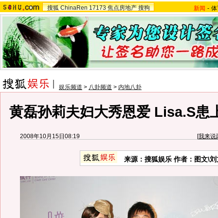
搜狐
ChinaRen
17173
焦点房地产
搜狗
新闻
-
体
娱乐频道
>
八卦频道
>
内地八卦
黄磊孙莉夫妇大秀恩爱 Lisa.S患
2008年10月15日08:19
[
我来说
来源：搜狐娱乐 作者：图文\刘