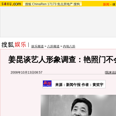
搜狐
ChinaRen
17173
焦点房地产
搜狗
新闻
-
体
娱乐频道
>
八卦频道
>
内地八卦
姜昆谈艺人形象调查：艳照门不
2008年10月13日08:57
[
我来说
来源：新闻午报 作者：黄笑宇