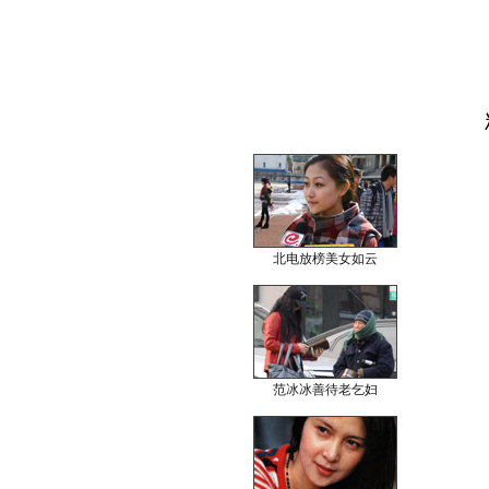
北电放榜美女如云
范冰冰善待老乞妇