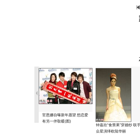
官恩娜自曝新年愿望 想恋爱
有另一伴取暖(图)
钟嘉欣“食禁果”穿婚纱 联
众星演绎欧陆华丽