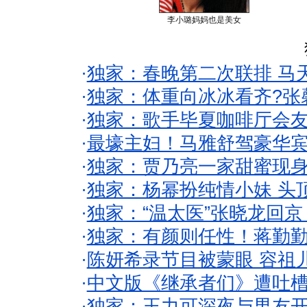
李小璐妈妈也是美女
·
独家：春晚第二次联排 马
·
独家：体重向冰冰看齐?张
·
独家：歌手毕夏咖啡厅会友
·
最壕主妇！马雅舒驾豪华
·
独家：贾乃亮一家甜蜜现身
·
独家：杨幂扮纯情小妹 头
·
独家：“温太医”张晓龙回京
·
独家：有颜则任性！蒋勤
·
陈妍希录节目被蒙眼 容祖
·
中文版《继承者们》遭吐槽
·
独家：王力可深夜与男友开