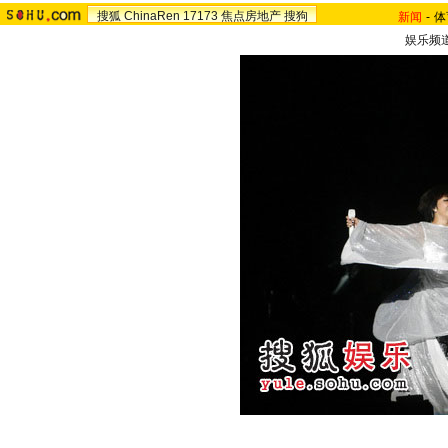
搜狐
ChinaRen
17173
焦点房地产
搜狗
新闻
-
体
娱乐频