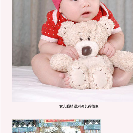
女儿眼睛跟刘涛长得很像