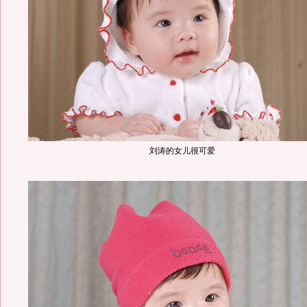
刘涛的女儿很可爱