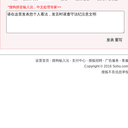
*搜狗拼音输入法，中文处理专家>>
设置首页
-
搜狗输入法
-
支付中心
-
搜狐招聘
-
广告服务
-
客
Copyright
©
2016 Sohu.com 
搜狐不良信息举